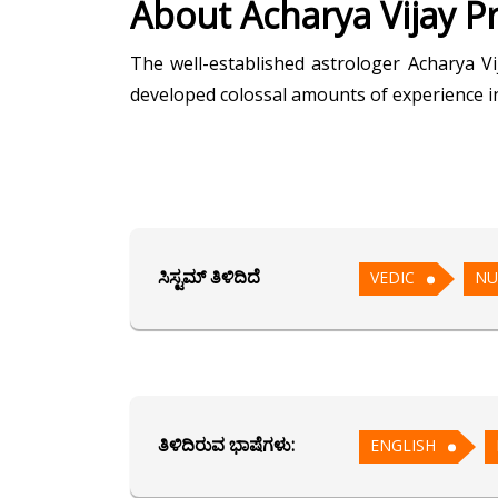
About Acharya Vijay P
The well-established astrologer Acharya Vi
developed colossal amounts of experience in 
Acharya Vijay is well-versed in one of the m
profession and provides excellent consultati
Throughout the years, he has successfully 
ಸಿಸ್ಟಮ್ ತಿಳಿದಿದೆ
VEDIC
NU
gracious path. So, if you have any queries o
ಶಿಕ್ಷಣ
Vastu Visharada from Shivkripa 
ತಿಳಿದಿರುವ ಭಾಷೆಗಳು:
Vastu Praveen from Shivkripa V
ENGLISH
Certified Ashtak Varga Astrologe