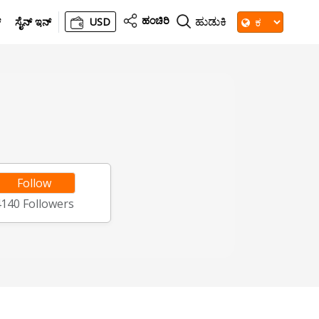
ಹಂಚಿರಿ
ಹುಡುಕಿ
್
ಸೈನ್ ಇನ್
USD
Follow
4140
Followers