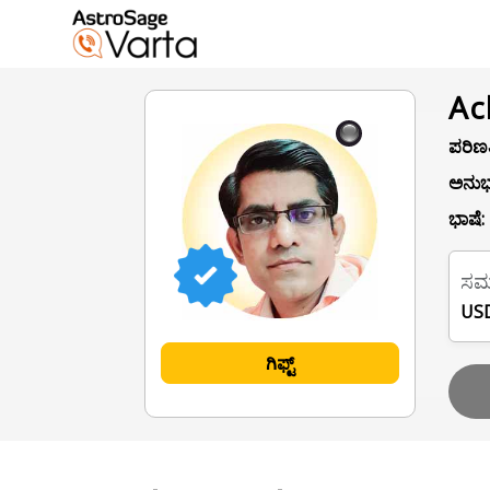
Ac
ಪರಿಣತ
ಅನುಭ
ಭಾಷೆ:
ಸಮ
USD
ಗಿಫ್ಟ್