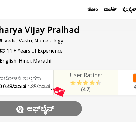
ಹೋಂ
ವಾಲೆಟ್
ಪ್ರೊಫೈಲ
harya Vijay Pralhad
ಿ:
Vedic, Vastu, Numerology
ವ:
11 + Years of Experience
English, Hindi, Marathi
User Rating:
ಾಲೋಚನೆ ಶುಲ್ಕಗಳು:
 0.48/ನಿಮಿಷ
1.85/ನಿಮಿಷ
(4.7)
ಆಫ್‌ಲೈನ್