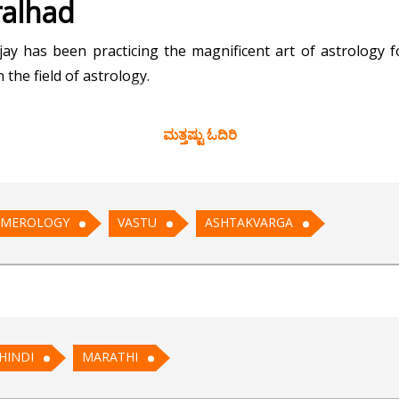
ralhad
jay has been practicing the magnificent art of astrology
the field of astrology.
ost important sub-disciplines of astrology, which is Vedic. A
ಮತ್ತಷ್ಟು ಓದಿರಿ
ons in the areas of business, finance, marriage, career, he
helped hundreds of people with his effective yet easygoin
MEROLOGY
VASTU
ASHTAKVARGA
r any sort of problem, then remember to contact Acharya Vij
Vastushastra Abhyaskendra
astushastra Abhyaskendra
HINDI
MARATHI
r from Shree Ganesh Vedic Jyotish Kendra