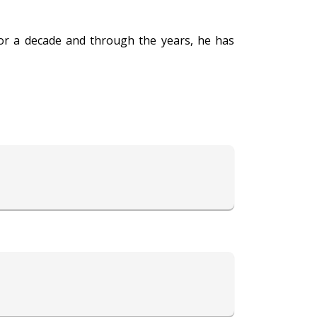
 for a decade and through the years, he has
charya Vijay is a well-informed person in his
alth, and much more.
g solutions and is still continuing on this
ay!