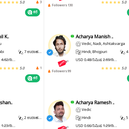
3
5.0
5.0
Followers 130
ಕರೆ
l K..
Acharya Manish ..
u
Vedic, Nadi, Ashtakvarga
abi
7 ಉದಾಹರಣೆ.
Hindi, Bhojpuri
4 
ಷ
4.62/ನಿಮಿಷ
USD 0.48/ನಿಮಿಷ
2.69/ನಿಮಿಷ
1
5.0
5.0
Followers 99
ಕರೆ
shan..
Acharya Ramesh ..
Vedic
2 ಉದಾಹರಣೆ.
Hindi
5 
ಷ
1.23/ನಿಮಿಷ
USD 0.66/ನಿಮಿಷ
1.29/ನಿಮಿಷ