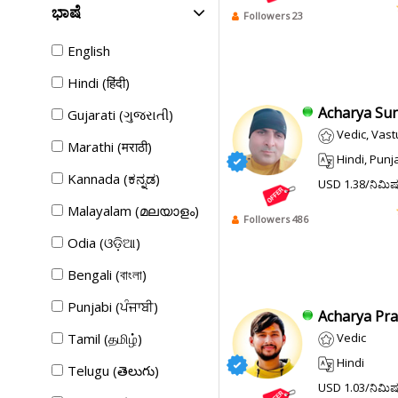
ಭಾಷೆ
Followers 23
English
Hindi (हिंदी)
Acharya Suni
Gujarati (ગુજરાતી)
Vedic, Vast
Marathi (मराठी)
Hindi, Punj
Kannada (ಕನ್ನಡ)
USD 1.38/ನಿಮಿ
Malayalam (മലയാളം)
Followers 486
Odia (ଓଡ଼ିଆ)
Bengali (বাংলা)
Punjabi (ਪੰਜਾਬੀ)
Acharya Pra
Tamil (தமிழ்)
Vedic
Hindi
Telugu (తెలుగు)
USD 1.03/ನಿಮಿ