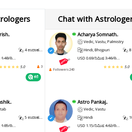
trologers
Chat with Astrologe
ish..
Acharya Somnath..
Vedic, Vastu, Palmistry
4 ಉದಾಹರಣೆ.
Hindi, Bhojpuri
8 
ಷ
1.48/ನಿಮಿಷ
USD 0.69/ನಿಮಿಷ
3.46/ನಿಮಿಷ
3
5.0
5.0
Followers 240
ಕರೆ
shik..
Astro Pankaj..
itab
Vedic, Vastu
5 ಉದಾಹರಣೆ.
Hindi
10
ಷ
1.85/ನಿಮಿಷ
USD 1.15/ನಿಮಿಷ
4.62/ನಿಮಿಷ