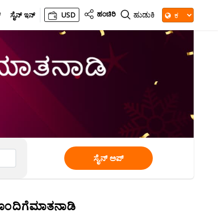
ಹಂಚಿರಿ
ಹುಡುಕಿ
್
ಸೈನ್ ಇನ್
USD
ಸೈನ್ ಅಪ್
ಯೊಂದಿಗೆಮಾತನಾಡಿ