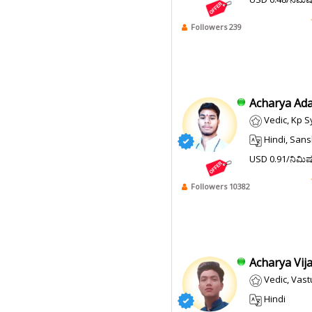
Followers 239
Acharya Adar
Vedic, Kp S
Hindi, Sans
USD 0.91/ನಿಮಿ
Followers 10382
Acharya Vijay
Vedic, Vast
Hindi