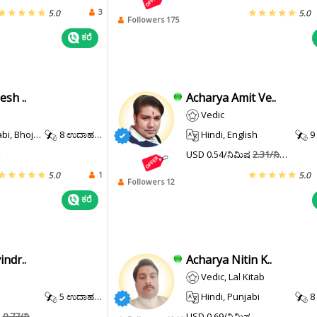
3
5.0
5.0
Followers 175
ಕರೆ
sh ..
Acharya Amit Ve..
Vedic
puri, Maithili
8 ಉದಾಹರಣೆ.
Hindi, English
9 
ಷ
USD 0.54/ನಿಮಿಷ
2.31/ನಿಮಿಷ
1
5.0
5.0
Followers 12
ಕರೆ
ndr..
Acharya Nitin K..
Vedic, Lal Kitab
5 ಉದಾಹರಣೆ.
Hindi, Punjabi
8 
ಷ
0.77/ನಿಮಿಷ
USD 0.69/ನಿಮಿಷ