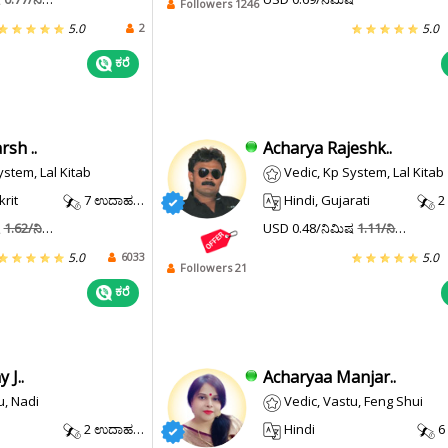
Followers 1246
2
5.0
5.0
ಕರೆ
sh ..
Acharya Rajeshk..
ystem, Lal Kitab
Vedic, Kp System, Lal Kitab
krit
7 ಉದಾಹರಣೆ.
Hindi, Gujarati
2 
ಷ
1.62/ನಿಮಿಷ
USD 0.48/ನಿಮಿಷ
1.11/ನಿಮಿಷ
6033
5.0
5.0
Followers 21
ಕರೆ
 J..
Acharyaa Manjar..
u, Nadi
Vedic, Vastu, Feng Shui
2 ಉದಾಹರಣೆ.
Hindi
6 