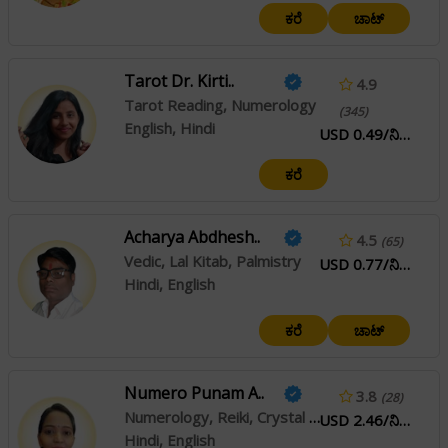
ಕರೆ
ಚಾಟ್
Tarot Dr. Kirti..
4.9
Tarot Reading, Numerology
(345)
English, Hindi
USD 0.49/ನಿಮಿಷ
ಕರೆ
Acharya Abdhesh..
4.5
(65)
Vedic, Lal Kitab, Palmistry
USD 0.77/ನಿಮಿಷ
Hindi, English
ಕರೆ
ಚಾಟ್
Numero Punam A..
3.8
(28)
Numerology, Reiki, Crystal Healing
USD 2.46/ನಿಮಿಷ
Hindi, English