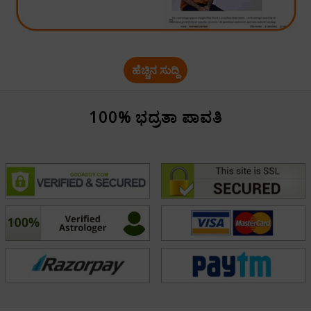
ಹೆಚ್ಚಿನ ಸುದ್ದಿ
100% ಭದ್ರತಾ ಪಾವತಿ