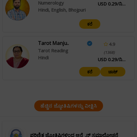
Numerology
USD 0.29/ನಿಮಿಷ
Hindi, English, Bhojpuri
ಕರೆ
Tarot Manju..
4.9
Tarot Reading
(1368)
Hindi
USD 0.29/ನಿಮಿಷ
ಕರೆ
ಚಾಟ್
ಹೆಚ್ಚಿನ ಜ್ಯೋತಿಷಿಗಳನ್ನು ವೀಕ್ಷಿಸಿ
ಪರಿಣಿತ ಜ್ಯೋತಿಷಿಗಳಿಂದ ಆನ್ಲೈನ್ ಸಮಾಲೋಚನೆ