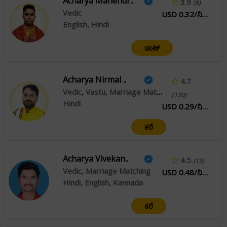
Acharya Mahendr..
3.9
(8)
Vedic
USD 0.32/ನಿಮಿಷ
English, Hindi
ಚಾಟ್
Acharya Nirmal ..
4.7
Vedic, Vastu, Marriage Matching
(120)
Hindi
USD 0.29/ನಿಮಿಷ
ಕರೆ
Acharya Vivekan..
4.5
(13)
Vedic, Marriage Matching
USD 0.48/ನಿಮಿಷ
Hindi, English, Kannada
ಕರೆ