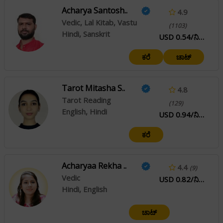
Acharya Santosh..
4.9
Vedic, Lal Kitab, Vastu
(1103)
Hindi, Sanskrit
USD 0.54/ನಿಮಿಷ
ಕರೆ
ಚಾಟ್
Tarot Mitasha S..
4.8
Tarot Reading
(129)
English, Hindi
USD 0.94/ನಿಮಿಷ
ಕರೆ
Acharyaa Rekha ..
4.4
(9)
Vedic
USD 0.82/ನಿಮಿಷ
Hindi, English
ಚಾಟ್