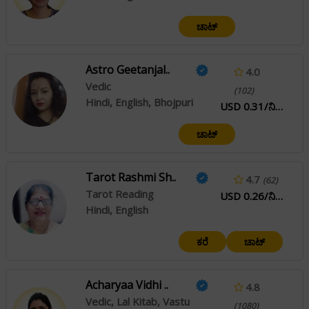
ಚಾಟ್
Astro Geetanjal..
4.0
Vedic
(102)
Hindi, English, Bhojpuri
USD 0.31/ನಿಮಿಷ
ಚಾಟ್
Tarot Rashmi Sh..
4.7
(62)
Tarot Reading
USD 0.26/ನಿಮಿಷ
Hindi, English
ಕರೆ
ಚಾಟ್
Acharyaa Vidhi ..
4.8
Vedic, Lal Kitab, Vastu
(1080)