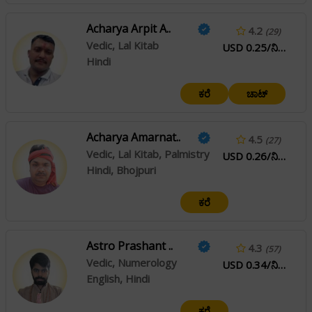
Acharya Arpit A..
4.2
(29)
Vedic, Lal Kitab
USD 0.25/ನಿಮಿಷ
Hindi
ಕರೆ
ಚಾಟ್
Acharya Amarnat..
4.5
(27)
Vedic, Lal Kitab, Palmistry
USD 0.26/ನಿಮಿಷ
Hindi, Bhojpuri
ಕರೆ
Astro Prashant ..
4.3
(57)
Vedic, Numerology
USD 0.34/ನಿಮಿಷ
English, Hindi
ಕರೆ