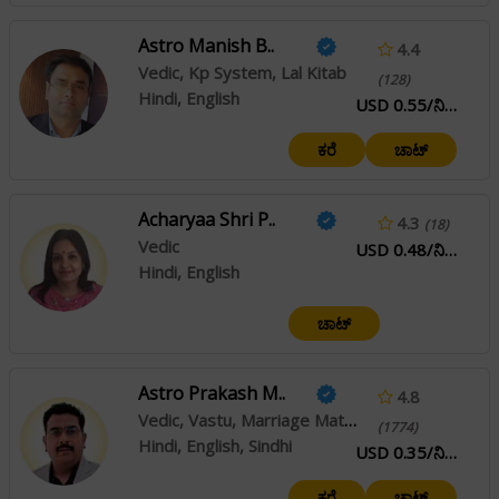
Astro Manish B..
4.4
Vedic, Kp System, Lal Kitab
(128)
Hindi, English
USD 0.55/ನಿಮಿಷ
ಕರೆ
ಚಾಟ್
Acharyaa Shri P..
4.3
(18)
Vedic
USD 0.48/ನಿಮಿಷ
Hindi, English
ಚಾಟ್
Astro Prakash M..
4.8
Vedic, Vastu, Marriage Matching
(1774)
Hindi, English, Sindhi
USD 0.35/ನಿಮಿಷ
ಕರೆ
ಚಾಟ್