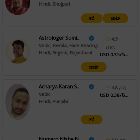
Hindi, Bhojpuri
ಕರೆ
ಚಾಟ್
Astrologer Sumi..
4.5
Vedic, Kerala, Face Reading
(161)
Hindi, English, Rajasthani
USD 0.35/ನಿಮಿಷ
ಚಾಟ್
Acharya Karan S..
4.8
(12)
Vedic
USD 0.38/ನಿಮಿಷ
Hindi, Punjabi
ಕರೆ
Numero Nisha N..
5.0