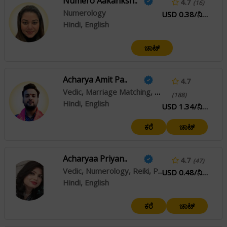
Numero Aakanksh..
4.7
(16)
Numerology
USD 0.38/ನಿಮಿಷ
Hindi, English
ಚಾಟ್
Acharya Amit Pa..
4.7
Vedic, Marriage Matching, Prashna / Horary
(188)
Hindi, English
USD 1.34/ನಿಮಿಷ
ಕರೆ
ಚಾಟ್
Acharyaa Priyan..
4.7
(47)
Vedic, Numerology, Reiki, Prashna / Horary
USD 0.48/ನಿಮಿಷ
Hindi, English
ಕರೆ
ಚಾಟ್