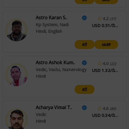
Astro Karan S..
4.2
(37)
Kp System, Nadi
USD 0.51/ನಿಮಿಷ
Hindi, English
ಕರೆ
ಚಾಟ್
Astro Ashok Kum..
4.0
(22)
Vedic, Vastu, Numerology
USD 1.32/ನಿಮಿಷ
Hindi
ಕರೆ
Acharya Vimal T..
4.6
(80)
Vedic
USD 0.34/ನಿಮಿಷ
Hindi