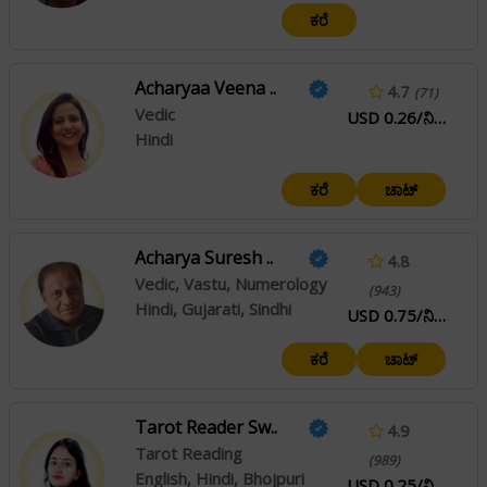
ಕರೆ
Acharyaa Veena ..
4.7
(71)
Vedic
USD 0.26/ನಿಮಿಷ
Hindi
ಕರೆ
ಚಾಟ್
Acharya Suresh ..
4.8
Vedic, Vastu, Numerology
(943)
Hindi, Gujarati, Sindhi
USD 0.75/ನಿಮಿಷ
ಕರೆ
ಚಾಟ್
Tarot Reader Sw..
4.9
Tarot Reading
(989)
English, Hindi, Bhojpuri
USD 0.25/ನಿಮಿಷ