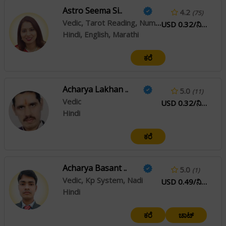
Astro Seema Si..
4.2
(75)
Vedic, Tarot Reading, Numerology
USD 0.32/ನಿಮಿಷ
Hindi, English, Marathi
ಕರೆ
Acharya Lakhan ..
5.0
(11)
Vedic
USD 0.32/ನಿಮಿಷ
Hindi
ಕರೆ
Acharya Basant ..
5.0
(1)
Vedic, Kp System, Nadi
USD 0.49/ನಿಮಿಷ
Hindi
ಕರೆ
ಚಾಟ್