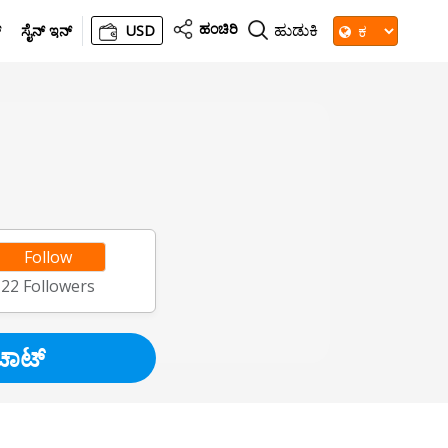
ಹಂಚಿರಿ
ಹುಡುಕಿ
್
ಸೈನ್ ಇನ್
USD
Follow
22
Followers
ಚಾಟ್