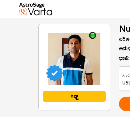
Nu
ಪರಿಣತ
ಅನುಭ
ಭಾಷೆ:
ಸಮ
USD
ಗಿಫ್ಟ್