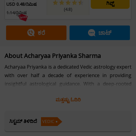
ಗಿಫ್ಟ್
USD 0.48/ನಿಮಿಷ
(4.8)
1.14/ನಿಮಿಷ
ಕರೆ
ಚಾಟ್
About Acharyaa Priyanka Sharma
Acharyaa Priyanka is a dedicated Vedic astrology expert
with over half a decade of experience in providing
insightful astrological guidance. With a deep-rooted
passion for the ancient science of Vedic astrology, she
ಮತ್ತಷ್ಟು ಓದಿರಿ
specializes in interpreting planetary positions, chart
analysis, and the intricate relationship between
celestial bodies and human experiences.
ಸಿಸ್ಟಮ್ ತಿಳಿದಿದೆ
VEDIC
Fluent in Hindi and English, Acharyaa Priyanka makes