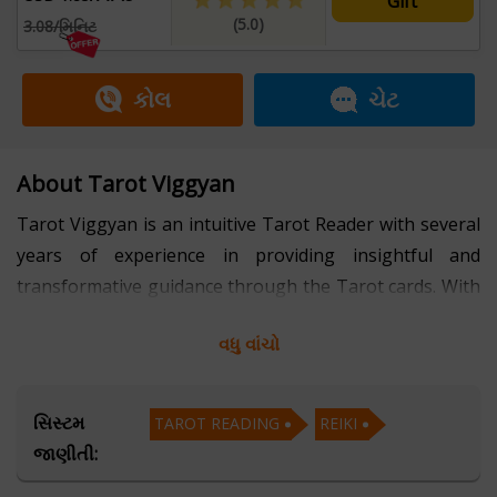
Gift
(5.0)
3.08/મિનિટ
કોલ
ચેટ
About Tarot Viggyan
Tarot Viggyan is an intuitive Tarot Reader with several
years of experience in providing insightful and
transformative guidance through the Tarot cards. With
a deep connection to the spiritual realm, she has
વધુ વાંચો
helped countless individuals gain clarity and
understanding about their life's challenges, decisions,
and future paths.
સિસ્ટમ
TAROT READING
REIKI
જાણીતી:
Through her compassionate and empathetic approach,