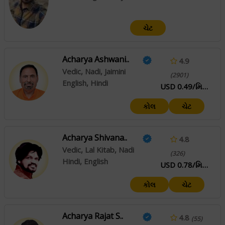
ચેટ
Acharya Ashwani..
4.9
Vedic, Nadi, Jaimini
(2901)
English, Hindi
USD 0.49/મિનિટ
કોલ
ચેટ
Acharya Shivana..
4.8
Vedic, Lal Kitab, Nadi
(326)
Hindi, English
USD 0.78/મિનિટ
કોલ
ચેટ
Acharya Rajat S..
4.8
(55)