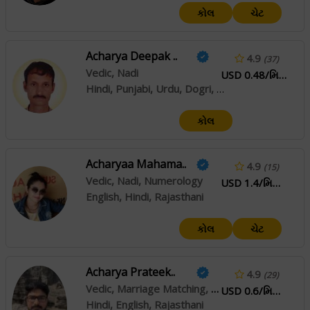
કોલ
ચેટ
Acharya Deepak ..
4.9
(37)
Vedic, Nadi
USD 0.48/મિનિટ
Hindi, Punjabi, Urdu, Dogri, Kashmiri
કોલ
Acharyaa Mahama..
4.9
(15)
Vedic, Nadi, Numerology
USD 1.4/મિનિટ
English, Hindi, Rajasthani
કોલ
ચેટ
Acharya Prateek..
4.9
(29)
Vedic, Marriage Matching, Prashna / Horary
USD 0.6/મિનિટ
Hindi, English, Rajasthani