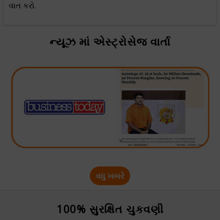
વાત કરો.
ન્યૂઝ માં એસ્ટ્રોસેજ વાર્તા
વધુ ખબરે
100% સુરક્ષિત ચુકવણી