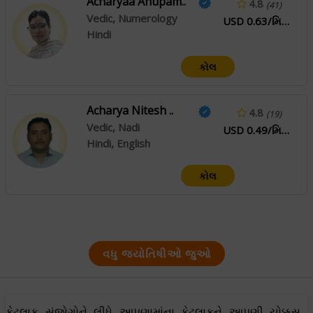
Acharyaa Anupam..
4.8
(41)
Vedic, Numerology
USD 0.63/મિનિટ
Hindi
કોલ
Acharya Nitesh ..
4.8
(19)
Vedic, Nadi
USD 0.49/મિનિટ
Hindi, English
કોલ
વધુ જ્યોતિષીઓ જુઓ
કેટલાક સંજોગોને લીધે આપણામાંના કેટલાકને આપણી ચોક્કસ