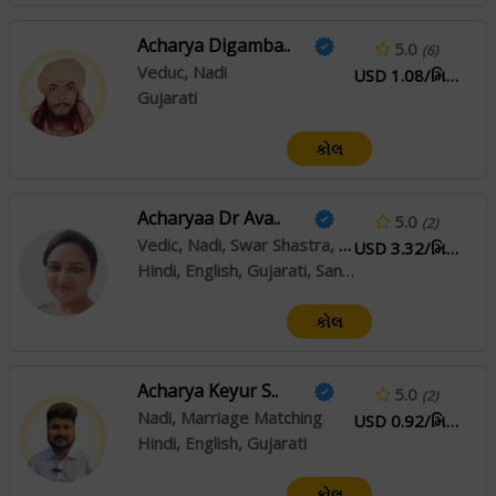
Acharya Digamba..
5.0
(6)
Veduc, Nadi
USD 1.08/મિનિટ
Gujarati
કોલ
Acharyaa Dr Ava..
5.0
(2)
Vedic, Nadi, Swar Shastra, Crystal Healing
USD 3.32/મિનિટ
Hindi, English, Gujarati, Sanskrit
કોલ
Acharya Keyur S..
5.0
(2)
Nadi, Marriage Matching
USD 0.92/મિનિટ
Hindi, English, Gujarati
કોલ