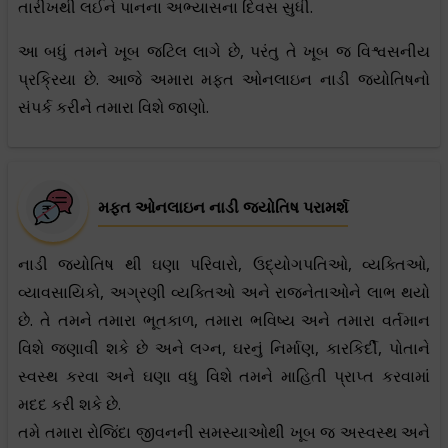
તારીખથી લઈને પાનના અભ્યાસના દિવસ સુધી.
આ બધું તમને ખૂબ જટિલ લાગે છે, પરંતુ તે ખૂબ જ વિશ્વસનીય
પ્રક્રિયા છે. આજે અમારા મફત ઓનલાઇન નાડી જ્યોતિષનો
સંપર્ક કરીને તમારા વિશે જાણો.
મફત ઓનલાઇન નાડી જ્યોતિષ પરામર્શ
નાડી જ્યોતિષ થી ઘણા પરિવારો, ઉદ્યોગપતિઓ, વ્યક્તિઓ,
વ્યાવસાયિકો, અગ્રણી વ્યક્તિઓ અને રાજનેતાઓને લાભ થયો
છે. તે તમને તમારા ભૂતકાળ, તમારા ભવિષ્ય અને તમારા વર્તમાન
વિશે જણાવી શકે છે અને લગ્ન, ઘરનું નિર્માણ, કારકિર્દી, પોતાને
સ્વસ્થ કરવા અને ઘણા વધુ વિશે તમને માહિતી પ્રાપ્ત કરવામાં
મદદ કરી શકે છે.
તમે તમારા રોજિંદા જીવનની સમસ્યાઓથી ખૂબ જ અસ્વસ્થ અને