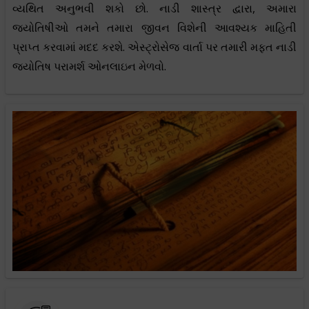
વ્યથિત અનુભવી શકો છો. નાડી શાસ્ત્ર દ્વારા, અમારા
જ્યોતિષીઓ તમને તમારા જીવન વિશેની આવશ્યક માહિતી
પ્રાપ્ત કરવામાં મદદ કરશે. એસ્ટ્રોસેજ વાર્તા પર તમારી મફત નાડી
જ્યોતિષ પરામર્શ ઓનલાઇન મેળવો.