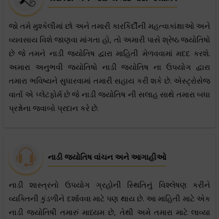
જો તમે મુશ્કેલીમાં છો અને તમારી કારકિર્દીની મહત્વાકાંક્ષાઓ અને
વ્યવસાય વિશે જાણવા માંગતા હો, તો અમારી પાસે શ્રેષ્ઠ જ્યોતિષો
છે જે તમને નાડી જ્યોતિષ દ્વારા માહિતી મેળવવામાં મદદ કરશે.
અમારા અનુભવી જ્યોતિષો નાડી જ્યોતિષ ના ઉપયોગ દ્વારા
તમારા ભવિષ્યને સુધારવામાં તમારી સહાય કરી શકે છે. એસ્ટ્રોસેજ
વાર્તા એ પ્લેટફોર્મ છે જે નાડી જ્યોતિષ ની સલાહ સાથે તમારા બધા
પ્રશ્નોના જવાબો પ્રદાન કરે છે.
નાડી જ્યોતિષ વાંચન અને આગાહીઓ
નાડી શાસ્ત્રનો ઉપયોગ ગ્રહોની સ્થિતિનું વિશ્લેષણ કરીને
વ્યક્તિની કુંડળીને દર્શાવવા માટે પણ થાય છે. આ માહિતી માટે એક
નાડી જ્યોતિષી તમારું માધ્યમ છે, તેથી અમે તમારા માટે લાવ્યા