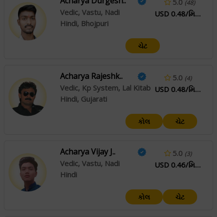
Acharya Durgesh..
5.0
(48)
Vedic, Vastu, Nadi
USD 0.48/મિનિટ
Hindi, Bhojpuri
ચેટ
Acharya Rajeshk..
5.0
(4)
Vedic, Kp System, Lal Kitab
USD 0.48/મિનિટ
Hindi, Gujarati
કોલ
ચેટ
Acharya Vijay J..
5.0
(3)
Vedic, Vastu, Nadi
USD 0.46/મિનિટ
Hindi
કોલ
ચેટ