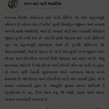
લગ્ન માટે નાડી જ્યોતિષ
લગ્નના નિર્દોષ અસ્તિત્વ માટે નાડી મેચિંગ એ એક મહત્વપૂર્ણ
પરિબળ છે. યોગ્ય મેચ દંપતીને સુખી વિવાહિત જીવન અને સ્વસ્થ
બાળકો સાથે આશીર્વાદ આપે છે, જ્યારે ખોટી મેચ કરવાથી પરિણીત
જીવન દુખી બની શકે છે. કોઈની સાથે જોડાવા માટે નાડી મેચિંગને
ખૂબ જ મહત્વપૂર્ણ માનવામાં આવે છે. કુંડલી મેચિંગના 36
પોઇન્ટ્સમાંથી, તેમાં 8 પોઇન્ટ છે. નાડી મેચ સુખી લગ્ન જીવન અને
છોકરા અને છોકરીના બાળકો વિશે જાણવા માટે મદદ કરે છે. એવું
માનવામાં આવે છે કે જો છોકરો અને છોકરી એક જ નાડી ના હોય,
તો લગ્ન પછી તેમની સુસંગતતા અને બાળકના જન્મ વચ્ચે
સમસ્યા છે. જો છોકરા અને છોકરીની નાડી એક સરખી હોય, તો તે
સમાન સ્વભાવની હોય છે. આયુર્વેદ મુજબ માનવ શરીરની 3
પ્રકૃતિઓ છે, વટ, પિત્ત અને કફ, જે આદિ, મધ્ય અને અંત્ય
નામના પ્રકારોની સમકક્ષ છે.