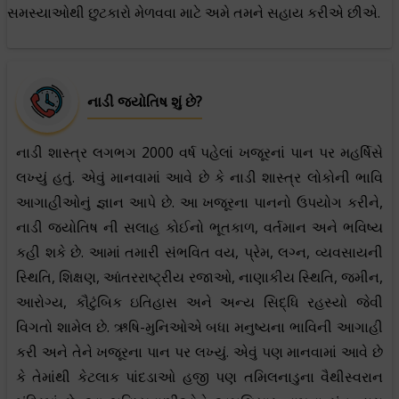
સમસ્યાઓથી છુટકારો મેળવવા માટે અમે તમને સહાય કરીએ છીએ.
નાડી જ્યોતિષ શું છે?
નાડી શાસ્ત્ર લગભગ 2000 વર્ષ પહેલાં ખજૂરનાં પાન પર મહર્ષિસે
લખ્યું હતું. એવું માનવામાં આવે છે કે નાડી શાસ્ત્ર લોકોની ભાવિ
આગાહીઓનું જ્ઞાન આપે છે. આ ખજૂરના પાનનો ઉપયોગ કરીને,
નાડી જ્યોતિષ ની સલાહ કોઈનો ભૂતકાળ, વર્તમાન અને ભવિષ્ય
કહી શકે છે. આમાં તમારી સંભવિત વય, પ્રેમ, લગ્ન, વ્યવસાયની
સ્થિતિ, શિક્ષણ, આંતરરાષ્ટ્રીય રજાઓ, નાણાકીય સ્થિતિ, જમીન,
આરોગ્ય, કૌટુંબિક ઇતિહાસ અને અન્ય સિદ્ધિ રહસ્યો જેવી
વિગતો શામેલ છે. ઋષિ-મુનિઓએ બધા મનુષ્યના ભાવિની આગાહી
કરી અને તેને ખજૂરના પાન પર લખ્યું. એવું પણ માનવામાં આવે છે
કે તેમાંથી કેટલાક પાંદડાઓ હજી પણ તમિલનાડુના વૈથીસ્વરાન