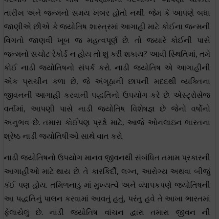
તારીખ અને જન્મનો સમય ખબર હોતો નથી. જેમ કે આપણે બધા
જાણીએ છીએ કે જ્યોતિષ શાસ્ત્રમાં આગાહી માટે કોઈના જન્મની
વિગતો જાણવી ખૂબ જ મહત્વપૂર્ણ છે. તો જ્યારે કોઈની પાસે
જન્મનો સચોટ રેકોર્ડ ન હોય તો શું કરી શકાય? આવી સ્થિતિમાં, તમે
કોઈ નાડી જ્યોતિષનો સંપર્ક કરો. નાડી જ્યોતિષ એ આગાહીની
એક પ્રાચીન કળા છે, જે અંગૂઠાની છાપની મદદથી વ્યક્તિના
જીવનની આગાહી કરવાની પદ્ધતિનો ઉપયોગ કરે છે. એસ્ટ્રોસેજ
વર્તામાં, આપણી પાસે નાડી જ્યોતિષ વિશેષજ્ઞ છે જેનો વર્ષોનો
અનુભવ છે. તમારા કોઈપણ પ્રશ્નો માટે, આજે ઓનલાઇન ભારતના
શ્રેષ્ઠ નાડી જ્યોતિષીઓ સાથે વાત કરો.
નાડી જ્યોતિષનો ઉપયોગ માનવ જીવનથી સંબંધિત તમામ પ્રકારની
આગાહીઓ માટે થાય છે. તે કારકિર્દી, લગ્ન, આરોગ્ય અથવા બીજું
કંઈ પણ હોય. તમિળનાડુ માં મુખ્યત્વે અને વ્યાપકપણે જ્યોતિષની
આ પદ્ધતિનું પાલન કરવામાં આવતું હતું, પરંતુ હવે તે આખા ભારતમાં
ફેલાયેલું છે. નાડી જ્યોતિષ વાંચન દ્વારા તમારા જીવન ની