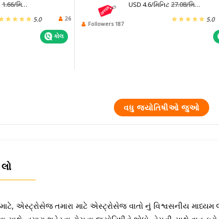
ટ
1.66/મિનિટ
USD 4.6/મિનિટ
27.08/મિનિટ
26
5.0
5.0
Followers 187
કોલ
વધુ જ્યોતિષીઓ જુઓ
 લો
માટે, એસ્ટ્રોસેજ તમારા માટે એસ્ટ્રોસેજ વાતો નું વિશ્વસનીય માધ્યમ લ