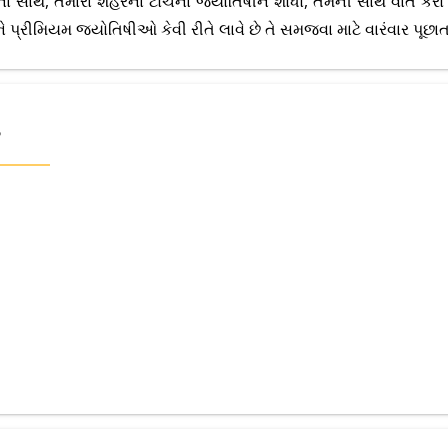
ના સાથે, તમારા શહેરના ટોચના જ્યોતિષીને શોધો, તેમની સાથે વાત કરો
 પ્રીમિયમ જ્યોતિષીઓ કેવી રીતે લાવે છે તે સમજવા માટે વારંવાર પૂછાતા પ્