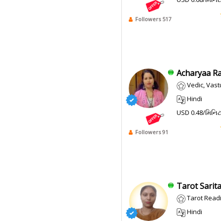
Followers 517
Acharyaa Raj
Vedic, Vast
Hindi
USD 0.48/મિનિ
Followers 91
Tarot Sarita
Tarot Read
Hindi