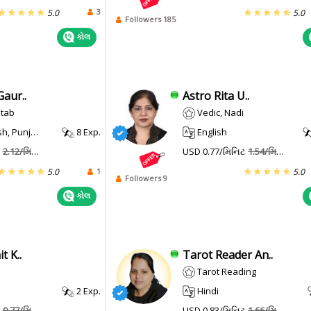
3
5.0
5.0
Followers 185
કોલ
aur..
Astro Rita U..
itab
Vedic, Nadi
, Punjabi
8 Exp.
English
ટ
2.12/મિનિટ
USD 0.77/મિનિટ
1.54/મિનિટ
1
5.0
5.0
Followers 9
કોલ
t K..
Tarot Reader An..
Tarot Reading
2 Exp.
Hindi
ટ
0.77/મિનિટ
USD 0.83/મિનિટ
1.66/મિનિટ