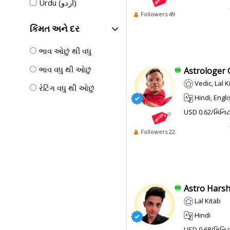
Urdu (اردو)
Followers 49
કિંમત અને દર
ભાવ ઓછું થી વધુ
ભાવ વધુ થી ઓછું
Astrologer G
Vedic, Lal K
રેટિંગ વધુ થી ઓછું
Hindi, English
USD 0.62/મિનિ
Followers 22
Astro Harshi
Lal Kitab
Hindi
USD 0.68/મિનિ