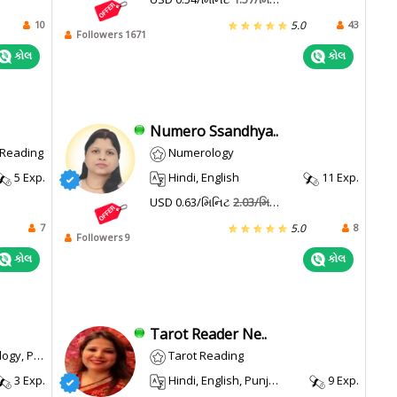
10
43
5.0
Followers 1671
કોલ
કોલ
Numero Ssandhya..
l Reading
Numerology
5 Exp.
Hindi, English
11 Exp.
USD 0.63/મિનિટ
2.03/મિનિટ
7
8
5.0
Followers 9
કોલ
કોલ
Tarot Reader Ne..
na/horary
Tarot Reading
3 Exp.
Hindi, English, Punjabi
9 Exp.