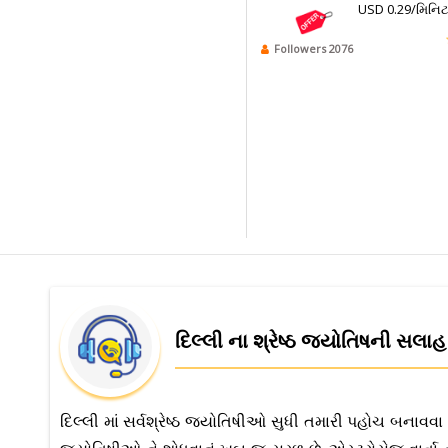
USD 0.29/મિનિ
Followers 2076
દિલ્લી ના શ્રેષ્ઠ જ્યોતિષની સલાહ
દિલ્લી માં સર્વશ્રેષ્ઠ જ્યોતિષીઓ સુધી તમારી પહોચ બનાવવા 