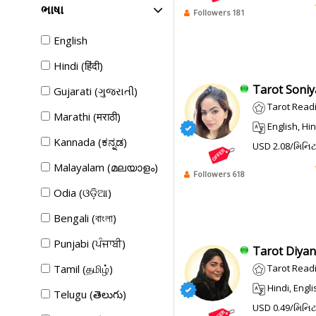
ભાષા
Followers 181
English
Hindi (हिंदी)
Tarot Soniya
Gujarati (ગુજરાતી)
Tarot Readi
Marathi (मराठी)
English, Hin
Kannada (ಕನ್ನಡ)
USD 2.08/મિનિ
Malayalam (മലയാളം)
Followers 618
Odia (ଓଡ଼ିଆ)
Bengali (বাংলা)
Punjabi (ਪੰਜਾਬੀ)
Tarot Diyans
Tamil (தமிழ்)
Tarot Read
Hindi, English
Telugu (తెలుగు)
USD 0.49/મિનિ