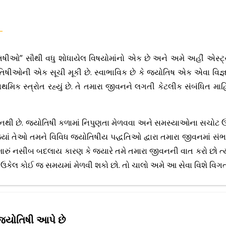
યોતિષીઓ” સૌથી વધુ શોધાયેલ વિષયોમાંનો એક છે અને અમે અહીં એસ્ટ્
 જ્યોતિષીઓની એક સૂચી મૂકી છે. સ્વાભાવિક છે કે જ્યોતિષ એક એવા વ
રાથમિક સ્ત્રોત રહ્યું છે. તે તમારા જીવનને લગતી કેટલીક સંબંધિત 
ચિત નથી છે. જ્યોતિષી કળામાં નિપુણતા મેળવવા અને સમસ્યાઓના સચોટ
ાં તેઓ તમને વિવિધ જ્યોતિષીય પદ્ધતિઓ દ્વારા તમારા જીવનમાં સંભવ
મારું નસીબ બદલાય કારણ કે જ્યારે તમે તમારા જીવનની વાત કરો છો ત્યાર
 ઉકેલ કોઈ જ સમયમાં મેળવી શકો છો. તો ચાલો અમે આ સેવા વિશે વિગ
ઠ જ્યોતિષી આપે છે