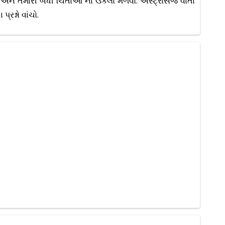
 અને તમારી બધી ચિંતાઓ ના ઉકેલો મેળવો. એસ્ટ્રોસેજ વાર્તા
રશ્નો વાંચો.