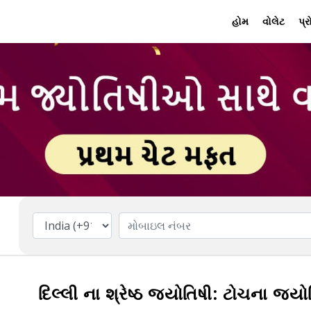
હોમ
વોલેટ
પ્
દિલ્લી ના શ્રેષ્ઠ જ્યોતિષી: ટોચના જ્