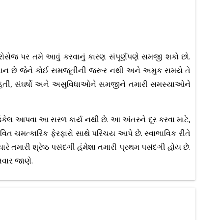
રોસેજ પર તમે આવું કરવાનું કારણ સંપૂર્ણપણે સમજી શકો છો.
િજ્ઞાન છે જેને કોઈ સમજૂતીની જરૂર નથી અને અમુક સમયે તે
માહિતી, સંઘર્ષો અને અસુવિધાઓને સમજીને તમારી સમસ્યાઓને
 ઉકેલ આપવા આ સરળ કાર્ય નથી છે. આ અંતરને દૂર કરવા માટે,
િત ચમત્કારિક ફેરફારો સાથે પરિચય આપે છે. સ્વાભાવિક રીતે
ે તમારી શ્રેષ્ઠ પસંદગી હંમેશા તમારી પ્રથમ પસંદગી હોય છે.
તવાર જાણે.