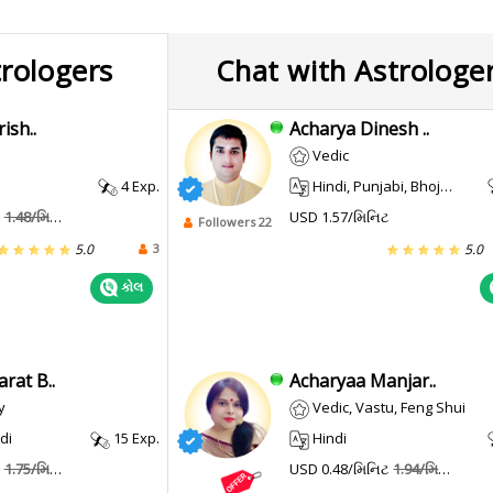
trologers
Chat with Astrologe
ish..
Acharya Dinesh ..
Vedic
4 Exp.
Hindi, Punjabi, Bhojpuri, Maithili
ટ
1.48/મિનિટ
USD 1.57/મિનિટ
Followers 22
3
5.0
5.0
કોલ
rat B..
Acharyaa Manjar..
y
Vedic, Vastu, Feng Shui
di
15 Exp.
Hindi
ટ
1.75/મિનિટ
USD 0.48/મિનિટ
1.94/મિનિટ