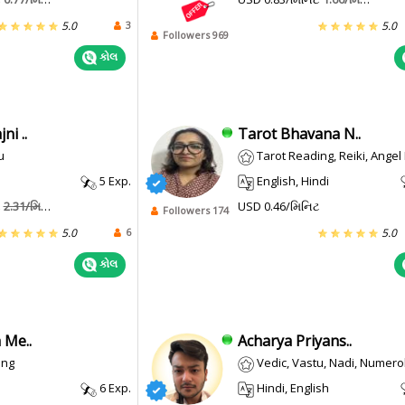
3
5.0
5.0
Followers 969
કોલ
ni ..
Tarot Bhavana N..
u
Tarot Reading, Reiki, Ange
5 Exp.
English, Hindi
ટ
2.31/મિનિટ
USD 0.46/મિનિટ
Followers 174
6
5.0
5.0
કોલ
 Me..
Acharya Priyans..
ing
Vedic, Vastu, Nadi, Numerology, Prash
6 Exp.
Hindi, English