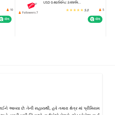
USD 0.46/મિનિટ
2.69/મિનિટ
10
5
5.0
Followers 7
કોલ
કોલ
ઈને આવ્યા છે. તેની સહાયથી, હવે તમારા ક્ષેત્ર માં પ્રીમિયમ