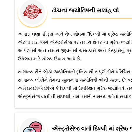
ટોચના જ્યોતિષની સલાહ લો
અમારા ઘણા ફીડ્સ અને વેબ શોધમાં “દિલ્લી માં શ્રેષ્ઠ જ્
એટલા માટે અમે એસ્ટ્રોસેજ પર તમારા ક્ષેત્ર ના શ્રેષ્ઠ
આપણામાં અને તમારા જીવનમાં ચમત્કારો અને ફેરફારોનું પ્
ઉકેલવા માટે યોગ્ય ઉપાય આપે છે.
સામાન્ય રીતે લોકો જ્યોતિષની દુનિયાથી સંપૂર્ણ રીતે પરિ
સામાન્ય લોકોને તેમના જીવનમાં જ્યોતિષીઓની જરૂર છે, જ્ય
અમે ઇચ્છીએ છીએ કે દિલ્લી માં ઉપસ્થિત શ્રેષ્ઠ જ્યોતિષી ત
એસ્ટ્રોસેજ વાર્તા ની મદદથી, તમે તમારી સમસ્યાઓનો સચોટ
એસ્ટ્રોસેજ વાર્તા દિલ્લી માં શ્રેષ્