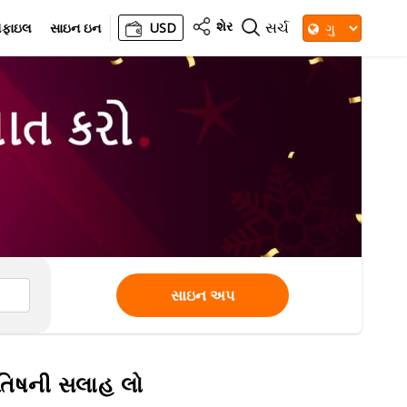
શેર
સર્ચ
રોફાઇલ
સાઇન ઇન
USD
સાઇન અપ
યોતિષની સલાહ લો