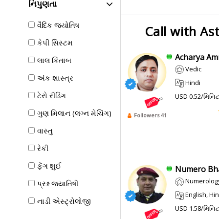
નિપુણતા
વૈદિક જ્યોતિષ
Call with As
કેપી સિસ્ટમ
Acharya Amr
લાલ કિતાબ
Vedic
અંક શાસ્ત્ર
Hindi
ટેરો રીડિંગ
USD 0.52/મિનિ
ગુણ મિલાન (લગ્ન મેચિંગ)
Followers 41
વાસ્તુ
રેકી
ફેંગ શુઈ
Numero Bha
Numerolog
પ્રશ્ન જ્યાતિષી
English, Hin
નાડી એસ્ટ્રોલોજી
USD 1.58/મિનિ