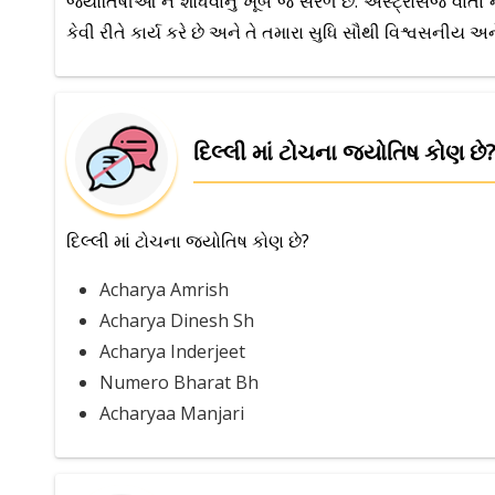
જ્યોતિષીઓ ને શોધવાનું ખૂબ જ સરળ છે. એસ્ટ્રોસેજ વાર્તા 
કેવી રીતે કાર્ય કરે છે અને તે તમારા સુધિ સૌથી વિશ્વસનીય અને
દિલ્લી માં ટોચના જ્યોતિષ કોણ છે?
દિલ્લી માં ટોચના જ્યોતિષ કોણ છે?
Acharya Amrish
Acharya Dinesh Sh
Acharya Inderjeet
Numero Bharat Bh
Acharyaa Manjari