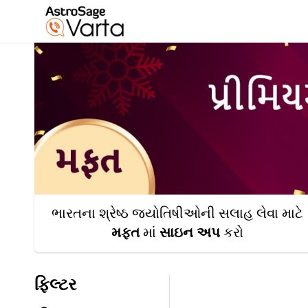
ભારતના શ્રેષ્ઠ જ્યોતિષીઓની સલાહ લેવા માટે
મફત
માં
સાઇન અપ
કરો
ફિલ્ટર