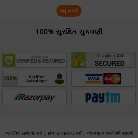
વધુ ખબરે
100% સુરક્ષિત ચુકવણી
|
|
જ્યોતિષી સાથે ચેટ કરો
ફોન પર મફત પરામર્શ
ઓનલાઇન જ્યોતિષી પરામર્શ