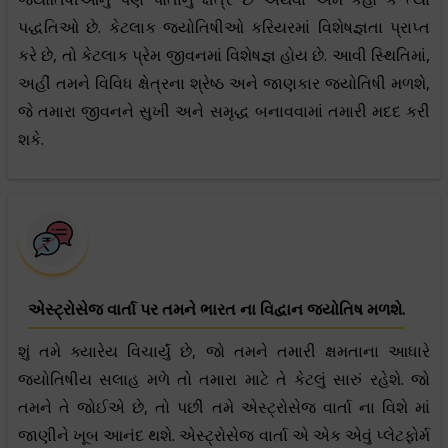
પદ્ધતિઓ છે. કેટલાક જ્યોતિષીઓ કરિયરમાં વિશેષજ્ઞતા પ્રાપ્ત
કરે છે, તો કેટલાક પ્રેમ જીવનમાં વિશેષજ્ઞ હોય છે. આવી સ્થિતિમાં,
અહીં તમને વિવિધ ક્ષેત્રના શ્રેષ્ઠ અને જાણકાર જ્યોતિષી મળશે,
જે તમારા જીવનને સુખી અને સમૃદ્ધ બનાવવામાં તમારી મદદ કરી
શકે.
એસ્ટ્રોસેજ વાર્તા પર તમને ભારત ના વિદ્વાન જ્યોતિષ મળશે.
શું તમે ક્યારેય વિચાર્યું છે, જો તમને તમારી ક્ષમતાના આધારે
જ્યોતિષીય સલાહ મળે તો તમારા માટે તે કેટલું સારું રહેશે. જો
તમને તે જોઈએ છે, તો પછી તમે એસ્ટ્રોસેજ વાર્તા ના વિશે માં
જાણીને ખૂબ આનંદ થશે. એસ્ટ્રોસેજ વાર્તા એ એક એવું પ્લેટફોર્મ