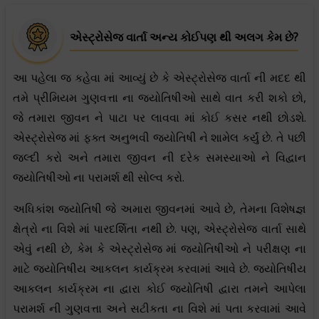
એસ્ટ્રોસેજ વાર્તા અન્ય કોઈપણ થી અલગ કેમ છે?
આ પહેલા જ કહેવા માં આવ્યું છે કે એસ્ટ્રોસેજ વાર્તા ની મદદ થી
તમે પ્રીમિયમ ગુણવત્તા ના જ્યોતિષીઓ સાથે વાત કરી શકો છો,
જે તમારા જીવન ને પાટા પર લાવવા માં કોઈ કસર નથી છોડશે.
એસ્ટ્રોસેજ માં ફક્ત અનુભવી જ્યોતિષી ને શામેલ કર્યું છે. તે પછી
જલ્દી કરો અને તમારા જીવન ની દરેક સમસ્યાઓ ને વિદ્વાન
જ્યોતિષીઓ ના પરામર્શ થી સોલ્વ કરો.
અધિકાંશ જ્યોતિષી જે અમારા જીવનમાં આવે છે, તેમના વિશેષજ્ઞ
ક્ષેત્રો ના વિશે માં પારદર્શિતા નથી છે. પણ, એસ્ટ્રોસેજ વાર્તા સાથે
એવું નથી છે, કેમ કે એસ્ટ્રોસેજ માં જ્યોતિષીઓ ને પરીક્ષણ ના
માટે જ્યોતિષીય આકલન કાર્યક્રમ કરવામાં આવે છે. જ્યોતિષીય
આકલન કાર્યક્રમ ના દ્વારા કોઈ જ્યોતિષી દ્વારા તમને આપેલા
પરામર્શ ની ગુણવત્તા અને સટીકતા ના વિશે માં પતા કરવામાં આવે