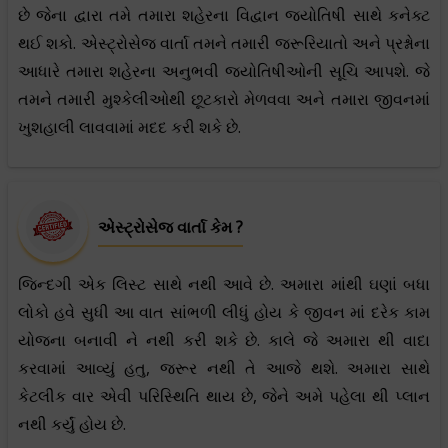
છે જેના દ્વારા તમે તમારા શહેરના વિદ્વાન જ્યોતિષી સાથે કનેક્ટ
થઈ શકો. એસ્ટ્રોસેજ વાર્તા તમને તમારી જરૂરિયાતો અને પ્રશ્નોના
આધારે તમારા શહેરના અનુભવી જ્યોતિષીઓની સૂચિ આપશે. જે
તમને તમારી મુશ્કેલીઓથી છૂટકારો મેળવવા અને તમારા જીવનમાં
ખુશહાલી લાવવામાં મદદ કરી શકે છે.
એસ્ટ્રોસેજ વાર્તા કેમ ?
જિન્દગી એક લિસ્ટ સાથે નથી આવે છે. અમારા માંથી ઘણાં બધા
લોકો હવે સુધી આ વાત સાંભળી લીધું હોય કે જીવન માં દરેક કામ
યોજના બનાવી ને નથી કરી શકે છે. કાલે જે અમારા થી વાદા
કરવામાં આવ્યું હતુ, જરૂર નથી તે આજે થશે. અમારા સાથે
કેટલીક વાર એવી પરિસ્થિતિ થાય છે, જેને અમે પહેલા થી પ્લાન
નથી કર્યું હોય છે.