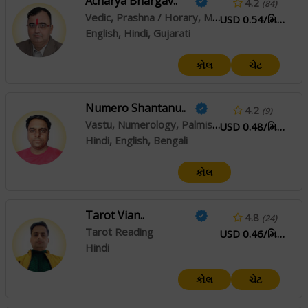
Acharya Bhargav..
4.2
(84)
Vedic, Prashna / Horary, Muhurta
USD 0.54/મિનિટ
English, Hindi, Gujarati
કોલ
ચેટ
Numero Shantanu..
4.2
(9)
Vastu, Numerology, Palmistry
USD 0.48/મિનિટ
Hindi, English, Bengali
કોલ
Tarot Vian..
4.8
(24)
Tarot Reading
USD 0.46/મિનિટ
Hindi
કોલ
ચેટ