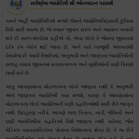
સર્વશ્રેષ્ઠ જ્યોતિષી થી ઓનલાઇન પરામર્શ
તમને અહીં જ્યોતિષીઓ મળશે જેમને જ્યોતિષવિદ્યાની દુનિયા
વિશે સારી સમજ છે, જે તમારું જીવન સરળ અને આસાન બનાવી
શકે છે. સરળ શબ્દોમાં કહીએ તો, એવા લોકો કે જેમના જીવનમાં
દરેક રંગ બેરંગ થઈ જાય છે, અને ચારે બાજુથી અંધકારથી
ઘેરાયેલા છે. આવી સ્થિતિમાં, અનુભવી અને જાણકાર જ્યોતિષીની
સલાહ તમારા જીવનમાં સકારાત્મકતા અને ખુશીઓની ઘણી કિરણો
લાવી શકે છે.
પરંતુ આપણામાંના મોટાભાગના લોકો જાણતા નથી કે અનુભવી
અને જાણકાર જ્યોતિષી ક્યા મળશે, કારણ કે આપણામાંના
મોટાભાગના લોકો જ્યોતિષની ઘણી પદ્ધતિઓથી સારી રીતે જાગૃત
નથી. ઉદાહરણ તરીકે, આપણે લાલ કિતાબ, નાડી, જૈમિની અને
ઘણી જ્યોતિષીય પદ્ધતિઓ વિશે જાણતા નથી. ખરેખર, જેમ
મેડિકલ વ્યાવસાયિકોના પોતાના વિશેષતાના ક્ષેત્ર છે, તે જ રીતે
જ્યોતિષીઓનું પણ પોતાનું ક્ષેત્ર છે અથવા એમ કહો કે ત્યાં