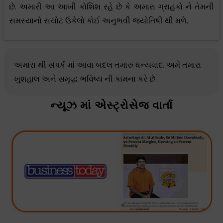
છે. અમારી આ આખી કોશિશ રહે છે કે અમારા ગ્રાહકો ને તેમની
સમસ્યાનો સચોટ ઉકેલો કોઈ અનુભવી જ્યોતિષી થી મળે.
અમારા થી સંપર્ક માં આવા બદલ તમારું ધન્યવાદ. અમે તમારા
ખુશહાલ અને સમૃદ્ધ ભવિષ્ય ની કામના કરે છે.
ન્યૂઝ માં એસ્ટ્રોસેજ વાર્તા