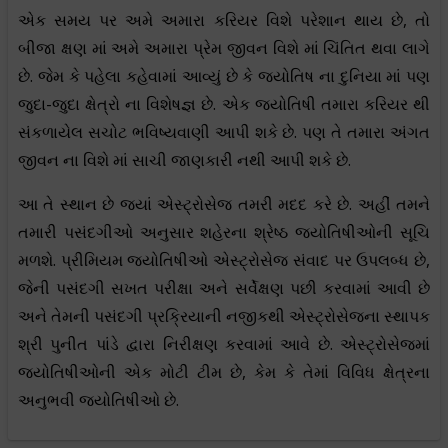
એક સમય પર અમે અમારા કરિયર વિશે પરેશાન થાય છે, તો
બીજા ક્ષણ માં અમે અમારા પ્રેમ જીવન વિશે માં ચિંતિત થવા લાગે
છે. જેમ કે પહેલા કહેવામાં આવ્યું છે કે જ્યોતિષ ના દુનિયા માં પણ
જુદા-જુદા ક્ષેત્રો ના વિશેષજ્ઞ છે. એક જ્યોતિષી તમારા કરિયર થી
સંકળાયેલ સચોટ ભવિષ્યવાણી આપી શકે છે. પણ તે તમારા અંગત
જીવન ના વિશે માં સાચી જાણકારી નથી આપી શકે છે.
આ તે સ્થાન છે જ્યાં એસ્ટ્રોસેજ તમરી મદદ કરે છે. અહીં તમને
તમારી પસંદગીઓ અનુસાર શહેરના શ્રેષ્ઠ જ્યોતિષીઓની સૂચિ
મળશે. પ્રીમિયમ જ્યોતિષીઓ એસ્ટ્રોસેજ સંવાદ પર ઉપલબ્ધ છે,
જેની પસંદગી સખત પરીક્ષા અને સર્વેક્ષણ પછી કરવામાં આવી છે
અને તેમની પસંદગી પ્રક્રિયાની નજીકથી એસ્ટ્રોસેજના સ્થાપક
શ્રી પુનીત પાંડે દ્વારા નિરીક્ષણ કરવામાં આવે છે. એસ્ટ્રોસેજમાં
જ્યોતિષીઓની એક મોટી ટીમ છે, કેમ કે તેમાં વિવિધ ક્ષેત્રના
અનુભવી જ્યોતિષીઓ છે.