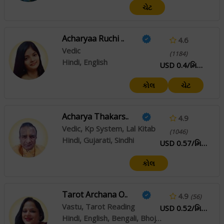
ચેટ
Acharyaa Ruchi ..
4.6
Vedic
(1184)
Hindi, English
USD 0.4/મિનિટ
કોલ
ચેટ
Acharya Thakars..
4.9
Vedic, Kp System, Lal Kitab
(1046)
Hindi, Gujarati, Sindhi
USD 0.57/મિનિટ
કોલ
Tarot Archana O..
4.9
(56)
Vastu, Tarot Reading
USD 0.52/મિનિટ
Hindi, English, Bengali, Bhojpuri