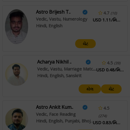
Astro Brijesh T..
4.7
(10)
Vedic, Vastu, Numerology
USD 1.11/મિનિટ
Hindi, English
ચેટ
Acharya Nikhil ..
4.5
(39)
Vedic, Vastu, Marriage Matching, Ashtakvarga, Palmistry, Jaimini, Tajik, Muhurta
USD 0.48/મિનિટ
Hindi, English, Sanskrit
કોલ
ચેટ
Astro Ankit Kum..
4.5
Vedic, Face Reading
(274)
Hindi, English, Punjabi, Bhojpuri, Maithili, Haryanvi, Sanskrit
USD 0.83/મિનિટ