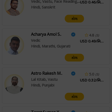
Vedic, Vastu, Face Reading, Muhurta
USD 0.46/મિનિટ
Hindi, Sanskrit
કોલ
Acharya Amol S..
4.8
(5)
Vedic
USD 0.49/મિનિટ
Hindi, Marathi, Gujarati
કોલ
Astro Rakesh M..
5.0
(5)
Lal Kitab, Vastu
USD 0.32/મિનિટ
Hindi, Punjabi
કોલ