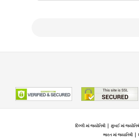
ફોકસ એરિયા
Vedic,Nadi,Jaimini
|
દિલ્લી માં જ્યોતિષી
મુંબઈ માં જ્યોતિષ
|
ભારત માં જ્યાતિષી