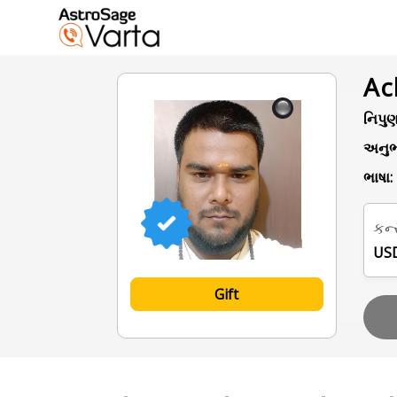
Ac
નિપુણ
અનુભ
ભાષા:
કન્
USD
Gift