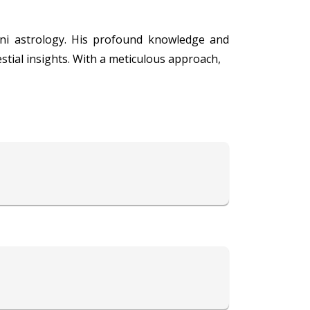
mini astrology. His profound knowledge and
estial insights. With a meticulous approach,
rofound predictions and remedies. His mastery
dept understanding of Jaimini astrology adds
ble guidance, making him a revered figure in