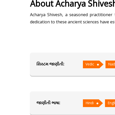
About Acharya Shives
Acharya Shivesh, a seasoned practitioner 
dedication to these ancient sciences have est
Acharya Shivesh delves into the intricacies 
extends to Nadi astrology, unveiling the se
layers of precision to his consultations.
સિસ્ટમ જાણીતી:
Vedic
Nad
Acharya Shivesh's unwavering commitment to 
the realm of astrological wisdom.
શિક્ષણ
જાણીતી ભાષા:
NA
Hindi
Engl