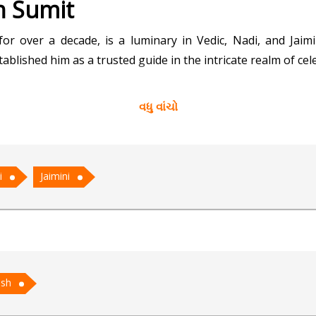
h Sumit
for over a decade, is a luminary in Vedic, Nadi, and Jai
ablished him as a trusted guide in the intricate realm of cel
of Vedic astrology, decoding the cosmic patterns to offer p
વધુ વાંચો
crets inscribed in ancient palm leaves. Additionally, his a
i
Jaimini
these disciplines reflects in his ability to provide invalua
ish