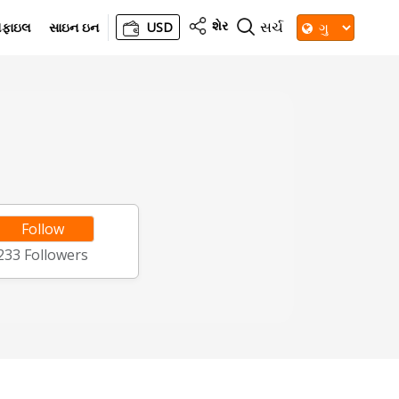
શેર
સર્ચ
રોફાઇલ
સાઇન ઇન
USD
Follow
233
Followers