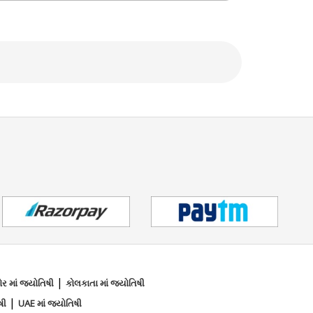
|
ોર માં જ્યોતિષી
કોલકાતા માં જ્યોતિષી
|
ષી
UAE માં જ્યોતિષી