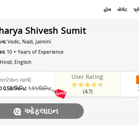
હોમ
વોલેટ
પ્
harya Shivesh Sumit
તા:
Vedic, Nadi, Jaimini
વ:
10 + Years of Experience
Hindi, English
User Rating:
સલ્ટેશન ચાર્જ:
 0.58/મિનિટ
1.91/મિનિટ
(4.7)
ઓફલાઇન