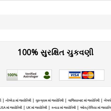
100% સુરક્ષિત ચુકવણી
|
|
|
|
ી
નોએડા માં જ્યોતિષી
ગુરુગ્રામ માં જ્યોતિષી
ગાજિયાબાદ માં જ્યોતિષી
બેંગલ
|
|
|
USA માં જ્યોતિષી
UK માં જ્યોતિષી
કનાડા માં જ્યોતિષી
ઓસ્ટ્રેલિયા માં જ્યાતિ