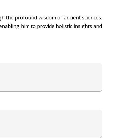
gh the profound wisdom of ancient sciences.
enabling him to provide holistic insights and
 helping individuals understand their karmic
llenges, while his expertise in Vastu Shastra
Through Face Reading, Acharya Rohit unveils
l and professional lives.
ekers, offering guidance in a language that
l, blending traditional wisdom with modern
e, guiding people toward a brighter and more