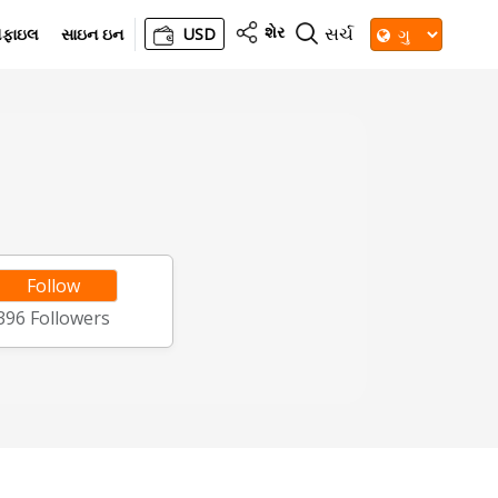
શેર
સર્ચ
રોફાઇલ
સાઇન ઇન
USD
Follow
396
Followers