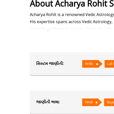
About Acharya Rohit 
Acharya Rohit is a renowned Vedic Astrolog
His expertise spans across Vedic Astrology, 
accurate guidance to seekers from all walks o
With deep knowledge of Nadi Astrology, he o
journey. His command over Lal Kitab remedies
assists people in creating harmonious home
સિસ્ટમ જાણીતી:
Vedic
Lal 
personality traits and hidden potentials, em
Fluent in Hindi, Gujarati, and Rajasthani,
resonates with them. His consultations ar
understanding.
જાણીતી ભાષા:
Hindi
Guja
Dedicated to uplifting lives, Acharya Rohit