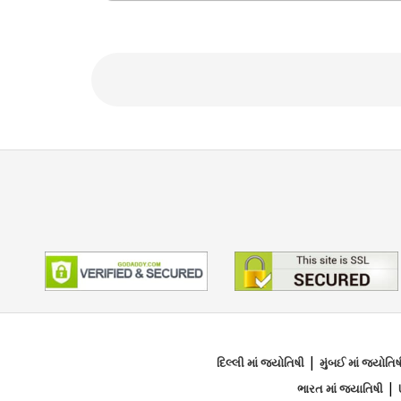
fulfilling future.
શિક્ષણ
NA
ફોકસ એરિયા
Vedic,Lal Kitab,Vastu,Nadi,Face R
|
દિલ્લી માં જ્યોતિષી
મુંબઈ માં જ્યોતિષ
|
ભારત માં જ્યાતિષી