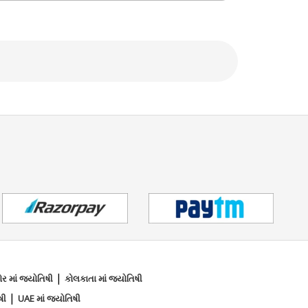
|
ોર માં જ્યોતિષી
કોલકાતા માં જ્યોતિષી
|
ષી
UAE માં જ્યોતિષી