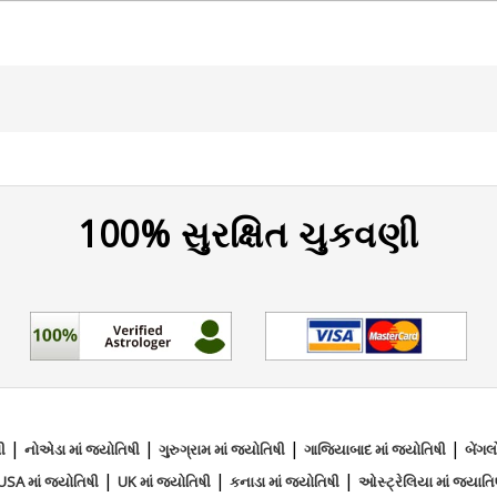
100% સુરક્ષિત ચુકવણી
eading
|
|
|
|
ી
નોએડા માં જ્યોતિષી
ગુરુગ્રામ માં જ્યોતિષી
ગાજિયાબાદ માં જ્યોતિષી
બેંગલ
|
|
|
USA માં જ્યોતિષી
UK માં જ્યોતિષી
કનાડા માં જ્યોતિષી
ઓસ્ટ્રેલિયા માં જ્યાતિ