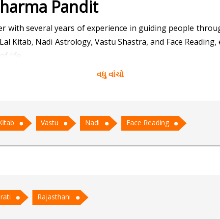
Sharma Pandit
er with several years of experience in guiding people throu
Lal Kitab, Nadi Astrology, Vastu Shastra, and Face Reading, 
f life.
વધુ વાંચો
ffers precise revelations about past, present, and future,
 brings simple yet highly effective solutions to life’s cha
s and workplaces that attract positivity and prosperity. 
Kitab
Vastu
Nadi
Face Reading
powering individuals to make wiser decisions in their persona
 Acharya Rohit easily connects with a diverse range of se
e known for being compassionate, insightful, and practica
rati
Rajasthani
’s mission is to bring clarity, peace, and spiritual balanc