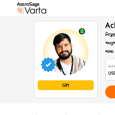
Ac
નિપુણ
અનુભ
ભાષા:
કન્
USD
Gift