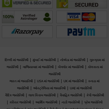
ઉપલબ્ધ સમય
No particularly time
શિક્ષણ
|
|
|
દિલ્લી માં જ્યોતિષી
મુંબઈ માં જ્યોતિષી
નોએડા માં જ્યોતિષી
ગુરુગ્રામ માં
Jyotishacharya
|
|
|
જ્યોતિષી
ગાજિયાબાદ માં જ્યોતિષી
બેંગલોર માં જ્યોતિષી
કોલકાતા માં
Bca
જ્યોતિષી
Dip in ec
|
|
|
ભારત માં જ્યાતિષી
USA માં જ્યોતિષી
UK માં જ્યોતિષી
કનાડા માં
Master of vadic astrology in (shreemaharshi
|
|
જ્યોતિષી
ઓસ્ટ્રેલિયા માં જ્યાતિષી
UAE માં જ્યોતિષી
collage of vedic astrology)
|
|
|
વૈદિક જ્યોતિષી
લાલ કિતાબ જ્યોતિષી
વૈવાહિક જ્યોતિષી
કેપી જ્યોતિષી
|
|
|
|
કરિયર જ્યોતિષી
આર્થિક જ્યોતિષી
નાડી જ્યોતિષી
પ્રેમ જ્યોતિષી
ફોકસ એરિયા