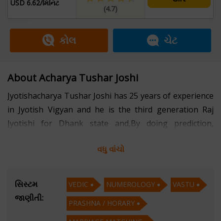
USD 6.62/મિનિટ
(4.7)
કોલ
ચેટ
About Acharya Tushar Joshi
Jyotishacharya Tushar Joshi has 25 years of experience
in Jyotish Vigyan and he is the third generation Raj
Jyotishi for Dhank state and,By doing prediction,
analysis and research of more than 63000 horoscopes,
વધુ વાંચો
he has gained good experience on remedies and have
achieved best results..
સિસ્ટમ
VEDIC
NUMEROLOGY
VASTU
He specializes in Vedic Jyotish, Prashna Kundli,
જાણીતી:
PRASHNA / HORARY
Muhurats and Numerology.