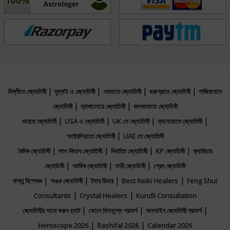
|
|
|
|
দিল্লীতে জ্যোতিষী
মুম্বাই এ জ্যোতিষী
নয়ডাতে জ্যোতিষী
গুরুগ্রামে জ্যোতিষী
গাজিয়াবাদে
|
|
জ্যোতিষী
ব্যাঙ্গালোরে জ্যোতিষী
কলকাতাতে জ্যোতিষী
|
|
|
|
ভারতে জ্যোতিষী
USA এ জ্যোতিষী
UK তে জ্যোতিষী
ক্যানাডাতে জ্যোতিষী
|
অষ্ট্রেলিয়াতে জ্যোতিষী
UAE তে জ্যোতিষী
|
|
|
|
বৈদিক জ্যোতিষী
লাল কিতাব জ্যোতিষী
বিবাহিত জ্যোতিষী
KP জ্যোতিষী
ক্যারিয়ার
|
|
|
জ্যোতিষী
আর্থিক জ্যোতিষী
নাড়ী জ্যোতিষী
প্রেম জ্যোতিষী
|
|
|
|
বাস্তু বিশেষজ্ঞ
অঙ্ক জ্যোতিষী
ট্যার রিডার
Best Reiki Healers
Feng Shui
|
|
Consultants
Crystal Healers
Kundli Consultation
|
|
|
জ্যোতিষীর সাথে করুন চ্যাট
ফোনে বিনামূল্যে পরামর্শ
অনলাইন জ্যোতিষী পরামর্শ
|
|
Horoscope 2026
Rashifal 2026
Calendar 2026