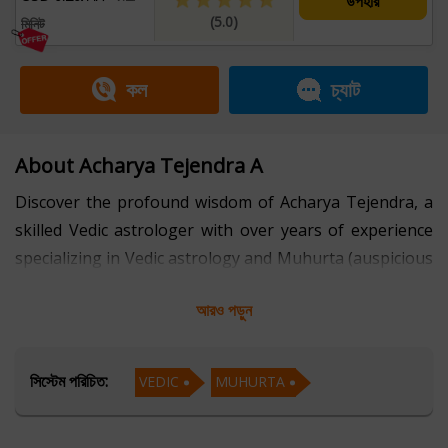
উপহার
(5.0)
মিনিট
কল
চ্যাট
About Acharya Tejendra A
Discover the profound wisdom of Acharya Tejendra, a
skilled Vedic astrologer with over years of experience
specializing in Vedic astrology and Muhurta (auspicious
timing). Fluent in Hindi and Sanskrit, Acharya Tejendra
আরও পড়ুন
provides insightful astrological guidance rooted in
ancient traditions to help you make informed decisions
and align with cosmic energies.
সিস্টেম পরিচিত:
VEDIC
MUHURTA
Whether you're seeking to choose the most auspicious