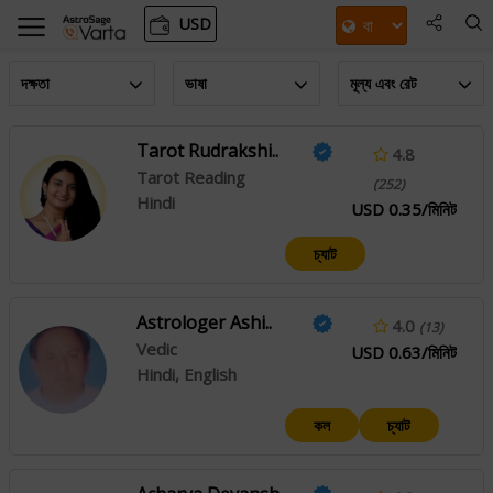
USD
দক্ষতা
ভাষা
মূল্য এবং রেট
Tarot Rudrakshi..
4.8
Tarot Reading
(252)
Hindi
USD 0.35/মিনিট
চ্যাট
Astrologer Ashi..
4.0
(13)
Vedic
USD 0.63/মিনিট
Hindi, English
কল
চ্যাট