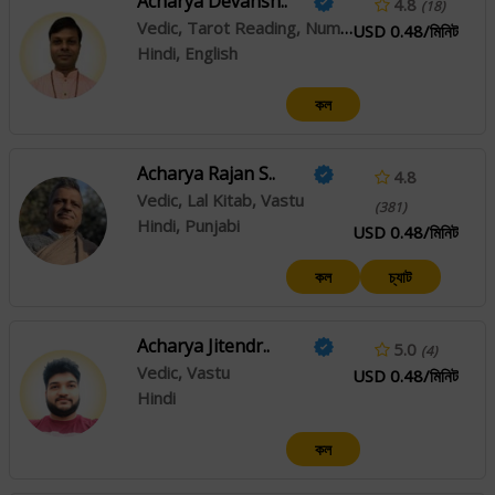
Acharya Devansh..
4.8
(18)
Vedic, Tarot Reading, Numerology, Lal Kitab
USD 0.48/মিনিট
Hindi, English
কল
Acharya Rajan S..
4.8
Vedic, Lal Kitab, Vastu
(381)
Hindi, Punjabi
USD 0.48/মিনিট
কল
চ্যাট
Acharya Jitendr..
5.0
(4)
Vedic, Vastu
USD 0.48/মিনিট
Hindi
কল