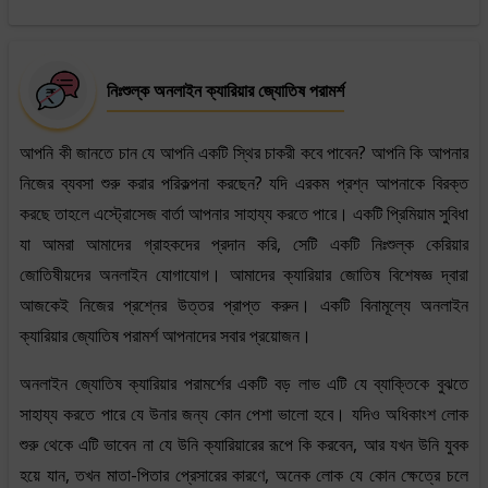
নিঃশুল্ক অনলাইন ক্যারিয়ার জ্যোতিষ পরামর্শ
আপনি কী জানতে চান যে আপনি একটি স্থির চাকরী কবে পাবেন? আপনি কি আপনার
নিজের ব্যবসা শুরু করার পরিকল্পনা করছেন? যদি এরকম প্রশ্ন আপনাকে বিরক্ত
করছে তাহলে এস্ট্রোসেজ বার্তা আপনার সাহায্য করতে পারে। একটি প্রিমিয়াম সুবিধা
যা আমরা আমাদের গ্রাহকদের প্রদান করি, সেটি একটি নিঃশুল্ক কেরিয়ার
জোতিষীয়দের অনলাইন যোগাযোগ। আমাদের ক্যারিয়ার জোতিষ বিশেষজ্ঞ দ্বারা
আজকেই নিজের প্রশ্নের উত্তর প্রাপ্ত করুন। একটি বিনামূল্যে অনলাইন
ক্যারিয়ার জ্যোতিষ পরামর্শ আপনাদের সবার প্রয়োজন।
অনলাইন জ্যোতিষ ক্যারিয়ার পরামর্শের একটি বড় লাভ এটি যে ব্যাক্তিকে বুঝতে
সাহায্য করতে পারে যে উনার জন্য কোন পেশা ভালো হবে। যদিও অধিকাংশ লোক
শুরু থেকে এটি ভাবেন না যে উনি ক্যারিয়ারের রূপে কি করবেন, আর যখন উনি যুবক
হয়ে যান, তখন মাতা-পিতার প্রেসারের কারণে, অনেক লোক যে কোন ক্ষেত্রে চলে