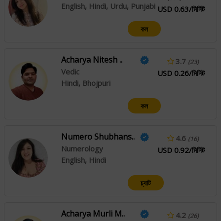
English, Hindi, Urdu, Punjabi
USD 0.63/মিনিট
কল
Acharya Nitesh ..
3.7
(23)
Vedic
USD 0.26/মিনিট
Hindi, Bhojpuri
কল
Numero Shubhans..
4.6
(16)
Numerology
USD 0.92/মিনিট
English, Hindi
চ্যাট
Acharya Murli M..
4.2
(26)