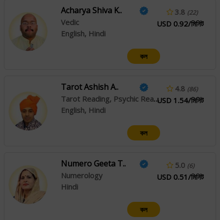
Acharya Shiva K..
3.8
(22)
Vedic
USD 0.92/মিনিট
English, Hindi
কল
Tarot Ashish A..
4.8
(86)
Tarot Reading, Psychic Reading, Face Reading
USD 1.54/মিনিট
English, Hindi
কল
Numero Geeta T..
5.0
(6)
Numerology
USD 0.51/মিনিট
Hindi
কল