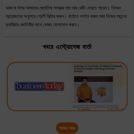
আজকে উপর আমাদের জ্যোতিষ শাস্ত্রের নাম আর রেটিং দেখতে পারেন। নিজের
প্রয়োজনের অনুসারে শ্রেণী ফিল্টার করুন। বার্তাতে লগইন করুন আর নিজের পছন্দের
ক্যারিয়ার জোতিষীর সাথে সোজা যোগাযোগ করুন।
খবরে এস্ট্রোসেজ বার্তা
আরও খবর