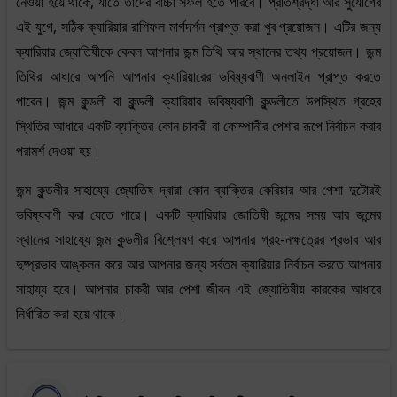
নেওয়া হয়ে থাকে, যাতে তাদের বাচ্চা সফল হতে পারবে। প্রতিশ্রদ্ধা আর সুযোগের
এই যুগে, সঠিক ক্যারিয়ার রাশিফল মার্গদর্শন প্রাপ্ত করা খুব প্রয়োজন। এটির জন্য
ক্যারিয়ার জ্যোতিষীকে কেবল আপনার জন্ম তিথি আর স্থানের তথ্য প্রয়োজন। জন্ম
তিথির আধারে আপনি আপনার ক্যারিয়ারের ভবিষ্যবাণী অনলাইন প্রাপ্ত করতে
পারেন। জন্ম কুন্ডলী বা কুন্ডলী ক্যারিয়ার ভবিষ্যবাণী কুন্ডলীতে উপস্থিত গ্রহের
স্থিতির আধারে একটি ব্যাক্তির কোন চাকরী বা কোম্পানীর পেশার রূপে নির্বাচন করার
পরামর্শ দেওয়া হয়।
জন্ম কুন্ডলীর সাহায্যে জ্যোতিষ দ্বারা কোন ব্যাক্তির কেরিয়ার আর পেশা দুটোরই
ভবিষ্যবাণী করা যেতে পারে। একটি ক্যারিয়ার জোতিষী জন্মের সময় আর জন্মের
স্থানের সাহায্যে জন্ম কুন্ডলীর বিশ্লেষণ করে আপনার গ্রহ-নক্ষত্রের প্রভাব আর
দুষ্প্রভাব আঙ্কলন করে আর আপনার জন্য সর্বতম ক্যারিয়ার নির্বাচন করতে আপনার
সাহায্য হবে। আপনার চাকরী আর পেশা জীবন এই জ্যোতিষীয় কারকের আধারে
নির্ধারিত করা হয়ে থাকে।