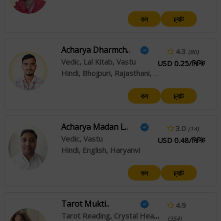
কল
চ্যাট
Acharya Dharmch..
4.3
(80)
Vedic, Lal Kitab, Vastu
USD 0.25/মিনিট
Hindi, Bhojpuri, Rajasthani, Haryanvi
কল
চ্যাট
Acharya Madan L..
3.0
(14)
Vedic, Vastu
USD 0.48/মিনিট
Hindi, English, Haryanvi
কল
চ্যাট
Tarot Mukti..
4.9
Tarot Reading, Crystal Healing, Angel Reading
(354)