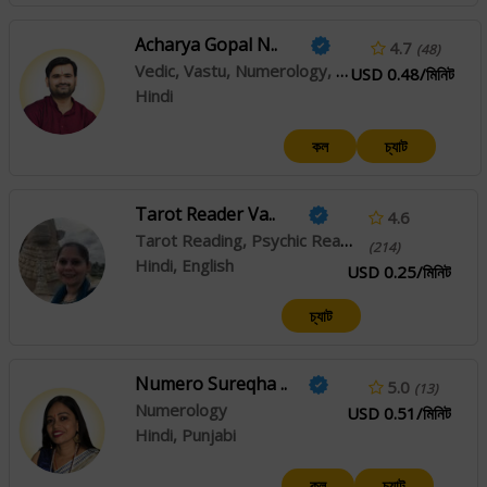
Acharya Gopal N..
4.7
(48)
Vedic, Vastu, Numerology, Palmistry, Face Reading, Muhurta
USD 0.48/মিনিট
Hindi
কল
চ্যাট
Tarot Reader Va..
4.6
Tarot Reading, Psychic Reading
(214)
Hindi, English
USD 0.25/মিনিট
চ্যাট
Numero Sureqha ..
5.0
(13)
Numerology
USD 0.51/মিনিট
Hindi, Punjabi
কল
চ্যাট