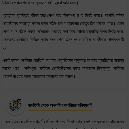
মিনিটের পরামর্শের জন্য নূন্যতম রাশি হওয়া অনিবার্য্য।
প্রত্যেক ব্যাক্তির জীবন তার পেশা আর বিকাশের উপর নির্ভর করে। আপনি বৈদিক
জ্যোতিষের সাহায্যে কারুর জন্য সঠিক জব বা ব্যাবসার ক্ষেত্র ঠিক করতে পারে। কোন
পেশা বা সংগঠনে সফল বেশিরভাগ গ্রহের দশা আর গোচর ইত্যাদির উপর নির্ভর করে,
সেইজন্য কেরিয়ার নির্বাচন করার সময় পেশা এমন হওয়া উচিত যা জীবনে সাহায্যকারী
হয়।
একটি ভালো কেরিয়ার জোতিষী আপনার জ্যোতিষের অনুসারে আপনার ক্যারিয়ারে সাহায্য
করতে পারে। সর্বশ্রেষ্ঠ কেরিয়ার জোতিষীয়দের দ্বারা অনলাইন বিনামূল্যে কেরিয়ার
পরামর্শ পাওয়ার জন্য আজকেই আমাদের কল করুন।
জন্মতিথি থেকে অনলাইন ক্যারিয়ার ভবিষ্যবাণী
ক্যারিয়ার জ্যোতিষ পরামর্শ বেশিরভাগ মাতা-পিতা দ্বারা সেই ক্ষেত্রকে বোঝার জন্য