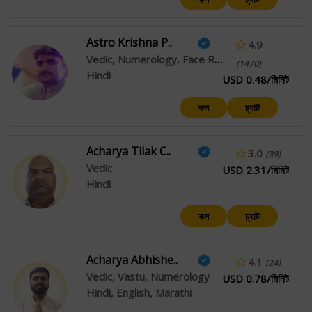
Astro Krishna P..
4.9
Vedic, Numerology, Face Reading
(1470)
Hindi
USD 0.48/মিনিট
কল
চ্যাট
Acharya Tilak C..
3.0
(39)
Vedic
USD 2.31/মিনিট
Hindi
কল
চ্যাট
Acharya Abhishe..
4.1
(24)
Vedic, Vastu, Numerology
USD 0.78/মিনিট
Hindi, English, Marathi