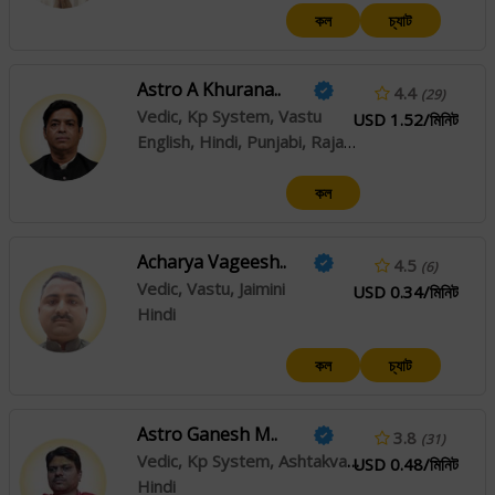
কল
চ্যাট
Astro A Khurana..
4.4
(29)
Vedic, Kp System, Vastu
USD 1.52/মিনিট
English, Hindi, Punjabi, Rajasthani, Haryanvi
কল
Acharya Vageesh..
4.5
(6)
Vedic, Vastu, Jaimini
USD 0.34/মিনিট
Hindi
কল
চ্যাট
Astro Ganesh M..
3.8
(31)
Vedic, Kp System, Ashtakvarga
USD 0.48/মিনিট
Hindi