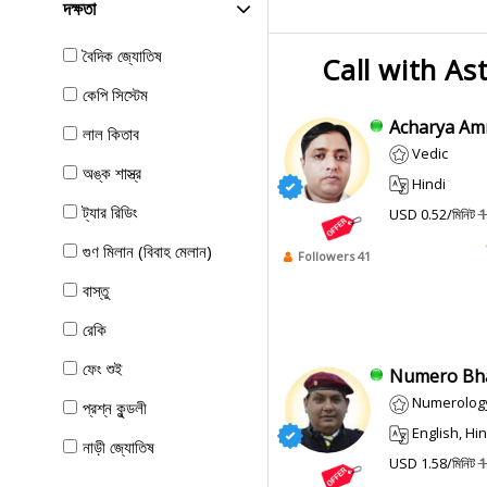
দক্ষতা
বৈদিক জ্যোতিষ
Call with As
কেপি সিস্টেম
Acharya Amr
লাল কিতাব
Vedic
অঙ্ক শাস্ত্র
Hindi
ট্যার রিডিং
USD 0.52/মিনিট
1
গুণ মিলান (বিবাহ মেলান)
Followers 41
বাস্তু
রেকি
ফেং শুই
Numero Bha
Numerolog
প্রশ্ন কুন্ডলী
English, Hin
নাড়ী জ্যোতিষ
USD 1.58/মিনিট
1