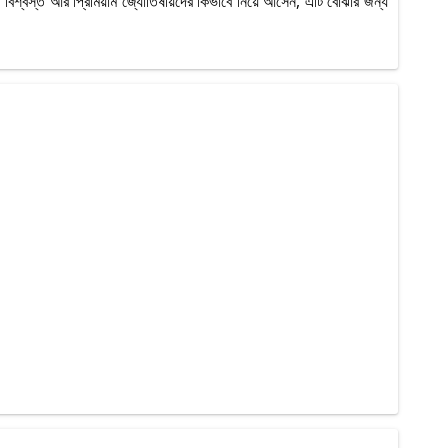
 বিশ্বস্ত আর প্রিমিয়াম জ্যোতিষীয়দের কিভাবে নিয়ে আসেন, এটি বোঝার জন্য