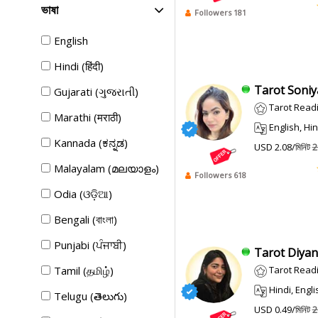
ভাষা
Followers 181
English
Hindi (हिंदी)
Tarot Soniya
Gujarati (ગુજરાતી)
Tarot Readi
Marathi (मराठी)
English, Hin
Kannada (ಕನ್ನಡ)
USD 2.08/মিনিট
2
Malayalam (മലയാളം)
Followers 618
Odia (ଓଡ଼ିଆ)
Bengali (বাংলা)
Punjabi (ਪੰਜਾਬੀ)
Tarot Diyans
Tamil (தமிழ்)
Tarot Read
Hindi, English
Telugu (తెలుగు)
USD 0.49/মিনিট
2