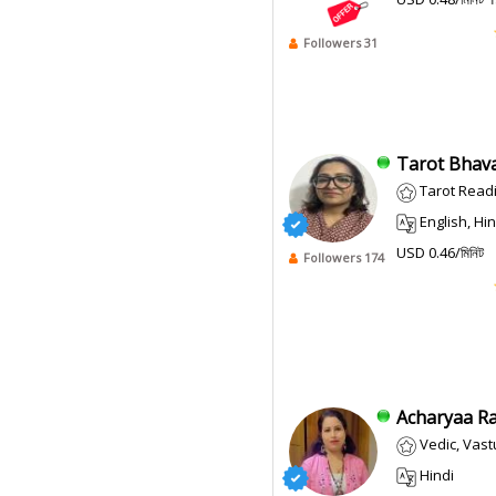
Followers 31
Tarot Bhava
Tarot Readi
English, Hin
USD 0.46/মিনিট
Followers 174
Acharyaa Raj
Vedic, Vast
Hindi