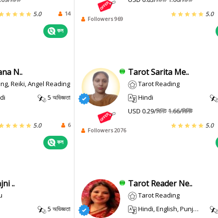
14
5.0
5.0
Followers 969
কল
na N..
Tarot Sarita Me..
ng, Reiki, Angel Reading
Tarot Reading
di
5 অভিজ্ঞতা
Hindi
USD 0.29/মিনিট
1.66/মিনিট
6
5.0
5.0
Followers 2076
কল
ni ..
Tarot Reader Ne..
u
Tarot Reading
5 অভিজ্ঞতা
Hindi, English, Punjabi