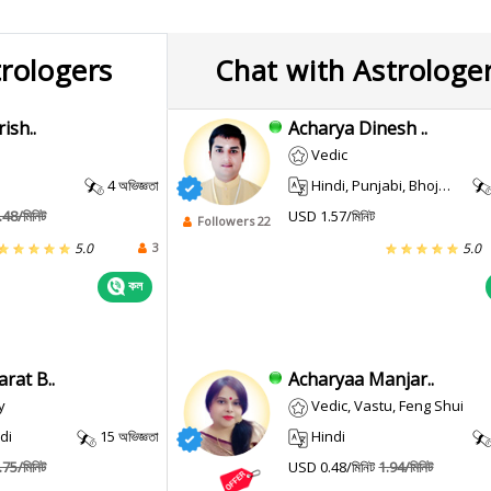
trologers
Chat with Astrologe
ish..
Acharya Dinesh ..
Vedic
4 অভিজ্ঞতা
Hindi, Punjabi, Bhojpuri, Maithili
.48/মিনিট
USD 1.57/মিনিট
Followers 22
3
5.0
5.0
কল
rat B..
Acharyaa Manjar..
y
Vedic, Vastu, Feng Shui
di
15 অভিজ্ঞতা
Hindi
.75/মিনিট
USD 0.48/মিনিট
1.94/মিনিট