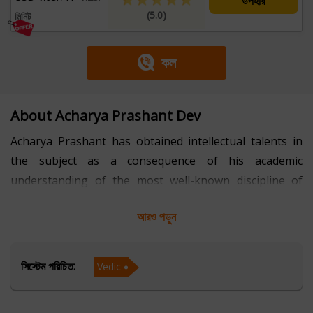
উপহার
(5.0)
মিনিট
কল
About Acharya Prashant Dev
Acharya Prashant has obtained intellectual talents in
the subject as a consequence of his academic
understanding of the most well-known discipline of
astrology. He has spent the last few years studying
আরও পড়ুন
Vedic Astrology, the most well-known field of Astrology.
With a genuine desire to excel in this sector, he serves
সিস্টেম পরিচিত:
Vedic
his clients honestly and pleasantly. He is well-known for
his non-discriminatory ideals and for establishing a