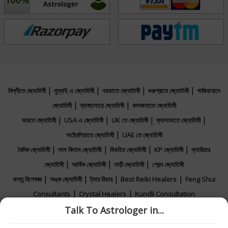
|
|
|
|
দিল্লীতে জ্যোতিষী
মুম্বাই এ জ্যোতিষী
নয়ডাতে জ্যোতিষী
গুরুগ্রামে জ্যোতিষী
গাজিয়াবাদে
|
|
জ্যোতিষী
ব্যাঙ্গালোরে জ্যোতিষী
কলকাতাতে জ্যোতিষী
|
|
|
|
ভারতে জ্যোতিষী
USA এ জ্যোতিষী
UK তে জ্যোতিষী
ক্যানাডাতে জ্যোতিষী
|
অষ্ট্রেলিয়াতে জ্যোতিষী
UAE তে জ্যোতিষী
|
|
|
|
বৈদিক জ্যোতিষী
লাল কিতাব জ্যোতিষী
বিবাহিত জ্যোতিষী
KP জ্যোতিষী
ক্যারিয়ার
|
|
|
জ্যোতিষী
আর্থিক জ্যোতিষী
নাড়ী জ্যোতিষী
প্রেম জ্যোতিষী
|
|
|
|
বাস্তু বিশেষজ্ঞ
অঙ্ক জ্যোতিষী
ট্যার রিডার
Best Reiki Healers
Feng Shui
|
|
Consultants
Crystal Healers
Kundli Consultation
|
|
|
Talk To Astrologer in...
জ্যোতিষীর সাথে করুন চ্যাট
ফোনে বিনামূল্যে পরামর্শ
অনলাইন জ্যোতিষী পরামর্শ
|
|
Horoscope 2026
Rashifal 2026
Calendar 2026