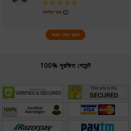
যাচাইকৃত ক্রয়
আরও লোড করুন
100% সুরক্ষিত পেমেন্ট