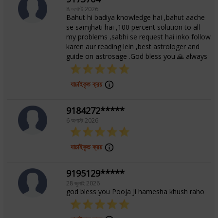
Pooja’s KP-based guidance serves as a dependable
8 অগাস্ট 2026
source of clarity and support.
Bahut hi badiya knowledge hai ,bahut aache
se samjhati hai ,100 percent solution to all
my problems ,sabhi se request hai inko follow
শিক্ষা
karen aur reading lein ,best astrologer and
guide on astrosage .God bless you 🙏 always
Certificate in KP Astrology from Jyotishvitran
যাচাইকৃত ক্রয়
নির্বাচিত এলাকা
9184272*****
6 অগাস্ট 2026
KP System
যাচাইকৃত ক্রয়
9195129*****
28 জুলাই 2026
god bless you Pooja Ji hamesha khush raho