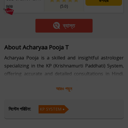
উপহার
(5.0)
মিনিট
ব্যাস্ত
About Acharyaa Pooja T
Acharyaa Pooja is a skilled and insightful astrologer
specializing in the KP (Krishnamurti Paddhati) System,
offering accurate and detailed consultations in Hindi.
With years of experience in the field of astrology, she
আরও পড়ুন
has helped numerous individuals gain clarity and
confidence in making important life decisions.
সিস্টেম পরিচিত:
KP SYSTEM
The KP System is known for its high precision in
predictive astrology, and Acharyaa Pooja uses this