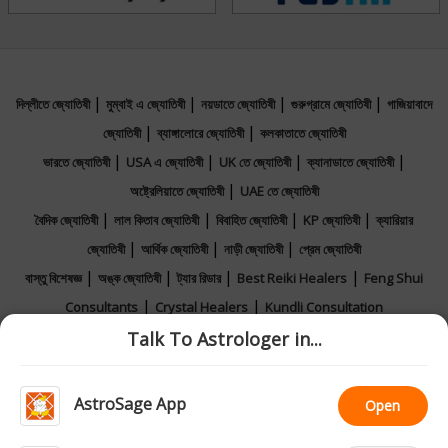
|
|
|
|
দিল্লীতে জ্যোতিষী
মুম্বাই এ জ্যোতিষী
নয়ডাতে জ্যোতিষী
গুরুগ্রামে জ্যোতিষী
গাজিয়াবাদে
|
|
জ্যোতিষী
ব্যাঙ্গালোরে জ্যোতিষী
কলকাতাতে জ্যোতিষী
|
|
|
|
ভারতে জ্যোতিষী
USA এ জ্যোতিষী
UK তে জ্যোতিষী
ক্যানাডাতে জ্যোতিষী
|
অষ্ট্রেলিয়াতে জ্যোতিষী
UAE তে জ্যোতিষী
|
|
|
|
বৈদিক জ্যোতিষী
লাল কিতাব জ্যোতিষী
বিবাহিত জ্যোতিষী
KP জ্যোতিষী
ক্যারিয়ার
|
|
|
জ্যোতিষী
আর্থিক জ্যোতিষী
নাড়ী জ্যোতিষী
প্রেম জ্যোতিষী
|
|
|
|
বাস্তু বিশেষজ্ঞ
অঙ্ক জ্যোতিষী
ট্যার রিডার
Best Reiki Healers
Feng Shui
|
|
Consultants
Crystal Healers
Kundli Consultation
|
|
|
Talk To Astrologer in...
জ্যোতিষীর সাথে করুন চ্যাট
ফোনে বিনামূল্যে পরামর্শ
অনলাইন জ্যোতিষী পরামর্শ
|
|
Horoscope 2026
Rashifal 2026
Calendar 2026
AstroSage App
Open