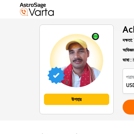
Ac
দক্ষতা:
অভিজ্ঞত
ভাষা :
H
পরামর
USD
উপহার