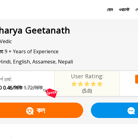
হোম
ওয়ালেট
প
harya Geetanath
Vedic
া:
9 + Years of Experience
indi, English, Assamese, Nepali
User Rating:
্শ চার্জ:
 0.46/মিনিট
1.72/মিনিট
(5.0)
কল