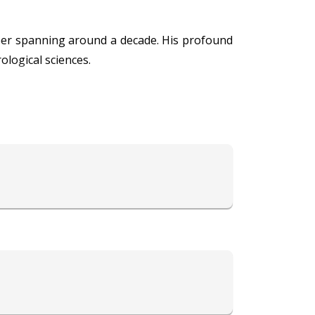
areer spanning around a decade. His profound
ological sciences.
of Vedic astrology, enabling him to provide
nd their influence on one's destiny, offering
tation as a reliable source of astrological
life journey.