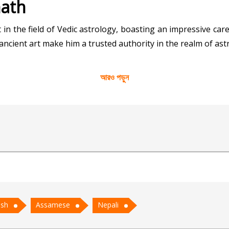
nath
 in the field of Vedic astrology, boasting an impressive c
ncient art make him a trusted authority in the realm of astr
ya Geetanath has delved deep into the intricate principles 
আরও পড়ুন
e possesses the skill to decipher celestial configurations a
ng career, relationships, and personal growth.
y and application of Vedic astrology has earned him a repu
for those seeking profound insights and guidance on their 
ish
Assamese
Nepali