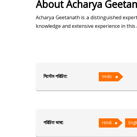
About Acharya Geeta
Acharya Geetanath is a distinguished expert
knowledge and extensive experience in this a
With a decade of dedicated practice, Achar
valuable insights into individuals' lives. H
guidance on various aspects of life, includi
সিস্টেম পরিচিত:
Vedic
Acharya Geetanath's commitment to the stud
wisdom, making him a sought-after resource 
নির্বাচিত এলাকা
পরিচিত ভাষা:
Vedic
Hindi
Engl