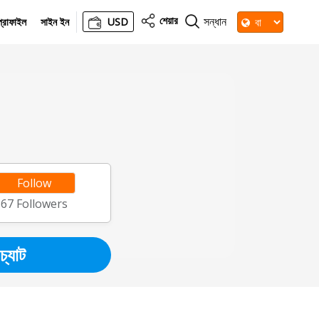
শেয়ার
সন্ধান
্রোফাইল
সাইন ইন
USD
Follow
67
Followers
চ্যাট