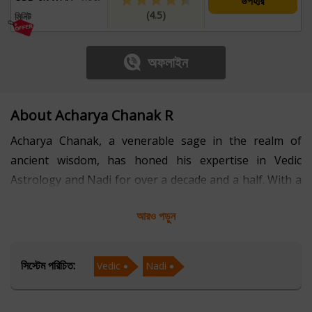
উপহার
(4.5)
মিনিট
অফলাইন
About Acharya Chanak R
Acharya Chanak, a venerable sage in the realm of
ancient wisdom, has honed his expertise in Vedic
Astrology and Nadi for over a decade and a half. With a
profound understanding of the cosmic dance of planets
আরও পড়ুন
and stars, he interprets the celestial blueprint of each
individual's life journey.
সিস্টেম পরিচিত:
Vedic
Nadi
Through Vedic Astrology, he unveils the karmic
patterns and cosmic influences shaping destiny,