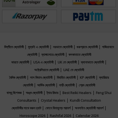
|
|
|
|
দিল্লীতে জ্যোতিষী
মুম্বাই এ জ্যোতিষী
নয়ডাতে জ্যোতিষী
গুরুগ্রামে জ্যোতিষী
গাজিয়াবাদে
|
|
জ্যোতিষী
ব্যাঙ্গালোরে জ্যোতিষী
কলকাতাতে জ্যোতিষী
|
|
|
|
ভারতে জ্যোতিষী
USA এ জ্যোতিষী
UK তে জ্যোতিষী
ক্যানাডাতে জ্যোতিষী
|
অষ্ট্রেলিয়াতে জ্যোতিষী
UAE তে জ্যোতিষী
|
|
|
|
বৈদিক জ্যোতিষী
লাল কিতাব জ্যোতিষী
বিবাহিত জ্যোতিষী
KP জ্যোতিষী
ক্যারিয়ার
|
|
|
জ্যোতিষী
আর্থিক জ্যোতিষী
নাড়ী জ্যোতিষী
প্রেম জ্যোতিষী
|
|
|
|
বাস্তু বিশেষজ্ঞ
অঙ্ক জ্যোতিষী
ট্যার রিডার
Best Reiki Healers
Feng Shui
|
|
Consultants
Crystal Healers
Kundli Consultation
|
|
|
জ্যোতিষীর সাথে করুন চ্যাট
ফোনে বিনামূল্যে পরামর্শ
অনলাইন জ্যোতিষী পরামর্শ
|
|
Horoscope 2026
Rashifal 2026
Calendar 2026