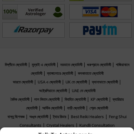
Jyotish Ratna from Bhaskara Bureau Of
Vedic Astrology.
নির্বাচিত এলাকা
Vedic, Ashtakvarga, Prashna / Horary,
Muhurta
|
|
|
|
দিল্লীতে জ্যোতিষী
মুম্বাই এ জ্যোতিষী
নয়ডাতে জ্যোতিষী
গুরুগ্রামে জ্যোতিষী
গাজিয়াবাদে
|
|
জ্যোতিষী
ব্যাঙ্গালোরে জ্যোতিষী
কলকাতাতে জ্যোতিষী
|
|
|
|
ভারতে জ্যোতিষী
USA এ জ্যোতিষী
UK তে জ্যোতিষী
ক্যানাডাতে জ্যোতিষী
|
অষ্ট্রেলিয়াতে জ্যোতিষী
UAE তে জ্যোতিষী
|
|
|
|
বৈদিক জ্যোতিষী
লাল কিতাব জ্যোতিষী
বিবাহিত জ্যোতিষী
KP জ্যোতিষী
ক্যারিয়ার
|
|
|
জ্যোতিষী
আর্থিক জ্যোতিষী
নাড়ী জ্যোতিষী
প্রেম জ্যোতিষী
|
|
|
|
বাস্তু বিশেষজ্ঞ
অঙ্ক জ্যোতিষী
ট্যার রিডার
Best Reiki Healers
Feng Shui
|
|
Consultants
Crystal Healers
Kundli Consultation
|
|
|