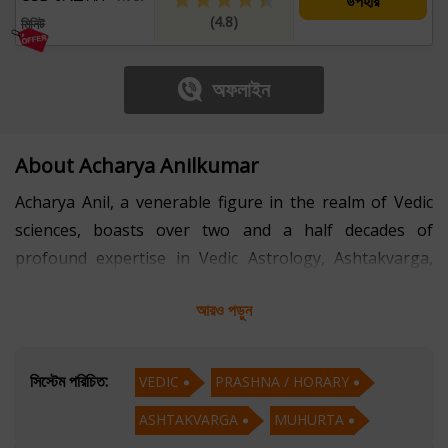
উপহার
(4.8)
মিনিট
অফলাইন
About Acharya Anilkumar
Acharya Anil, a venerable figure in the realm of Vedic
sciences, boasts over two and a half decades of
profound expertise in Vedic Astrology, Ashtakvarga,
Prashna (Horary), and Muhurta. With a deep
আরও পড়ুন
understanding of the cosmic rhythms, Acharya Anil has
mastered the intricacies of Vedic wisdom, guiding
countless individuals through the celestial map of their
সিস্টেম পরিচিত:
VEDIC
PRASHNA / HORARY
lives.
ASHTAKVARGA
MUHURTA