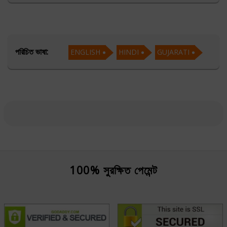
Specializing in Ashtakvarga, Anil unravels the nuanced
influences of planetary alignments, providing detailed
insights into life's unfolding chapters. As a seasoned
practitioner of Prashna and Muhurta, he skillfully
পরিচিত ভাষা:
ENGLISH
HINDI
GUJARATI
navigates the currents of time, offering timely
guidance.
Acharya Anil's enduring commitment to Vedic traditions
makes him a beacon of wisdom, enriching lives with his
transformative consultations and empowering seekers
to align with auspicious moments in their journey.
100% সুরক্ষিত পেমেন্ট
শিক্ষা
Jyotish Alankar from Bhaskara Bureau Of
Vedic Astrology,