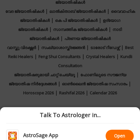
ജ്യോതിഷികൾ
|
|
വേദ ജ്യോതിഷികൾ
ലാൽകിതാബ്‌ ജ്യോതിഷികൾ
വൈവാഹിക
|
|
ജ്യോതിഷികൾ
കെ പി ജ്യോതിഷികൾ
ഉദ്യോഗ
|
|
ജ്യോതിഷികൾ
സാമ്പത്തിക ജ്യോതിഷികൾ
നാടി
|
ജ്യോതിഷികൾ
പ്രണയ ജ്യോതിഷികൾ
|
|
|
വാസ്തു വിദഗ്ദ്ധർ
സംഖ്യാശാസ്ത്രജ്ഞൻ
ടാരോട് റീഡേഴ്സ്
Best
|
|
|
Reiki Healers
Feng Shui Consultants
Crystal Healers
Kundli
Consultation
|
ജ്യോതിഷരുമായി ചാറ്റ് ചെയ്യൂ
ഫോണിലൂടെ സൗജന്യ
|
|
ജ്യോതിഷ നിർദ്ദേശങ്ങൾ
ഓൺലൈൻ ജ്യോതിഷ സംസാരം
|
|
Horoscope 2026
Rashifal 2026
Calendar 2026
Talk To Astrologer in...
|
|
|
പ്രതികരണം
ഞങ്ങളുമായി ബന്ധപ്പെടുക
ഞങ്ങളെ കുറിച്ച്
|
|
സ്വകാര്യ നയങ്ങൾ
വ്യവസ്ഥകളും നിബന്ധനങ്ങളും
AstroSage App
Open