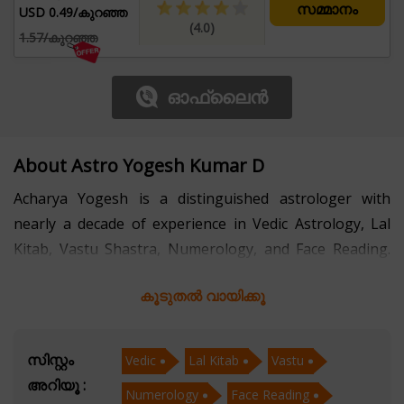
സമ്മാനം
USD 0.49/കുറഞ്ഞ
(4.0)
1.57/കുറഞ്ഞ
ഓഫ്‌ലൈൻ
About Astro Yogesh Kumar D
Acharya Yogesh is a distinguished astrologer with
nearly a decade of experience in Vedic Astrology, Lal
Kitab, Vastu Shastra, Numerology, and Face Reading.
His diverse expertise allows him to provide holistic
കൂടുതൽ വായിക്കൂ
guidance, blending traditional wisdom with practical
insights. Acharya Yogesh's deep understanding of
these ancient sciences enables him to offer
സിസ്റ്റം
Vedic
Lal Kitab
Vastu
comprehensive solutions that address various aspects
അറിയൂ :
Numerology
Face Reading
of life, from personal challenges to career and