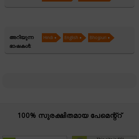
relationships.
In Vedic Astrology, Acharya Yogesh meticulously
analyzes planetary positions to provide accurate
അറിയുന്ന
Hindi
English
Bhojpuri
predictions and remedies. His proficiency in Lal Kitab
ഭാഷകൾ:
adds a unique dimension to his practice, offering simple
yet powerful solutions for complex issues. As a Vastu
expert, he helps individuals harmonize their living
spaces to attract positive energy and prosperity. His
knowledge of Numerology allows him to decode the
hidden influences of numbers on one's life, while his
Face Reading skills offer instant insights into a person’s
character and future prospects.
100% സുരക്ഷിതമായ പേമെന്റ്റ്
Acharya Yogesh is dedicated to guiding his clients with
compassion and clarity, helping them navigate life’s