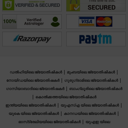
challenges with confidence and wisdom.
വിദ്യാഭ്യാസം
N/A
കേന്ദ്ര മേഖല
|
|
ഡൽഹിയിലെ ജ്യോതിഷികൾ
മുംബയിലെ ജ്യോതിഷികൾ
Vedic,Lal Kitab,Vastu,Face Reading
|
|
നോയിഡയിലെ ജ്യോതിഷകർ
ഗുരുഗ്രാമിലെ ജ്യോതിഷികൾ
|
ഗാസിയാബാദിലെ ജ്യോതിഷകർ
ബാംഗ്ലൂരിലെ ജ്യോതിഷികൾ
|
കൊൽക്കത്തയിലെ ജ്യോതിഷികൾ
|
|
ഇന്ത്യയിലെ ജ്യോതിഷികൾ
യുഎസ്എ യിലെ ജ്യോതിഷികൾ
|
|
യുകെ യിലെ ജ്യോതിഷികൾ
കാനഡയിലെ ജ്യോതിഷികൾ
|
ഓസ്‌ട്രേലിയയിലെ ജ്യോതിഷികൾ
യുഎഇ യിലെ