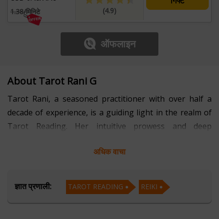
गिफ्ट
(4.9)
1.38/मिनिटे
ऑफलाइन
About Tarot Rani G
Tarot Rani, a seasoned practitioner with over half a
decade of experience, is a guiding light in the realm of
Tarot Reading. Her intuitive prowess and deep
connection with the cards create a transformative
अधिक वाचा
experience for those seeking insights.
With a passion for unraveling the mysteries of the
ज्ञात प्रणाली:
TAROT READING
REIKI
Tarot, Rani provides clarity and guidance on life's
journey. Her empathetic approach and proficiency in