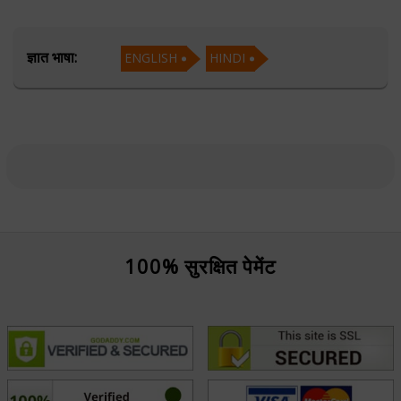
interpreting the symbolism of the cards make her a
trusted advisor.
ज्ञात भाषा:
ENGLISH
HINDI
Whether navigating challenges or embracing
opportunities, Tarot Rani offers a unique blend of
wisdom and divination to help individuals gain a deeper
understanding of their paths.
शिक्षण
.
100% सुरक्षित पेमेंट
फोकस एरिया
Tarot Reading, Reiki