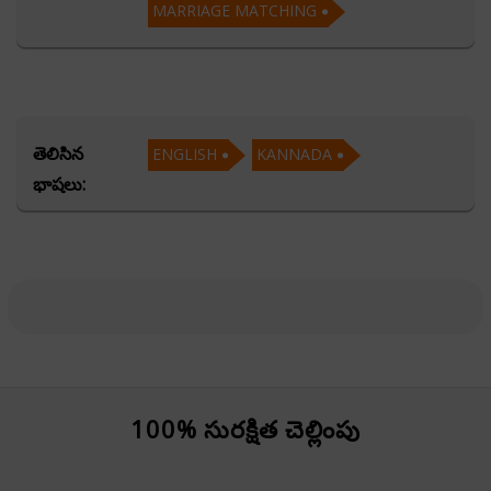
MARRIAGE MATCHING
KP system in astrology happens to be his primary area
of interest and expertise and he makes sure to give out
the best of all that kp astrology offers for the benefit
of mankind.
తెలిసిన
ENGLISH
KANNADA
భాషలు:
అందుబాటు సమయము
Morning - 10 AM to 1 PM
After Noon - 2.30 PM to 4.30 PM
Evening - 7.00 PM to 9.00 PM
విద్య
100% సురక్షిత చెల్లింపు
Basically am an Civil Engineer in Technical