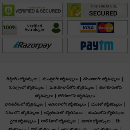
Education Board.
విజయాలు
Prediction has been done many for
dignitaries problems very accurately and
advised with very simple remedies to come
out with their problems.
|
|
|
డిల్లీలోని జ్యోతిష్కులు
ముంబైలోని జ్యోతిష్కులు
నోయిడాలోని జ్యోతిష్కులు
|
|
గురుగ్రాంలో జ్యోతిష్కులు
ఘజియాబాద్‌లోని జ్యోతిష్కులు
బెంగళూరులోని
|
జ్యోతిష్కులు
కోల్‌కతాలోని జ్యోతిష్కులు
|
|
|
భారతదేశంలో జ్యోతిష్కులు
అమెరికాలోని జ్యోతిష్కులు
యుకెలో జ్యోతిష్కులు
|
|
కెనడాలోని జ్యోతిష్కులు
ఆస్ట్రేలియాలో జ్యోతిష్కులు
యుఎఇలోని జ్యోతిష్కులు
|
|
|
వైదిక జ్యోతిష్కులు
లాల్ కితాబ్ జ్యోతిష్కులు
వివాహ జ్యోతిష్కులు
కేపీ
|
|
|
|
జ్యోతిష్కులు
కెరీర్ జ్యోతిష్కులు
ఆర్థిక జ్యోతిష్కుడు
నాడి జ్యోతిష్కులు