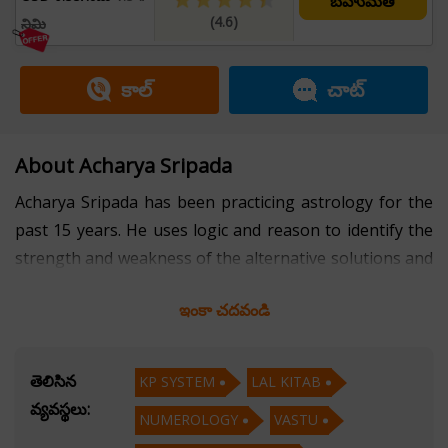
బహుమతి
(4.6)
నిమి
కాల్
చాట్
About Acharya Sripada
Acharya Sripada has been practicing astrology for the
past 15 years. He uses logic and reason to identify the
strength and weakness of the alternative solutions and
he comes up with proper conclusions and approaches
ఇంకా చదవండి
to reach the conclusions.
He has the ability to talk to others and convey the
తెలిసిన
KP SYSTEM
LAL KITAB
pieces of information properly in easy language and
వ్యవస్థలు:
NUMEROLOGY
VASTU
thus his consultations are very easy to understand.