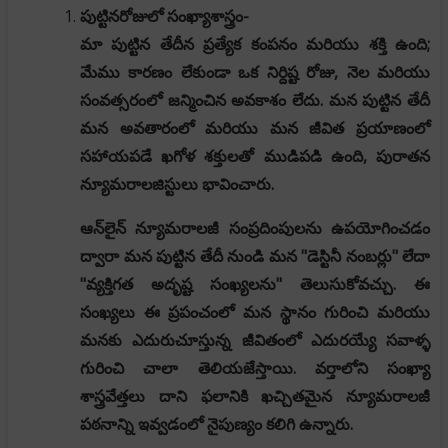
పుట్టినరోజులో సంఖ్యాశాస్త్రం-
మా పుట్టిన తేదీన ప్రత్యేక కంపనం మరియు శక్తి ఉంది;
మేము కారణం లేకుండా ఒక నిర్దిష్ట రోజు, నెల మరియు
సంవత్సరంలో జన్మించిన అవకాశం లేదు. మన పుట్టిన తేదీ
మన అవతారంలో మరియు మన జీవిత ప్రయాణంలో
సహాయపడే ఖగోళ శక్తులతో ముడిపడి ఉంది, పురాతన
న్యూమరాలజిస్టులు భావించారు.
ఆన్‌లైన్ న్యూమరాలజీ సంప్రదింపులను ఉపయోగించడం
ద్వారా మన పుట్టిన తేదీ నుండి మన "డెస్టినీ నంబర్లు" లేదా
"వ్యక్తిగత అదృష్ట సంఖ్యలను" తెలుసుకోవచ్చు. ఈ
సంఖ్యలు ఈ ప్రపంచంలో మన స్థానం గురించి మరియు
మనకు ఎదురుచూస్తున్న జీవితంలో ఎదురయ్యే సవాళ్ళ
గురించి చాలా తెలియజేస్తాయి. వర్తాలోని సంఖ్యా
శాస్త్రవేత్తలు దాని ఫలానికి ఖచ్చితమైన న్యూమరాలజీ
పఠనాన్ని ఇవ్వడంలో నైపుణ్యం కలిగి ఉన్నారు.