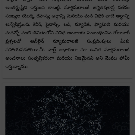
అంతర్దృష్టిని ఇస్తుంది కాబట్టి, న్యూమరాలజీ జ్యోతిషశాస్త్ర పఠనం
సంఖ్యల యొక్క రహస్య అర్ధాన్ని మరియు మన విధికి వాటి అర్థాన్ని
అన్వేషిస్తుంది. కెరీర్, ఫైనాన్స్, లవ్, మ్యారేజ్, ఫ్యామిలీ మరియు
మరెన్నో వంటి జీవితంలోని వివిధ అంశాలకు సంబంధించిన రోజువారీ
ప్రశ్నలతో ఆన్‌లైన్ న్యూమరాలజీ సంప్రదింపులు మీకు
సహాయపడతాయి.మీ చార్ట్ ఆధారంగా మా ఉచిత న్యూమరాలజీ
అంచనాలు సంతృప్తికరంగా మరియు నిజమైనవి అని మేము హామీ
ఇస్తున్నాము.