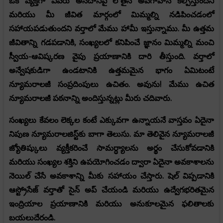
ఒక వ్యక్తిగా ఎవరు అనేదానిపై లోతైన అవగాహన కల్పిస్తుందని
మరియు మీ జీవిత మార్గంలో మిమ్మల్ని నడిపించడంలో
సహాయపడుతుందని వర్తాలో మేము హామీ ఇస్తున్నాము. మీ ఉత్తమ
జీవితాన్ని గడపడానికి, సంఖ్యలలో కనిపించే జ్ఞానం మిమ్మల్ని మంచి
స్వీయ-ఆవిష్కరణ వైపు ప్రయాణానికి దారి తీస్తుంది. వర్తాలో
అన్వేషకుడిగా ఉండటానికి ఉత్తమమైన భాగం ఏమిటంటే
న్యూమరాలజీ సంప్రదింపులు ఉచితం. అవును! మేము ఉచిత
న్యూమరాలజీ పఠనాన్ని అందిస్తున్నట్లు మీరు చదివారు.
సంఖ్యలు కేవలం లెక్కల కంటే ఎక్కువగా ఉన్నాయనే వాస్తవం ఏదైనా
నిపుణ న్యూమరాలజిస్ట్‌కు బాగా తెలుసు. మా తెలివైన న్యూమరాలజీ
జ్యోతిష్కులు వ్యక్తీకరించే సామర్ధ్యాలను అర్థం చేసుకోవడానికి
మరియు సంఖ్యల శక్తిని ఉపయోగించడం ద్వారా ఏదైనా అవకాశాలను
నెయిల్ చేసే అవకాశాన్ని మీకు సహాయం చేస్తారు. షెల్ విప్పడానికి
ఆస్ట్రోసేజ్ వర్తాతో సైన్ అప్ చేయండి మరియు ఉద్వేగభరితమైన
ఇంద్రియాల ప్రయాణానికి మరియు అనుకూలమైన ఫలితాలకు
బయలుదేరండి.