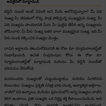
ఆన్‌లైన్‌లో మాట్లాడండి
డెస్టినీ నంబర్ అంటే ఏమిటి అని మీరు ఆలోచిస్తున్నారా? మీ విధి
సంఖ్య మీ జీవితంలో గొప్ప పాత్ర పోషిస్తున్న ముఖ్యమైన సంఖ్య. మీ
విధి సంఖ్యను పొందడానికి మీరు మీ పుట్టిన తేదీన అన్ని సంఖ్యలను
జోడించాలి. మీ పేరు సంఖ్య ఇతర చాలా ముఖ్యమైన సంఖ్య, ఇది మీ
పేరు నుండి లెక్కించిన సంఖ్యల మొత్తం.
దాచిన అర్థాలను తెలుసుకోవడానికి ఈ రోజు మా న్యూమరాలజిస్ట్‌తో
సంభాషించండి. ఉచిత సంప్రదింపుల కోసం ఈ రోజు మా
న్యూమరాలజిస్ట్‌తో మాట్లాడండి మరియు మీ డెస్టినీ నంబర్‌తో
పరిచయం చేసుకోండి.
మనమందరం సంఖ్యలతో చుట్టుముట్టాము, మరియు మిగిలినవి
కలయికలు. సంఖ్యలు ప్రకృతి పవిత్ర భాష యొక్క ఆధ్యాత్మిక అక్షరాలు.
వాటిలో పది ఉన్నాయి, మరియు ప్రపంచంలోని అన్ని సంఖ్యలు వాటిని
కలిగి ఉంటాయి. ప్రతి సంఖ్యకు ఒక నిర్దిష్ట శక్తి కేటాయించబడింది, అది
జీవితం యొక్క గొప్ప అర్ధానికి అంతర్దృష్టిని అందిస్తుంది.