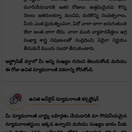
మూసివేయడానికి ఇతర రోజులు ఉత్తమమైనవి. కొన్ని
నెలలు ఇతరులకన్నా మంచివి, మరికొన్ని సంవత్సరాలు,
మీరు ఎంత ప్రయత్నించినా, ఏదో చాలా బాగా జరుగుతుంది
లేదా అంత బాగా లేదు. చాలా మంది వ్యాపారవేత్తలు అగ్ర
సంఖ్యా శాస్త్ర నిపుణులతో సంప్రదించి, ఏదైనా నిర్ణయం
తీసుకునే ముందు సలహా తీసుకుంటారు.
ఆస్ట్రోసేజ్ వర్తాలో మీ అన్ని సంఖ్యల గురించి తెలుసుకోండి మరియు
ఈ రోజు ఉచిత న్యూమరాలజీ పఠనాన్ని కోరుకోండి.
ఉచిత ఆన్‌లైన్ న్యూమరాలజీ కన్సల్టేషన్
మీ న్యూమరాలజీ చార్ట్ను బహిర్గతం చేయడానికి మా గౌరవనీయమైన
న్యూమరాలజిస్టులు ఇక్కడ ఉన్నారని మరియు సంఖ్యల భావం మీకు