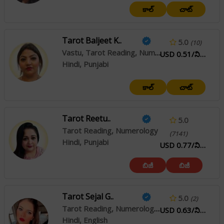
కాల్
చాట్
Tarot Baljeet K..
5.0
(10)
Vastu, Tarot Reading, Numerology
USD 0.51/నిమి
Hindi, Punjabi
కాల్
చాట్
Tarot Reetu..
5.0
Tarot Reading, Numerology
(7141)
Hindi, Punjabi
USD 0.77/నిమి
బిజీ
బిజీ
Tarot Sejal G..
5.0
(2)
Tarot Reading, Numerology, Psychic Reading
USD 0.63/నిమి
Hindi, English