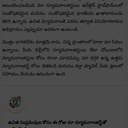
అలంకరించబడింది. మా న్యూమరాలజిస్టులు ఆన్‌లైన్ ప్లాట్‌ఫామ్‌లలో
సంతోషకరమైన మరియు సంతోషకరమైన భారతీయ ఖాతాదారులను
కలిగి ఉన్నారు. ఉచిత న్యూమరాలజీ పఠనం తర్వాత వినియోగదారుల
అభిప్రాయం ఎల్లప్పుడూ అధికంగా ఉంటుంది.
మొత్తం భారతదేశం మాత్రమే కాదు, చిన్న ప్రాంతాలలో కూడా మా సేవలు
ఉన్నాయి. మీరు డిల్లీలోని న్యూమరాలజిస్టులు లేదా నోయిడాలోని
న్యూమరాలజిస్టుల కోసం కూడా చూడవచ్చు. మా దగ్గర ఉన్న ఉత్తమ
న్యూమరాలజిస్ట్ కోసం వెతకండి మరియు వర్తా ప్యానెల్ మీకు క్షణంలో
సహాయం చేయడం ఆనందంగా ఉంది.
ఉచిత సంప్రదింపుల కోసం ఈ రోజు మా న్యూమరాలజిస్ట్‌తో