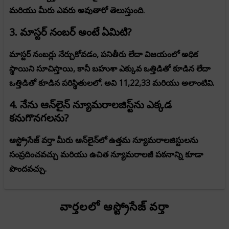
మరియు మీరు ఎవరు అవుతారో తెలుస్తుంది.
3. మాస్టర్ నంబర్ అంటే ఏమిటి?
మాస్టర్ నంబర్లు నేర్చుకోవడం, పనితీరు లేదా విజయంలో అధిక
స్థాయిని సూచిస్తాయి, కానీ బహుశా ఎక్కువ ఒత్తిడితో కూడిన లేదా
ఒత్తిడితో కూడిన పరిస్థితులలో. అవి 11,22,33 మరియు అలాంటివి.
4. నేను ఆన్‌లైన్ న్యూమరాలజిస్ట్‌ను ఎక్కడ
కనుగొనగలను?
ఆస్ట్రోసేజ్ వర్తా మీరు ఆన్‌లైన్‌లో ఉత్తమ న్యూమరాలజిస్టులను
సంప్రదించవచ్చు మరియు ఉచిత న్యూమరాలజీ పఠనాన్ని కూడా
పొందవచ్చు.
వార్తలలో ఆస్ట్రోసేజ్ వర్తా