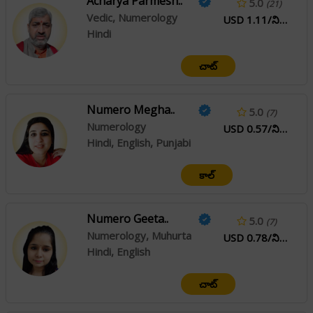
Acharya Parmesh..
5.0
(21)
Vedic, Numerology
USD 1.11/నిమి
Hindi
చాట్
Numero Megha..
5.0
(7)
Numerology
USD 0.57/నిమి
Hindi, English, Punjabi
కాల్
Numero Geeta..
5.0
(7)
Numerology, Muhurta
USD 0.78/నిమి
Hindi, English
చాట్