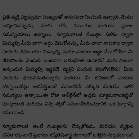
ప్రతి వ్యక్తి ఎల్లప్పుడూ సంఖ్యలతో అనుసంధానించబడి ఉన్నారు. మేము
జన్మించినప్పుడు, మాకు తేదీ, సమయం మరియు స్థలాల
సమన్వయాలు ఉన్నాయి. న్యూమరాలజీ సంఖ్యల పఠనం ద్వారా
మిమ్మల్ని మీరు బాగా అర్థం చేసుకోవచ్చు. మీరు చాలా నాటకాల ద్వారా
ఎందుకు జీవించారు? మిమ్మల్ని ఎవరూ ఎందుకు అర్థం చేసుకోలేరు? మీ
జీవితాంతం ఎందుకు ఒంటరిగా అనుభూతి చెందారు? మీరు నిజంగా
ఉన్నందున మిమ్మల్ని ఇష్టపడే వ్యక్తిని ఎందుకు కనుగొనలేరు? మీరు
ఎందుకు భయపడుతున్నారు మరియు మీ జీవితంలో ఎందుకు
కోల్పోయినట్లు అనిపిస్తుంది? మనందరికీ ఎక్కువ మరియు ఇతర
సమస్యలు ఉన్నాయి.ఈ రోజు ఆన్‌లైన్‌లో ఉత్తమ న్యూమరాలజిస్ట్‌తో
మాట్లాడండి మరియు విశ్వ శక్తితో సమకాలీకరించడానికి ఒక మార్గాన్ని
కనుగొనండి.
న్యూమరాలజీ అంటే సంఖ్యలను నేర్చుకోవడం మరియు వ్యక్తుల
జీవితాలపై వాటి ప్రభావం. జ్యోతిషశాస్త్ర రంగాలలో ఒకటైన న్యూమరాలజీ