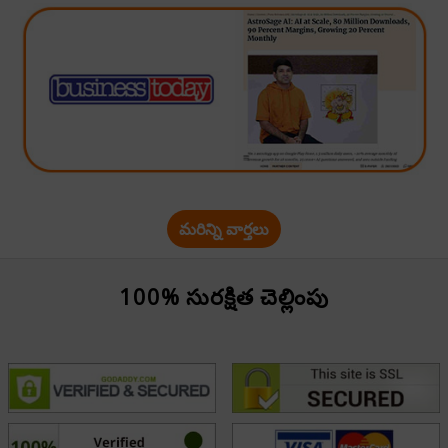
మరిన్ని వార్తలు
100% సురక్షిత చెల్లింపు