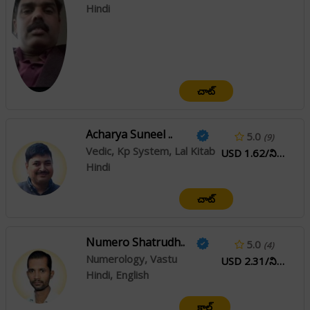
Hindi
చాట్
Acharya Suneel ..
5.0
(9)
Vedic, Kp System, Lal Kitab
USD 1.62/నిమి
Hindi
చాట్
Numero Shatrudh..
5.0
(4)
Numerology, Vastu
USD 2.31/నిమి
Hindi, English
కాల్