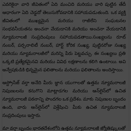
ఎవరికైనా వారి జీవితంలో ఏది మంచిది మరియు వారి పుట్టిన తేదీ
ఆధారంగా ఏది చెడ్డదో తెలుసుకోవడానికి సహాయపడుతుంది. ఒక వ్యక్తి
జీవితంలో ముఖ్యమైన మరియు రాజీలేని సంఘటనల
సంభవనీయతను అంచనా వేయడానికి మరియు అంచనా వేయడానికి
న్యూమరాలజీ సంప్రదింపులు సహాయపడతాయి.సంఖ్యలను రూట్
నంబర్, పర్సనాలిటీ నంబర్, హార్ట్ కోరిక సంఖ్య, పుట్టినరోజు సంఖ్య
మరియు న్యూమరాలజీలో మరిన్ని పేరు పెట్టవచ్చు. ఈ సంఖ్యలు ప్రతి
ఒక్కటి ప్రత్యేకమైనవి మరియు వివిధ లక్షణాలను కలిగి ఉంటాయి. అవి
అన్వేషకుడికి భిన్నమైన ఫలితాలను మరియు ఫలితాలను అందిస్తాయి.
ఆస్ట్రోసేజ్ వర్తా అనేది మీరు జ్ఞాన యుగాలతో ఉత్తమ న్యూమరాలజీ
నిపుణులను కనుగొని మాట్లాడగల మరియు ఆన్‌లైన్‌లో ఉచిత
న్యూమరాలజీ పఠనాన్ని పొందగల ఒక ప్రదేశం. మాకు నిపుణుల బృందం
ఉంది, వారు ఆన్‌లైన్‌లో విశ్లేషించి మీకు ఉచిత న్యూమరాలజీ
సంప్రదింపులు ఇస్తారు.
మా వర్తా బృందం భారతదేశంలోని ఉత్తమ న్యూమరాలజీ జ్యోతిష్కులతో