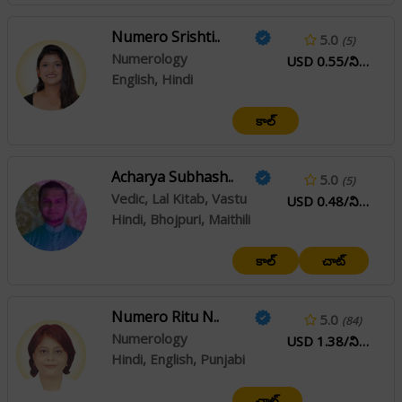
Numero Srishti..
5.0
(5)
Numerology
USD 0.55/నిమి
English, Hindi
కాల్
Acharya Subhash..
5.0
(5)
Vedic, Lal Kitab, Vastu
USD 0.48/నిమి
Hindi, Bhojpuri, Maithili
కాల్
చాట్
Numero Ritu N..
5.0
(84)
Numerology
USD 1.38/నిమి
Hindi, English, Punjabi
చాట్