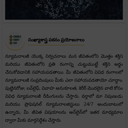
సంఖ్యాశాస్త్ర పఠనం ప్రయోజనాలు
న్యూమరాలజీ యొక్క నిర్వచనాలు మన జీవితంలోని మొత్తం శక్తిని
మరియు జీవితంలోని ప్రతి రంగాన్ని చుట్టుముట్టే శక్తిని అర్థం
చేసుకోవడానికి సహాయపడతాయి. మీ జీవితంలోని వివిధ రంగాలలో
న్యూమరాలజీ సంప్రదింపులు మీకు ఎలా సహాయపడతాయో చూద్దాం.
పుట్టినరోజు, లవ్‌లైఫ్, వివాహ అనుకూలత, కెరీర్ మొదలైన వాటి కోసం
వివిధ న్యూమరాలజీ రీడింగులను చేస్తారు. వర్తాలో మా నిపుణుడు
మరియు ప్రొఫెషనల్ న్యూమరాలజిస్టులు 24/7 అందుబాటులో
ఉన్నారు, మీ జీవిత విషయాలను ఆన్‌లైన్‌లో ఇతర మాధ్యమాల
ద్వారా మీకు మార్గనిర్దేశం చేస్తారు.