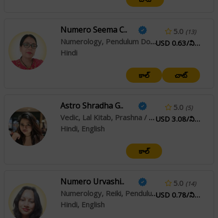
Numero Seema C..
5.0
(13)
Numerology, Pendulum Dowsing
USD 0.63/నిమి
Hindi
కాల్
చాట్
Astro Shradha G..
5.0
(5)
Vedic, Lal Kitab, Prashna / Horary
USD 3.08/నిమి
Hindi, English
కాల్
Numero Urvashi..
5.0
(14)
Numerology, Reiki, Pendulum Dowsing, Muhurta
USD 0.78/నిమి
Hindi, English