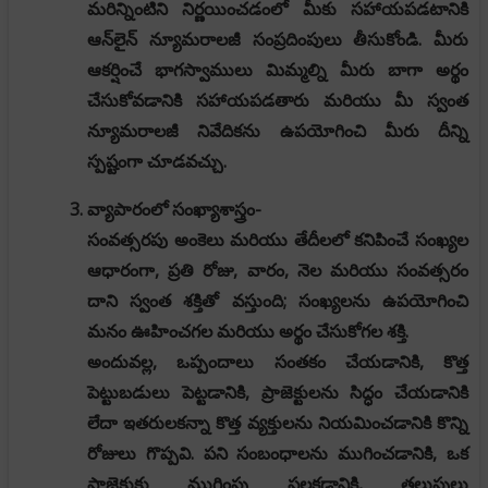
మరిన్నింటిని నిర్ణయించడంలో మీకు సహాయపడటానికి
ఆన్‌లైన్ న్యూమరాలజీ సంప్రదింపులు తీసుకోండి. మీరు
ఆకర్షించే భాగస్వాములు మిమ్మల్ని మీరు బాగా అర్థం
చేసుకోవడానికి సహాయపడతారు మరియు మీ స్వంత
న్యూమరాలజీ నివేదికను ఉపయోగించి మీరు దీన్ని
స్పష్టంగా చూడవచ్చు.
వ్యాపారంలో సంఖ్యాశాస్త్రం-
సంవత్సరపు అంకెలు మరియు తేదీలలో కనిపించే సంఖ్యల
ఆధారంగా, ప్రతి రోజు, వారం, నెల మరియు సంవత్సరం
దాని స్వంత శక్తితో వస్తుంది; సంఖ్యలను ఉపయోగించి
మనం ఊహించగల మరియు అర్థం చేసుకోగల శక్తి.
అందువల్ల, ఒప్పందాలు సంతకం చేయడానికి, కొత్త
పెట్టుబడులు పెట్టడానికి, ప్రాజెక్టులను సిద్ధం చేయడానికి
లేదా ఇతరులకన్నా కొత్త వ్యక్తులను నియమించడానికి కొన్ని
రోజులు గొప్పవి. పని సంబంధాలను ముగించడానికి, ఒక
ప్రాజెక్టుకు ముగింపు పలకడానికి, తలుపులు