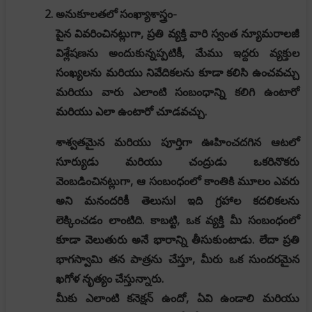
అనుకూలతలో సంఖ్యాశాస్త్రం-
పైన వివరించినట్లుగా, ప్రతి వ్యక్తి వారి స్వంత న్యూమరాలజీ
విశ్లేషణను అందుకున్నప్పటికీ, మేము ఇద్దరు వ్యక్తుల
సంఖ్యలను మరియు నివేదికలను కూడా కలిసి ఉంచవచ్చు
మరియు వారు ఎలాంటి సంబంధాన్ని కలిగి ఉంటారో
మరియు ఎలా ఉంటారో చూడవచ్చు.
శాశ్వతమైన మరియు పూర్తిగా ఊహించదగిన ఆటలో
సూర్యుడు మరియు చంద్రుడు ఒకరినొకరు
వెంబడించినట్లుగా, ఆ సంబంధంలో కాంతికి మూలం ఎవరు
అని మనందరికీ తెలుసు! ఇది గ్రహాల కదలికలను
లెక్కించడం లాంటిది. కాబట్టి, ఒక వ్యక్తి మీ సంబంధంలో
కూడా వెలుతురు అనే భారాన్ని తీసుకుంటాడు. లేదా ప్రతి
భాగస్వామి తన పాత్రను చేస్తూ, మీరు ఒక సుందరమైన
ఖగోళ నృత్యం చేస్తున్నారు.
మీకు ఎలాంటి కనెక్షన్ ఉందో, ఏవి ఉండాలి మరియు