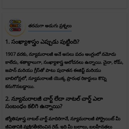
తరచుగా అడుగు ప్రశ్నలు
1. సంఖ్యాశాస్త్రం ఎప్పుడు పుట్టింది?
1907 వరకు, న్యూమరాలజీ అనే అసలు పదం ఆంగ్లంలో నమోదు
కాలేదు, శతాబ్దాలుగా, సంఖ్యాశాస్త్ర ఆలోచనలు ఉన్నాయి. చైనా, రోమ్,
జపాన్ మరియు గ్రీస్‌తో పాటు పురాతన ఈజిప్ట్ మరియు
బాబిలోన్లలో, న్యూమరాలజీ యొక్క ప్రారంభ రికార్డులు కొన్ని
కనుగొనబడ్డాయి.
2. న్యూమరాలజీ చార్ట్ లేదా నాటల్ చార్ట్ ఎలా
సంబంధం కలిగి ఉన్నాయి?
జ్యోతిషశాస్త్ర నాటల్ చార్ట్ మాదిరిగానే, న్యూమరాలజీ పోర్ట్రెయిట్ మీ
జీవితానికి వ్యక్తిగతీకరించిన గైడ్. ఇది మీ బలాలు, బలహీనతలు