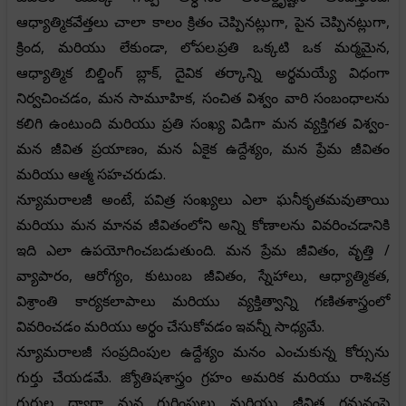
ఆధ్యాత్మికవేత్తలు చాలా కాలం క్రితం చెప్పినట్లుగా, పైన చెప్పినట్లుగా,
క్రింద, మరియు లేకుండా, లోపల.ప్రతి ఒక్కటి ఒక మర్మమైన,
ఆధ్యాత్మిక బిల్డింగ్ బ్లాక్, దైవిక తర్కాన్ని అర్థమయ్యే విధంగా
నిర్వచించడం, మన సామూహిక, సంచిత విశ్వం వారి సంబంధాలను
కలిగి ఉంటుంది మరియు ప్రతి సంఖ్య విడిగా మన వ్యక్తిగత విశ్వం-
మన జీవిత ప్రయాణం, మన ఏకైక ఉద్దేశ్యం, మన ప్రేమ జీవితం
మరియు ఆత్మ సహచరుడు.
న్యూమరాలజీ అంటే, పవిత్ర సంఖ్యలు ఎలా ఘనీకృతమవుతాయి
మరియు మన మానవ జీవితంలోని అన్ని కోణాలను వివరించడానికి
ఇది ఎలా ఉపయోగించబడుతుంది. మన ప్రేమ జీవితం, వృత్తి /
వ్యాపారం, ఆరోగ్యం, కుటుంబ జీవితం, స్నేహాలు, ఆధ్యాత్మికత,
విశ్రాంతి కార్యకలాపాలు మరియు వ్యక్తిత్వాన్ని గణితశాస్త్రంలో
వివరించడం మరియు అర్థం చేసుకోవడం ఇవన్నీ సాధ్యమే.
న్యూమరాలజీ సంప్రదింపుల ఉద్దేశ్యం మనం ఎంచుకున్న కోర్సును
గుర్తు చేయడమే. జ్యోతిషశాస్త్రం గ్రహం అమరిక మరియు రాశిచక్ర
గుర్తుల ద్వారా మన గుర్తింపులు మరియు జీవిత గమనంపై