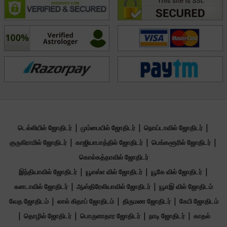
Acharyaa Sonniya be your guiding light on this mystical
journey—embrace the wisdom of the cosmos and
unlock the path to a harmonious and fulfilling life.
கல்வி
Master of Business Administration from
Punjab Technical University and
|
|
|
டெல்லியில் ஜோதிடர்
மும்பையில் ஜோதிடர்
நொய்டாவில் ஜோதிடர்
|
|
|
குருகிராமில் ஜோதிடர்
காஜியாபாத்தில் ஜோதிடர்
பெங்களூரில் ஜோதிடர்
கவனம் செலுத்தும் பகுதி
கொல்கத்தாவில் ஜோதிடர்
|
|
|
இந்தியாவில் ஜோதிடர்
யூஎஸ்எ வில் ஜோதிடர்
யூகே வில் ஜோதிடர்
Vedic,Western,Reiki,Crystal Healing,Angel
|
|
கனடாவில் ஜோதிடர்
ஆஸ்திரேலியாவில் ஜோதிடர்
யூஎஇ வில் ஜோதிடம்
Reading,Pendulum Dowsing
|
|
|
வேத ஜோதிடம்
லால் கிதாப் ஜோதிடம்
திருமண ஜோதிடர்
கேபி ஜோதிடம்
|
|
|
|
தொழில் ஜோதிடர்
பொருளாதார ஜோதிடர்
நாடி ஜோதிடர்
காதல்