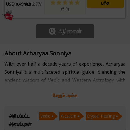
பரிசு
USD 0.49/நிமி
2.77/
(5.0)
நிமி
ஆப்லைன்
About Acharyaa Sonniya
With over half a decade years of experience, Acharyaa
Sonniya is a multifaceted spiritual guide, blending the
ancient wisdom of Vedic and Western Astrology with
powerful healing modalities like Reiki, Crystal Healing,
மேலும் படிக்க
Angel Reading, and Pendulum Dowsing. Her deep
insight into the celestial and energetic realms allows
her to provide profound guidance, helping individuals
அறியப்பட்ட
Vedic
Western
Crystal Healing
align with their true purpose and overcome life’s
அமைப்புகள்:
obstacles.