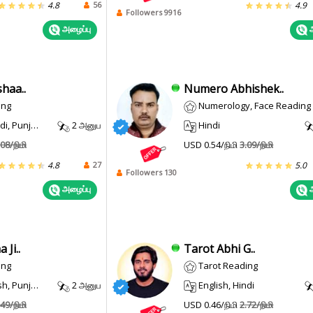
56
4.8
4.9
Followers 9916
அழைப்பு
அ
haa..
Numero Abhishek..
ing
Numerology, Face Reading
, Punjabi
2 அனுப
Hindi
.08/நிமி
USD 0.54/நிமி
3.09/நிமி
27
4.8
5.0
Followers 130
அழைப்பு
அ
Ji..
Tarot Abhi G..
ing
Tarot Reading
, Punjabi
2 அனுப
English, Hindi
.49/நிமி
USD 0.46/நிமி
2.72/நிமி