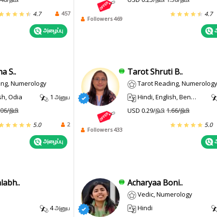
457
4.7
4.7
Followers 469
அழைப்பு
அ
a S..
Tarot Shruti B..
ing, Numerology
Tarot Reading, Numerolog
sh, Odia
1 அனுப
Hindi, English, Bengali
.06/நிமி
USD 0.29/நிமி
1.66/நிமி
2
5.0
5.0
Followers 433
அழைப்பு
அ
labh..
Acharyaa Boni..
Vedic, Numerology
4 அனுப
Hindi