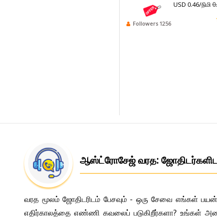
USD 0.46/நிமி
0
Followers 1256
ஆஸ்ட்ரோசேஜ் வரத: ஜோதிடர்களி
வரத மூலம் ஜோதிடரிடம் பேசவும் - ஒரு சேவை எங்கள் பயன்
எதிர்காலத்தை எண்ணி கவலைப் படுகிறீர்களா? உங்கள் அணைத