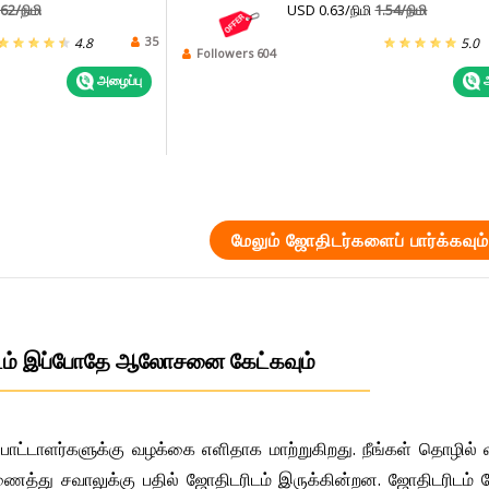
.62/நிமி
USD 0.63/நிமி
1.54/நிமி
35
4.8
5.0
Followers 604
அழைப்பு
அ
மேலும் ஜோதிடர்களைப் பார்க்கவும
டம் இப்போதே ஆலோசனை கேட்கவும்
பாட்டாளர்களுக்கு வழக்கை எளிதாக மாற்றுகிறது. நீங்கள் தொழில் 
்து சவாலுக்கு பதில் ஜோதிடரிடம் இருக்கின்றன. ஜோதிடரிடம் நே