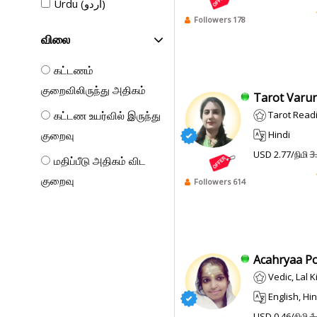
Urdu (اردو)
Followers 178
விலை
கட்டணம்
குறைவிலிருந்து அதிகம்
Tarot Varun
Tarot Read
கட்டண உயர்வில் இருந்து
Hindi
குறைவு
USD 2.77/நிமி
3
மதிப்பீடு அதிகம் விட
குறைவு
Followers 614
Acahryaa Poo
Vedic, Lal 
English, Hin
USD 0.46/நிமி
1