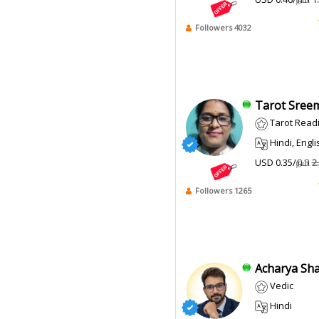
Followers 4032
Tarot Sreem
Tarot Read
Hindi, Engli
USD 0.35/நிமி
2
Followers 1265
Acharya Sha
Vedic
Hindi