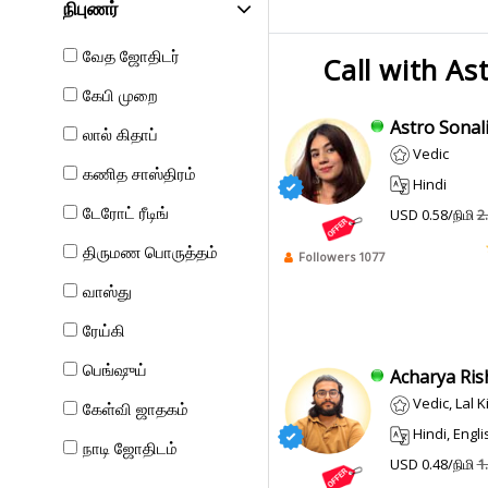
நிபுணர்
வேத ஜோதிடர்
Call with As
கேபி முறை
Astro Sonali
லால் கிதாப்
Vedic
கணித சாஸ்திரம்
Hindi
டேரோட் ரீடிங்
USD 0.58/நிமி
2
திருமண பொருத்தம்
Followers 1077
வாஸ்து
ரேய்கி
பெங்ஷுய்
Acharya Rish
Vedic, Lal K
கேள்வி ஜாதகம்
Hindi, Engli
நாடி ஜோதிடம்
USD 0.48/நிமி
1