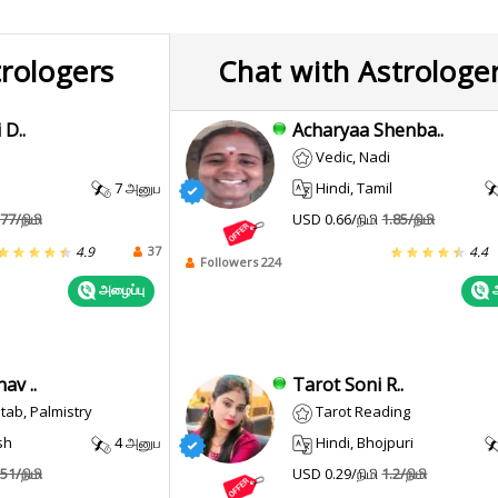
trologers
Chat with Astrologe
 D..
Acharyaa Shenba..
Vedic, Nadi
7 அனுப
Hindi, Tamil
.77/நிமி
USD 0.66/நிமி
1.85/நிமி
37
4.9
4.4
Followers 224
அழைப்பு
அ
av ..
Tarot Soni R..
itab, Palmistry
Tarot Reading
sh
4 அனுப
Hindi, Bhojpuri
.51/நிமி
USD 0.29/நிமி
1.2/நிமி