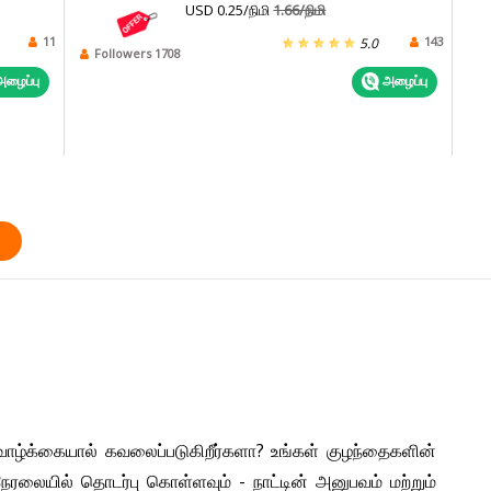
USD 0.25/நிமி
1.66/நிமி
11
143
5.0
Followers 1708
ழைப்பு
அழைப்பு
்
வாழ்க்கையால் கவலைப்படுகிறீர்களா? உங்கள் குழந்தைகளின்
ரலையில் தொடர்பு கொள்ளவும் - நாட்டின் அனுபவம் மற்றும்