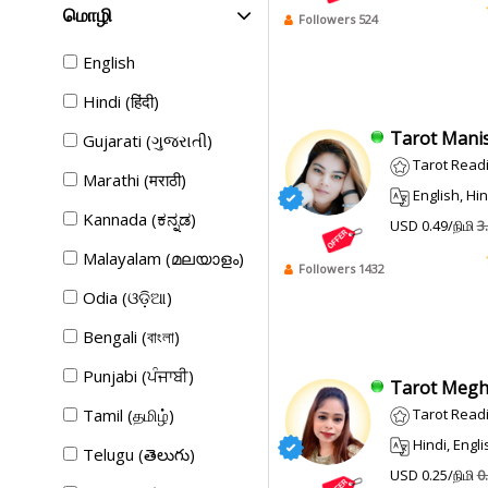
மொழி
Followers 524
English
Hindi (हिंदी)
Tarot Manis
Gujarati (ગુજરાતી)
Tarot Read
Marathi (मराठी)
English, Hindi
Kannada (ಕನ್ನಡ)
USD 0.49/நிமி
3
Malayalam (മലയാളം)
Followers 1432
Odia (ଓଡ଼ିଆ)
Bengali (বাংলা)
Punjabi (ਪੰਜਾਬੀ)
Tarot Megha 
Tamil (தமிழ்)
Tarot Read
Hindi, English
Telugu (తెలుగు)
USD 0.25/நிமி
0