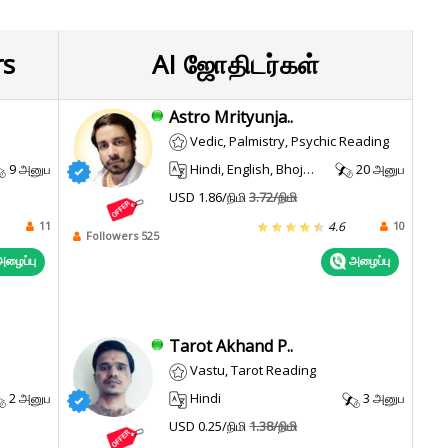
rs
AI ஜோதிடர்கள்
Astro Mrityunja..
Vedic, Palmistry, Psychic Reading
9 அனுப
Hindi, English, Bhojpuri
20 அனுப
USD 1.86/நிமி
3.72/நிமி
11
10
4.6
Followers 525
ழைப்பு
அழைப்பு
Tarot Akhand P..
Vastu, Tarot Reading
2 அனுப
Hindi
3 அனுப
USD 0.25/நிமி
1.38/நிமி