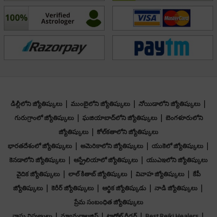
|
|
|
డిల్లీలోని జ్యోతిష్కులు
ముంబైలోని జ్యోతిష్కులు
నోయిడాలోని జ్యోతిష్కులు
|
|
గురుగ్రాంలో జ్యోతిష్కులు
ఘజియాబాద్‌లోని జ్యోతిష్కులు
బెంగళూరులోని
|
జ్యోతిష్కులు
కోల్‌కతాలోని జ్యోతిష్కులు
|
|
|
భారతదేశంలో జ్యోతిష్కులు
అమెరికాలోని జ్యోతిష్కులు
యుకెలో జ్యోతిష్కులు
|
|
కెనడాలోని జ్యోతిష్కులు
ఆస్ట్రేలియాలో జ్యోతిష్కులు
యుఎఇలోని జ్యోతిష్కులు
|
|
|
వైదిక జ్యోతిష్కులు
లాల్ కితాబ్ జ్యోతిష్కులు
వివాహ జ్యోతిష్కులు
కేపీ
|
|
|
|
జ్యోతిష్కులు
కెరీర్ జ్యోతిష్కులు
ఆర్థిక జ్యోతిష్కుడు
నాడి జ్యోతిష్కులు
ప్రేమ సంబంధిత జ్యోతిష్కులు
|
|
|
|
వాస్తు నిపుణులు
న్యూమరాలజిస్ట్
టారోట్ రీడర్
Best Reiki Healers