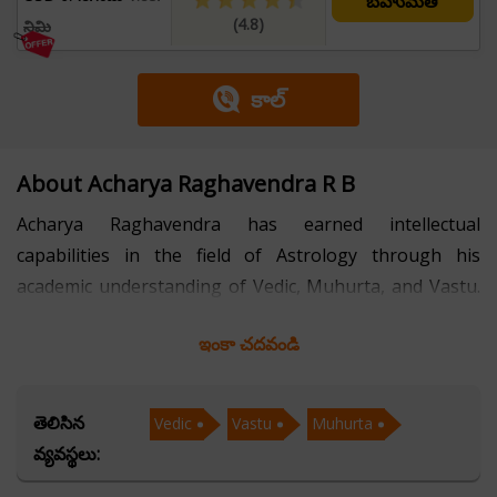
బహుమతి
(4.8)
నిమి
కాల్
About Acharya Raghavendra R B
Acharya Raghavendra has earned intellectual
capabilities in the field of Astrology through his
academic understanding of Vedic, Muhurta, and Vastu.
He has devoted over a decade to studying the most
ఇంకా చదవండి
potent branches of Astrology. He handles all of his
clients with the utmost honesty and respect. Acharya
Raghavendra consistently presents a clear image to his
తెలిసిన
Vedic
Vastu
Muhurta
clients and never hesitates to bring up the most
వ్యవస్థలు:
important issues in their lives. He provides excellent