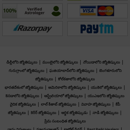
lives.
విద్య
Bachelor Of Arts from VBS University
ఫోకస్ ఏరియా
|
|
|
డిల్లీలోని జ్యోతిష్కులు
ముంబైలోని జ్యోతిష్కులు
నోయిడాలోని జ్యోతిష్కులు
|
|
Tarot Reading
గురుగ్రాంలో జ్యోతిష్కులు
ఘజియాబాద్‌లోని జ్యోతిష్కులు
బెంగళూరులోని
|
జ్యోతిష్కులు
కోల్‌కతాలోని జ్యోతిష్కులు
|
|
|
భారతదేశంలో జ్యోతిష్కులు
అమెరికాలోని జ్యోతిష్కులు
యుకెలో జ్యోతిష్కులు
Bనేపథ్యము
|
|
కెనడాలోని జ్యోతిష్కులు
ఆస్ట్రేలియాలో జ్యోతిష్కులు
యుఎఇలోని జ్యోతిష్కులు
|
|
|
వైదిక జ్యోతిష్కులు
లాల్ కితాబ్ జ్యోతిష్కులు
వివాహ జ్యోతిష్కులు
కేపీ
Certified Tarot Reader from Astro Genius
|
|
|
|
జ్యోతిష్కులు
కెరీర్ జ్యోతిష్కులు
ఆర్థిక జ్యోతిష్కుడు
నాడి జ్యోతిష్కులు
ప్రేమ సంబంధిత జ్యోతిష్కులు
|
|
|
|
వాస్తు నిపుణులు
న్యూమరాలజిస్ట్
టారోట్ రీడర్
Best Reiki Healers