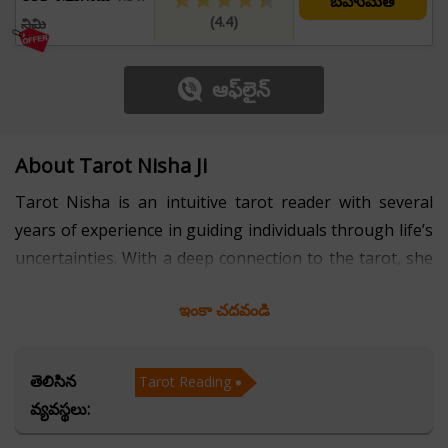
బహుమతి
(4.4)
నిమి
ఆఫ్‌లైన్
About Tarot Nisha Ji
Tarot Nisha is an intuitive tarot reader with several
years of experience in guiding individuals through life’s
uncertainties. With a deep connection to the tarot, she
provides insightful readings that help people gain
ఇంకా చదవండి
clarity in various aspects of life, including relationships,
career, and personal growth. Her approach is rooted in
understanding, empathy, and a genuine desire to assist
తెలిసిన
Tarot Reading
those seeking direction.
వ్యవస్థలు: