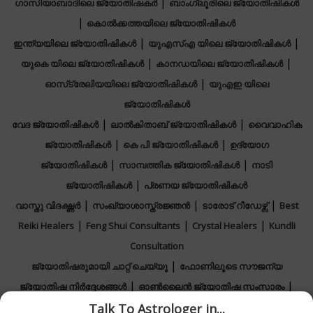
|
ഗാസിയാബാദിലെ ജ്യോതിഷകർ
ബാംഗ്ലൂരിലെ ജ്യോതിഷികൾ
|
കൊൽക്കത്തയിലെ ജ്യോതിഷികൾ
|
|
ഇന്ത്യയിലെ ജ്യോതിഷികൾ
യുഎസ്എ യിലെ ജ്യോതിഷികൾ
|
|
യുകെ യിലെ ജ്യോതിഷികൾ
കാനഡയിലെ ജ്യോതിഷികൾ
|
ഓസ്‌ട്രേലിയയിലെ ജ്യോതിഷികൾ
യുഎഇ യിലെ
ജ്യോതിഷികൾ
|
|
വേദ ജ്യോതിഷികൾ
ലാൽകിതാബ്‌ ജ്യോതിഷികൾ
വൈവാഹിക
|
|
ജ്യോതിഷികൾ
കെ പി ജ്യോതിഷികൾ
ഉദ്യോഗ
|
|
ജ്യോതിഷികൾ
സാമ്പത്തിക ജ്യോതിഷികൾ
നാടി
|
ജ്യോതിഷികൾ
പ്രണയ ജ്യോതിഷികൾ
|
|
|
വാസ്തു വിദഗ്ദ്ധർ
സംഖ്യാശാസ്ത്രജ്ഞൻ
ടാരോട് റീഡേഴ്സ്
Best
|
|
|
Reiki Healers
Feng Shui Consultants
Crystal Healers
Kundli
Consultation
|
ജ്യോതിഷരുമായി ചാറ്റ് ചെയ്യൂ
ഫോണിലൂടെ സൗജന്യ
|
|
ജ്യോതിഷ നിർദ്ദേശങ്ങൾ
ഓൺലൈൻ ജ്യോതിഷ സംസാരം
|
|
Talk To Astrologer in...
Horoscope 2026
Rashifal 2026
Calendar 2026