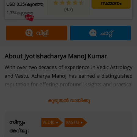
സമ്മാനം
USD 0.35/കുറഞ്ഞ
(4.7)
1.75/കുറഞ്ഞ
വിളി
ചാറ്റ്
About Jyotishacharya Manoj Kumar
With over two decades of experience in Vedic Astrology
and Vastu, Acharya Manoj has earned a distinguished
reputation for offering profound insights and practical
solutions to life’s challenges. His mastery of Vedic
കൂടുതൽ വായിക്കൂ
Astrology enables him to provide accurate predictions
and personalized guidance on a wide range of
concerns, including career, relationships, health, and
സിസ്റ്റം
VEDIC
VASTU
spiritual growth.
അറിയൂ :