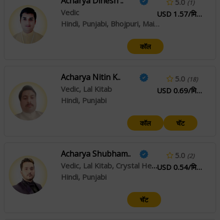
Acharya Dinesh ..
5.0
(1)
Vedic
USD 1.57/मिनिटे
Hindi, Punjabi, Bhojpuri, Maithili
कॉल
Acharya Nitin K..
5.0
(18)
Vedic, Lal Kitab
USD 0.69/मिनिटे
Hindi, Punjabi
कॉल
चॅट
Acharya Shubham..
5.0
(2)
Vedic, Lal Kitab, Crystal Healing
USD 0.54/मिनिटे
Hindi, Punjabi
चॅट