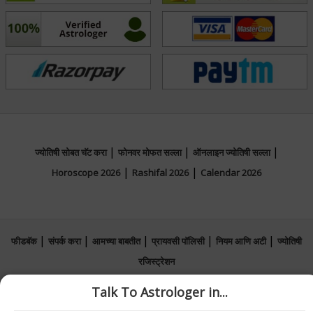
|
|
|
ज्योतिषी सोबत चॅट करा
फोनवर मोफत सल्ला
ऑनलाइन ज्योतिषी सल्ला
|
|
Horoscope 2026
Rashifal 2026
Calendar 2026
|
|
|
|
|
फीडबॅक
संपर्क करा
आमच्या बाबतीत
प्रायवसी पॉलिसी
नियम आणि अटी
ज्योतिषी
रजिस्ट्रेशन
Talk To Astrologer in...
© All copyrights reserved 2026
AstroSage.com