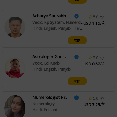
Acharya Saurabh..
5.0
(6)
Vedic, Kp System, Numerology
USD 1.15/मिनिटे
Hindi, English, Punjabi, Haryanvi
कॉल
Astrologer Gaur..
5.0
(1)
Vedic, Lal Kitab
USD 0.62/मिनिटे
Hindi, English, Punjabi
कॉल
Numerologist Pr..
5.0
(8)
Numerology
USD 3.29/मिनिटे
Hindi, Punjabi