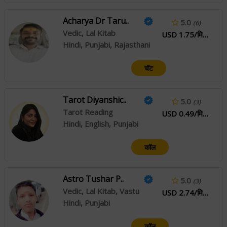
Acharya Dr Taru..
5.0
(6)
Vedic, Lal Kitab
USD 1.75/मिनिटे
Hindi, Punjabi, Rajasthani
चॅट
Tarot Diyanshic..
5.0
(3)
Tarot Reading
USD 0.49/मिनिटे
Hindi, English, Punjabi
कॉल
Astro Tushar P..
5.0
(3)
Vedic, Lal Kitab, Vastu
USD 2.74/मिनिटे
Hindi, Punjabi
कॉल