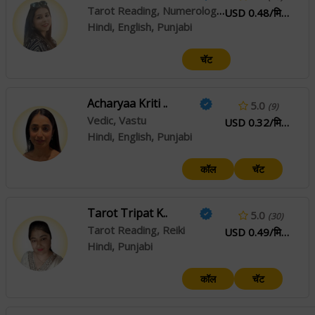
Tarot Reading, Numerology, Crystal Healing, Angel Reading
USD 0.48/मिनिटे
Hindi, English, Punjabi
चॅट
Acharyaa Kriti ..
5.0
(9)
Vedic, Vastu
USD 0.32/मिनिटे
Hindi, English, Punjabi
कॉल
चॅट
Tarot Tripat K..
5.0
(30)
Tarot Reading, Reiki
USD 0.49/मिनिटे
Hindi, Punjabi
कॉल
चॅट