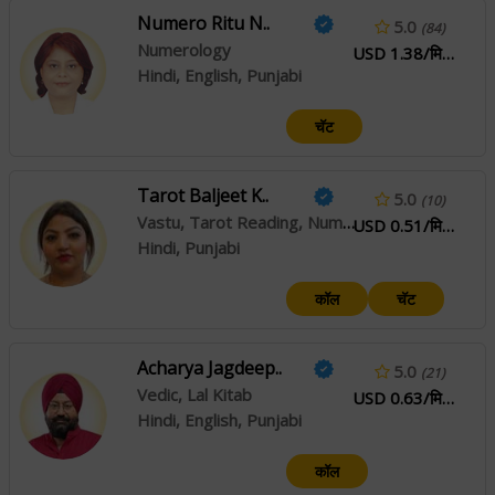
Numero Ritu N..
5.0
(84)
Numerology
USD 1.38/मिनिटे
Hindi, English, Punjabi
चॅट
Tarot Baljeet K..
5.0
(10)
Vastu, Tarot Reading, Numerology
USD 0.51/मिनिटे
Hindi, Punjabi
कॉल
चॅट
Acharya Jagdeep..
5.0
(21)
Vedic, Lal Kitab
USD 0.63/मिनिटे
Hindi, English, Punjabi
कॉल