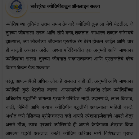
सर्वश्रेष्ठ ज्योतिषींकडून ऑनलाइन सल्ला
ज्योतिषाच्या दुनियेत उत्तम समज ठेवणारे ज्योतिषी तुम्हाला येथे भेटतील, जे
तुमच्या जीवनाला सरळ आणि सोपे बनवू शकतात. साधारण शब्दात सांगायचे
झाल्यास, ज्या लोकांच्या जीवनात प्रत्येक रंग बेरंग होऊन जाईल आणि चार
ही बाजूंनी अंधकार असेल. अश्या परिस्थितीत एक अनुभवी आणि जाणकार
ज्योतिषांचा सल्ला तुमच्या जीवनात सकारात्मकता आणि प्रसन्नतेचे बरेच
किरण घेऊन येऊ शकतात.
परंतु, आपल्यापैकी अधिक लोक हे समजत नाही की, अनुभवी आणि जाणकार
ज्योतिषी कुठे भेटतील कारण, आपल्यापैकी अधिकांश लोक ज्योतिषींच्या
अधिकांश पद्धतींनी चांगल्या प्रकारे परिचित नाही. उदारणार्थ, लाल किताब,
नाडी, जैमिनी आणि बऱ्याच ज्योतिषीय पद्धतींची आपल्याला माहिती नसते.
अर्थात जसे मेडिकल प्रोफेशनल्स कडे आपले स्पेशलाइजेशनचे आपले क्षेत्र
असते ठीक, त्याच प्रकारे ज्योतिषांचे ही आपले वेगवेगळ्या क्षेत्रात किंवा
आपल्या पद्धती असतात. काही ज्योतिष करिअर मध्ये विशेषज्ञता प्राप्त