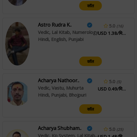
कॉल
Astro Rudra K..
5.0
(16)
Vedic, Lal Kitab, Numerology
USD 1.38/मिनिटे
Hindi, English, Punjabi
कॉल
Acharya Nathoor..
5.0
(5)
Vedic, Vastu, Muhurta
USD 0.49/मिनिटे
Hindi, Punjabi, Bhojpuri
कॉल
Acharya Shubham..
5.0
(25)
Vedic, Kp System, Lal Kitab, Vastu, Tarot Reading
USD 1.48/मिनिटे