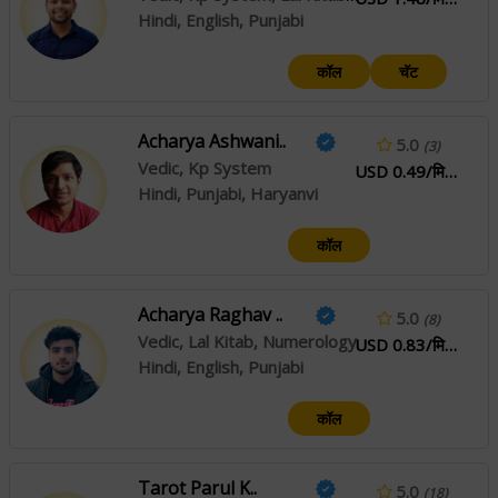
Hindi, English, Punjabi
कॉल
चॅट
Acharya Ashwani..
5.0
(3)
Vedic, Kp System
USD 0.49/मिनिटे
Hindi, Punjabi, Haryanvi
कॉल
Acharya Raghav ..
5.0
(8)
Vedic, Lal Kitab, Numerology
USD 0.83/मिनिटे
Hindi, English, Punjabi
कॉल
Tarot Parul K..
5.0
(18)