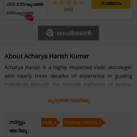
സമ്മാനം
USD 0.95/കുറഞ്ഞ
(4.5)
3.85/കുറഞ്ഞ
ഓഫ്‌ലൈൻ
About Acharya Harish Kumar
Acharya Harish is a highly respected Vedic astrologer
with nearly three decades of experience in guiding
individuals through the intricate pathways of destiny.
His deep knowledge of Vedic astrology and
കൂടുതൽ വായിക്കൂ
Prashna/Horary astrology has helped countless
seekers find clarity and solutions to their life's
challenges.
സിസ്റ്റം
Vedic
Prashna / Horary
അറിയൂ :
With years of dedicated practice, Acharya Harish has