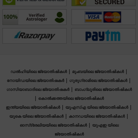
Acharya Harish continues to guide people with his vast
experience and deep astrological knowledge, helping
them navigate life’s uncertainties with confidence.
കേന്ദ്ര മേഖല
Vedic,Prashna / Horary
|
|
ഡൽഹിയിലെ ജ്യോതിഷികൾ
മുംബയിലെ ജ്യോതിഷികൾ
|
|
നോയിഡയിലെ ജ്യോതിഷകർ
ഗുരുഗ്രാമിലെ ജ്യോതിഷികൾ
|
ഗാസിയാബാദിലെ ജ്യോതിഷകർ
ബാംഗ്ലൂരിലെ ജ്യോതിഷികൾ
|
കൊൽക്കത്തയിലെ ജ്യോതിഷികൾ
|
|
ഇന്ത്യയിലെ ജ്യോതിഷികൾ
യുഎസ്എ യിലെ ജ്യോതിഷികൾ
|
|
യുകെ യിലെ ജ്യോതിഷികൾ
കാനഡയിലെ ജ്യോതിഷികൾ
|
ഓസ്‌ട്രേലിയയിലെ ജ്യോതിഷികൾ
യുഎഇ യിലെ
ജ്യോതിഷികൾ