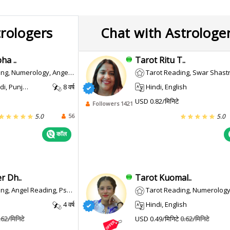
trologers
Chat with Astrologe
ha ..
Tarot Ritu T..
, Numerology, Angel Reading
Tarot Reading, Swar Shast
, Punjabi
8 वर्ष
Hindi, English
USD 0.82/मिनिटे
Followers 1421
56
5.0
5.0
कॉल
r Dh..
Tarot Kuomal..
Angel Reading, Psychic Reading
Tarot Reading, Numerology, Angel
4 वर्ष
Hindi, English
.62/मिनिटे
USD 0.49/मिनिटे
0.62/मिनिटे