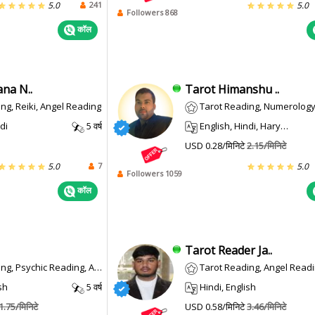
241
5.0
5.0
Followers 868
कॉल
na N..
Tarot Himanshu ..
ng, Reiki, Angel Reading
Tarot Reading, Numerology, Angel
di
5 वर्ष
English, Hindi, Haryanvi
USD 0.28/मिनिटे
2.15/मिनिटे
7
5.0
5.0
Followers 1059
कॉल
Tarot Reader Ja..
Psychic Reading, Angel Reading
Tarot Reading, Angel Reading, Psychi
sh
5 वर्ष
Hindi, English
1.75/मिनिटे
USD 0.58/मिनिटे
3.46/मिनिटे