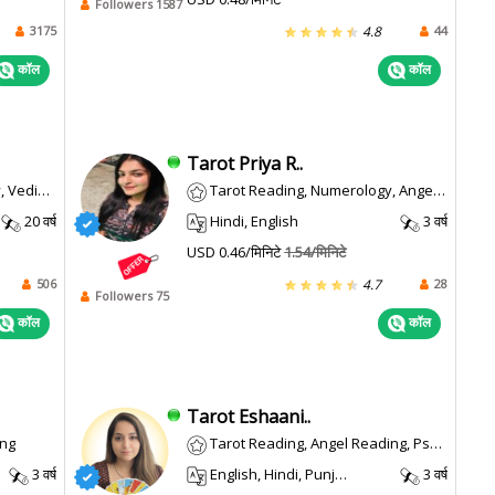
Followers 1587
3175
44
4.8
कॉल
कॉल
Tarot Priya R..
, Palmistry, Vastu, Ashtakvarga
Tarot Reading, Numerology, Angel Reading
20 वर्ष
Hindi, English
3 वर्ष
USD 0.46/मिनिटे
1.54/मिनिटे
506
28
4.7
Followers 75
कॉल
कॉल
Tarot Eshaani..
ing
Tarot Reading, Angel Reading, Psychic Reading
3 वर्ष
English, Hindi, Punjabi
3 वर्ष