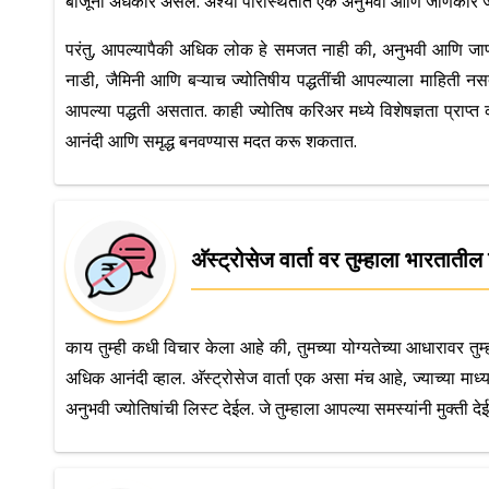
बाजूंनी अंधकार असेल. अश्या परिस्थितीत एक अनुभवी आणि जाणकार ज्
परंतु, आपल्यापैकी अधिक लोक हे समजत नाही की, अनुभवी आणि जाणकार
नाडी, जैमिनी आणि बऱ्याच ज्योतिषीय पद्धतींची आपल्याला माहिती नसते
आपल्या पद्धती असतात. काही ज्योतिष करिअर मध्ये विशेषज्ञता प्राप्त 
आनंदी आणि समृद्ध बनवण्यास मदत करू शकतात.
अ‍ॅस्ट्रोसेज वार्ता वर तुम्हाला भारतातील
काय तुम्ही कधी विचार केला आहे की, तुमच्या योग्यतेच्या आधारावर तुम्
अधिक आनंदी व्हाल. अ‍ॅस्ट्रोसेज वार्ता एक असा मंच आहे, ज्याच्या माध
अनुभवी ज्योतिषांची लिस्ट देईल. जे तुम्हाला आपल्या समस्यांनी मुक्