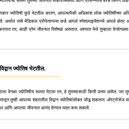
योतिषांचा सल्ला तुमच्या जीवनात सकारात्मकता आणि प्रसन्नतेचे बरेच किरण घ
 ज्योतिषी कुठे भेटतील कारण, आपल्यापैकी अधिकांश लोक ज्योतिषींच्या अधिकांश
. अर्थात जसे मेडिकल प्रोफेशनल्स कडे आपले स्पेशलाइजेशनचे आपले क्षेत्र असते 
करतात तर, काही प्रेम जीवनात विशेषज्ञ असतात. अश्यात येथे तुम्हाला वेगवेगळ्या 
 विद्वान ज्योतिष भेटतील.
हाला वेगळा ज्योतिषीय सल्ला भेटला तर, हे तुमच्यासाठी किती उत्तम असेल. जर तुम्ह
्यमातून तुम्ही आपल्या शहरातील विद्वान ज्योतिषांसोबत जोडू शकतात. अ‍ॅस्ट्रोसेज व
ती देईल आणि आपल्या जीवनात आनंद देण्यात मदत करू शकतो.