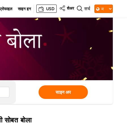
शेअर
सर्च
प्रोफाइल
साइन इन
USD
साइन अप
िषी सोबत बोला