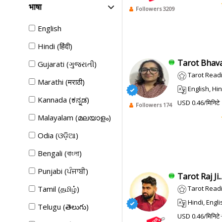
भाषा
Followers 3209
English
Hindi (हिंदी)
Tarot Bhava
Gujarati (ગુજરાતી)
Tarot Readi
Marathi (मराठी)
English, Hin
Kannada (ಕನ್ನಡ)
USD 0.46/मिनिटे
Followers 174
Malayalam (മലയാളം)
Odia (ଓଡ଼ିଆ)
Bengali (বাংলা)
Punjabi (ਪੰਜਾਬੀ)
Tarot Raj Ji..
Tamil (தமிழ்)
Tarot Reading, 
Hindi, Engli
Telugu (తెలుగు)
USD 0.46/मिनिटे