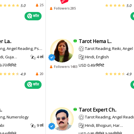
25
5.0
5.0
Followers 285
कॉल
 La..
Tarot Hema L..
Angel Reading, Psychic Reading
Tarot Reading, Reiki, Ange
, Gujarati
4 वर्ष
Hindi, English
3.77/मिनिटे
USD 0.49/मिनिटे
Followers 1483
20
4.9
4.9
कॉल
.
Tarot Expert Ch..
ing, Numerology
Tarot Reading, Angel Reading, Face
abi
9 वर्ष
Hindi, Bhojpuri, Haryanvi
1.54/मिनिटे
USD 0.85/मिनिटे
3.38/मिनिटे