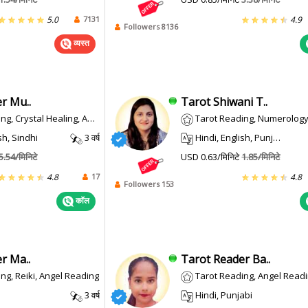
7131
5.0
4.9
Followers 8136
व्यस्त
r Mu..
Tarot Shiwani T..
Crystal Healing, Angel Reading
Tarot Reading, Numerology, Vedic, Reiki, Angel Reading, Prashna/horary, Psychic Reading, Pendulam Dowsing, Feng Shui, Crystal Healing, Western
sh, Sindhi
3 वर्ष
Hindi, English, Punjabi, Sanskrit
5.54/मिनिटे
USD 0.63/मिनिटे
1.85/मिनिटे
17
4.8
4.8
Followers 153
कॉल
r Ma..
Tarot Reader Ba..
ng, Reiki, Angel Reading
Tarot Reading, Angel Read
3 वर्ष
Hindi, Punjabi