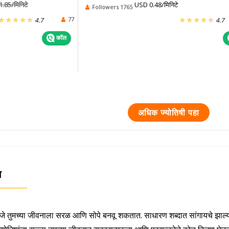
1.85/मिनिटे
USD 0.48/मिनिटे
Followers 1765
77
4.7
4.7
कॉल
अधिक ज्योतिषी पहा
ा
तील, जे तुमच्या जीवनाला सरळ आणि सोपे बनवू शकतात. साधारण शब्दात सांगायचे झाल्