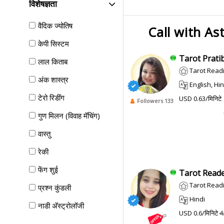
विशेषज्ञता
वैदिक ज्योतिष
Call with As
केपी सिस्टम
Tarot Pratib
लाल किताब
Tarot Reading
अंक शास्त्र
English, Hindi
टेरो रिडींग
USD 0.63/मिनिटे
Followers 133
गुण मिलन (विवाह मॅचिंग)
वास्तु
रेकी
फेंग शुई
Tarot Reade
Tarot Reading, 
प्रश्न कुंडली
Hindi
नाडी अ‍ॅस्ट्रोलॉजी
USD 0.6/मिनिटे
4