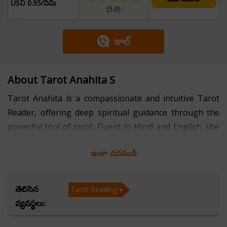
USD 0.95/నిమి
(5.0)
కాల్
About Tarot Anahita S
Tarot Anahita is a compassionate and intuitive Tarot
Reader, offering deep spiritual guidance through the
powerful tool of tarot. Fluent in Hindi and English, she
connects with clients from diverse backgrounds and
ఇంకా చదవండి
provides them with meaningful insights into their lives.
With years of experience, she has helped individuals
navigate love, career, finances, health, and personal
తెలిసిన
Tarot Reading
growth with clarity and confidence.
వ్యవస్థలు:
Guided by a strong intuitive sense and a deep