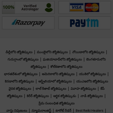
prediction but a mirror to the soul—a way to access
inner wisdom and spiritual guidance. Her approach is
gentle yet honest, helping clients face reality with
courage while offering hope and actionable advice for
the future.
Over the years, her accuracy and empathetic style have
|
|
|
డిల్లీలోని జ్యోతిష్కులు
ముంబైలోని జ్యోతిష్కులు
నోయిడాలోని జ్యోతిష్కులు
earned her a loyal client base. Many seek her not just
|
|
గురుగ్రాంలో జ్యోతిష్కులు
ఘజియాబాద్‌లోని జ్యోతిష్కులు
బెంగళూరులోని
for predictions but for healing conversations that offer
|
జ్యోతిష్కులు
కోల్‌కతాలోని జ్యోతిష్కులు
peace, positivity, and personal transformation.
|
|
|
భారతదేశంలో జ్యోతిష్కులు
అమెరికాలోని జ్యోతిష్కులు
యుకెలో జ్యోతిష్కులు
|
|
కెనడాలోని జ్యోతిష్కులు
ఆస్ట్రేలియాలో జ్యోతిష్కులు
యుఎఇలోని జ్యోతిష్కులు
If you’re searching for clear answers, spiritual insight,
|
|
|
వైదిక జ్యోతిష్కులు
లాల్ కితాబ్ జ్యోతిష్కులు
వివాహ జ్యోతిష్కులు
కేపీ
or simply someone to guide you through life’s
|
|
|
|
జ్యోతిష్కులు
కెరీర్ జ్యోతిష్కులు
ఆర్థిక జ్యోతిష్కుడు
నాడి జ్యోతిష్కులు
uncertainties, Tarot Anahita is here to light the way
ప్రేమ సంబంధిత జ్యోతిష్కులు
with wisdom, warmth, and intuitive power.
|
|
|
|
వాస్తు నిపుణులు
న్యూమరాలజిస్ట్
టారోట్ రీడర్
Best Reiki Healers