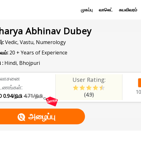
முகப்பு
வாலெட்
சுயவிவரம்
harya Abhinav Dubey
்:
Vedic, Vastu, Numerology
வம்:
20 + Years of Experience
 :
Hindi, Bhojpuri
லோசனை
User Rating:
டணங்கள்:
1
(4.9)
 0.94/நிமி
4.71/நிமி
அழைப்பு