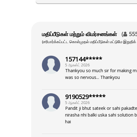
If you're ready to bring about positive c
challenges and achieve your goals. With hi
more fulfilling future.
மதிப்பீடுகள் மற்றும் விமர்சனங்கள்
(
55
(சரிபார்க்கப்பட்ட கொள்முதல் மதிப்பீடுகள் மட்டுமே இறுதிக்
கிடைக்கக்கூடிய நேரம்
157144*****
Monday to Friday - 4 AM to 8 AM
5 ஆகஸ்ட் 2026
Thankyou so much sir for making me 
was so nervous... Thankyou
கல்வி
9190529*****
BA & Bed 2011 - Bundelkhand Uni
5 ஆகஸ்ட் 2026
Pandit ji bhut sateek or sahi pakadte
nirasha nhi balki uska sahi solution 
கவனம் செலுத்தும் பகுதி
hai
Vedic, Vastu, Numerology, Muhurta