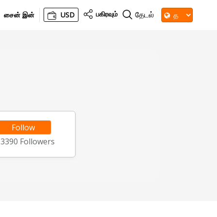
பகிரவும்
தேடல்
சைன் இன்
USD
Follow
03390
Followers