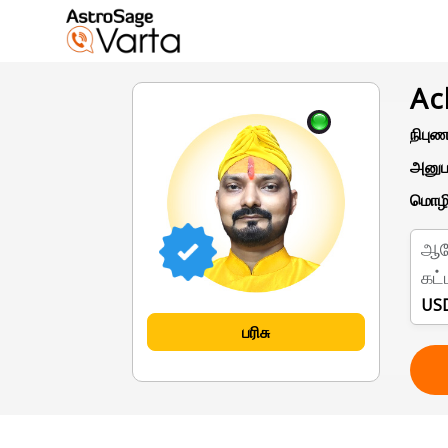
Ac
நிபுணர
அனுப
மொழி
ஆ
கட்
USD
பரிசு