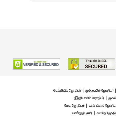
|
டெல்லியில் ஜோதிடர்
மும்பையில் ஜோதிடர்
|
இந்தியாவில் ஜோதிடர்
யூஎஸ்
|
வேத ஜோதிடம்
லால் கிதாப் ஜோதிட
|
வாஸ்து நிபுணர்
கணித ஜோதிட