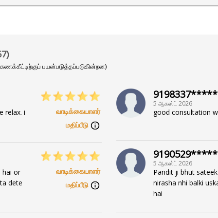
hange in your life, connect with Acharya Abhinav Dubey.
s extensive knowledge and experience, he embarks on a tr
57
)
 கணக்கீட்டிற்குப் பயன்படுத்தப்படுகின்றன)
9198337*****
5 ஆகஸ்ட் 2026
வாடிக்கையாளர்
relax. i
good consultation wi
மதிப்பீடு
9190529*****
versity.
5 ஆகஸ்ட் 2026
வாடிக்கையாளர்
 hai or
Pandit ji bhut sateek
bta dete
nirasha nhi balki usk
மதிப்பீடு
hai
, Palmistry, Voice Astrology, Reiki