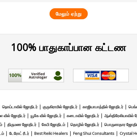
மேலும் ஏற்று
100% பாதுகாப்பான கட்டண
|
|
|
|
நொய்டாவில் ஜோதிடர்
குருகிராமில் ஜோதிடர்
காஜியாபாத்தில் ஜோதிடர்
பெங்
|
|
|
எ வில் ஜோதிடர்
யூகே வில் ஜோதிடர்
கனடாவில் ஜோதிடர்
ஆஸ்திரேலியாவில் 
|
|
|
|
ம்
திருமண ஜோதிடர்
கேபி ஜோதிடம்
தொழில் ஜோதிடர்
பொருளாதார ஜோதிட
|
|
|
|
ம்
டேரோட் ரீடர்
Best Reiki Healers
Feng Shui Consultants
Crystal H