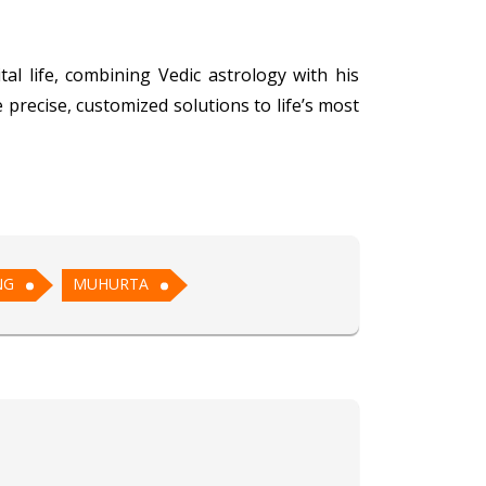
al life, combining Vedic astrology with his
 precise, customized solutions to life’s most
address immediate concerns but also initiate
 guidance, which has consistently led to their
NG
MUHURTA
dition to Vedic astrology, he excels in face
 practical advice.
onalized guidance that resonates with their