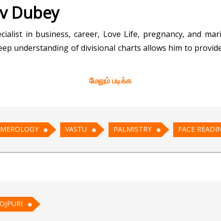
av Dubey
list in business, career, Love Life, pregnancy, and marit
eep understanding of divisional charts allows him to provide
மேலும் படிக்க
 dedication to client satisfaction. His remedies not only 
ives of his clients. Many have praised his practical, effective
MEROLOGY
VASTU
PALMISTRY
FACE READI
werful remedies that have yielded remarkable results. In ad
, making him a holistic guide for those seeking spiritual and
nav fosters open communication with clients, ensuring pers
OJPURI