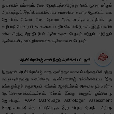
துறையில் உள்ளனர். வேத ஜோதிடத்திலிருந்து கேபி முறை மற்றும்
அனைத்தும் இதற்கிடையில், நாடி சாஸ்திரம், கணித ஜோதிடம், கை
ஜோதிடம், டேரொட் ரீடிங், ஹோரா ரீடிங், வாஸ்து சாஸ்திரம், மத
வழிபாடு போன்ற பிரச்சனையை எதிர் கொள்கிறீர்கள், இந்தியாவில்
உள்ள சிறந்த ஜோதிடரிடம் ஆலோசனை பெறவும் மற்றும் முற்றிலும்
ஆன்லைன் மூலம் இலவசமாக ஆலோசனை பெறவும்.
ஆஸ்ட்ரோசேஜ் சான்றிதழ் அளிக்கப்பட்டதா?
இதுதான் ஆஸ்ட்ரோசேஜ் வரத தனித்துவமாகவும் மந்தையிலிருந்து
வேறுபடுத்துவது செய்கிறது. ஆஸ்ட்ரோசேஜ் நம்பிக்கையை இது
உங்களுக்குத் தருகிறேன். எங்கள் ஜோதிடர்கள் அனைவரும் செர்ரி-
தேர்ந்தெடுக்கப்பட்டவர்கள். நீங்கள் இங்கு காணும் ஒவ்வொரு
ஜோதிடரும் AAAP (AstroSage Astrologer Assessment
Programme) க்கு உட்படுகிறது, இது சிறந்த ஜோதிட அறிவு,