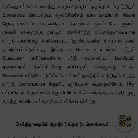
அல்லது உங்கள் அனைத்து பழைய அழைப்பு முதல் நிமிடம் முற்றிலும்
இலவசமாக கிடைக்கும். ஆஸ்ட்ரோசேஜ் வரத உதவியால் நீங்கள்
ஜோதிடர்களிடம் மிக எளிதாக ஆன்லைன் மூலம் பேச முடியும்.
நங்கள் உங்களுக்கு நாட்டின் மிகச்சிறந்த நம்பகத்தன்மையான
மற்றும் சான்றிதழ் அளிக்கப்பட்ட ஜோதிடர்களின் சிறப்பான தளம்
தயாரிக்கப்பட்டுள்ளது. இங்கு போலியான சாமியார்கள் மற்றும்
பொய்யான எதிர்காலத்தை பற்றி கவலைப்பட வேண்டாம்,
ஏனென்றால் ஆஸ்ட்ரோசேஜ் எப்போதும் உங்களுக்கு சிறந்த
சேவைகள் மட்டுமே அளிக்கும். எங்கள் தளத்தில் முற்றிலும் சிறந்த
மற்றும் உண்மையான ஜோதிட குறிப்புகள் வழங்குகிறோம். இது
மட்டுமின்றி நேரலையில் ஜோதிடரிடம் பேச்சுவார்த்தை நடத்தி முழு
கருத்து கணிப்பு உங்களுக்கு அளிக்கப்படுகிறது.
3 விதிமுறையில் ஜோதிடர் தொடர்பு கொள்ளவும்