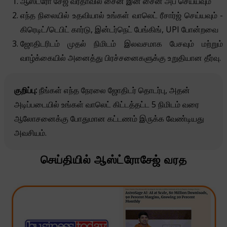
ஆஸ்ட்ரோ சேஜ் வரதாவில் சைன் இன் சைன் அப் செய்யவும்
எந்த நிலையில் உதவியால் உங்கள் வாலெட் ரீசார்ஜ் செய்யவும் -
கிரெடிட்/டெபிட் கார்டு, இன்டர்நெட் பேங்கிங், UPI போன்றவை
ஜோதிடரிடம் முதல் நிமிடம் இலவசமாக பேசவும் மற்றும்
வாழ்க்கையில் அனைத்து பிரச்சனைகளுக்கு உறுதியான தீர்வு.
குறிப்பு:
நீங்கள் எந்த நேரலை ஜோதிடர் தொடர்பு, அதன்
அடிப்படையில் உங்கள் வாலெட் கிட்டத்தட்ட 5 நிமிடம் வரை
ஆலோசனைக்கு போதுமான கட்டணம் இருக்க வேண்டியது
அவசியம்.
செய்தியில் ஆஸ்ட்ரோசேஜ் வரத