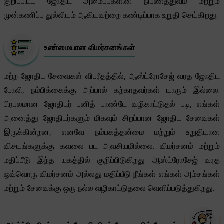
குறிப்பிட்ட ஜோதிட அமைப்புகளின் நிபுணத்துவம் மற்றும்
முன்கணிப்பு துல்லியம் ஆகியவற்றை கண்டிப்பாக உறுதி செய்கிறது.
உண்மையான விமர்சனங்கள்
மற்ற ஜோதிட சேவைகள் விபரீதத்தில், ஆஸ்ட்ரோசேஜ் வரத ஜோதிட
போலி, நம்பிக்கைக்கு அப்பால் கற்காதவர்கள் யாரும் இல்லை.
பிரபலமான ஜோதிடர் புனித் பாண்டே வழிகாட்டுதல் படி, எங்கள்
அனைத்து ஜோதிடர்களும் மிகவும் சிறப்பான ஜோதிட சேவைகள்
இருக்கின்றன, எனவே நம்பகத்தன்மை மற்றும் உறுதியான
விசயங்களுக்கு கவலை பட அவசியமில்லை. விமர்சனம் மற்றும்
மதிப்பீடு இந்த யுகத்தில் குறிப்பிடுகிறது ஆஸ்ட்ரோசேஜ் வரத
ஒவ்வொரு விமர்சனம் அல்லது மதிப்பீடு நீங்கள் எங்கள் அம்சங்கள்
மற்றும் சேவைக்கு ஒரு நல்ல வழிகாட்டுதலை வெளிப்படுத்துகிறது.