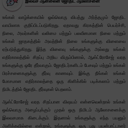
இலவச ஆன்லைன் ஜோதிட ஆலோசனை
உங்கள் வாழ்க்கையில் ஒவ்வொரு விபத்து அர்த்தமும் ஜோதிட
வாயிலாக குறிப்பிடப்படுகிறது. ஏதாவது கிரகத்தின் பெயர்ச்சி,
நிலை, அவர்களின் வலிமை மற்றும் பலவீனமான நிலை மற்றும்
உங்கள் ஜாதகத்தில் அவற்றின் நிலை உங்களுக்கு விளைவை
ஏற்படுத்துகிறது. இந்த விளைவு உங்களுக்கு அல்லது உங்கள்
எதிர்காலத்தில் சிறப்பு அறிய விரும்பினால், ஆஸ்ட்ரோசேஜ் வரத
உங்களுக்கு ஒரே தீர்வாகும். ஜோதிடர்களிடம் பேசவும் மற்றும் உங்கள்
பிரச்சனைகளுக்கு தீர்வு காணவும். இங்கு நீங்கள் உங்கள்
மோசமான எதிர்காலத்தை ஒரு கிளிக்கில் படிக்கலாம் மற்றும்
நிமிடத்தில் ஜோதிட தீர்வுகள் பெறலாம்.
ஆஸ்ட்ரோசேஜ் வரத சிறப்பான விஷயம் என்னவென்றால் உங்கள்
ஒவ்வொரு அழைப்புக்கும் முதல் ஒரு நிமிடம் ஆலோசனைக்கு
இலவசமாக கிடைக்கும். இதனால் உங்களுக்கு எந்த பயனும்
அளிக்கவில்லை என்றால், உங்களுக்கு ஒரு புது பயன்பாட்டாளர்