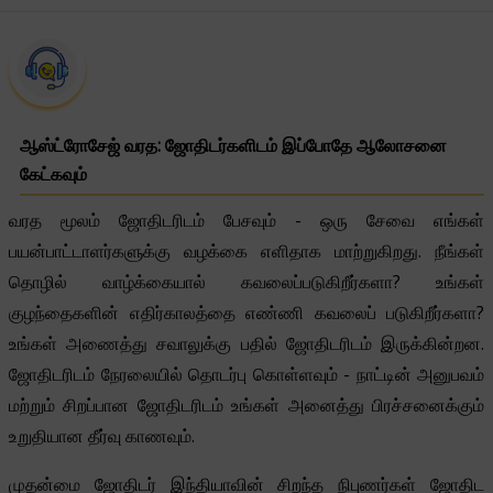
ஆஸ்ட்ரோசேஜ் வரத: ஜோதிடர்களிடம் இப்போதே ஆலோசனை
கேட்கவும்
வரத மூலம் ஜோதிடரிடம் பேசவும் - ஒரு சேவை எங்கள்
பயன்பாட்டாளர்களுக்கு வழக்கை எளிதாக மாற்றுகிறது. நீங்கள்
தொழில் வாழ்க்கையால் கவலைப்படுகிறீர்களா? உங்கள்
குழந்தைகளின் எதிர்காலத்தை எண்ணி கவலைப் படுகிறீர்களா?
உங்கள் அணைத்து சவாலுக்கு பதில் ஜோதிடரிடம் இருக்கின்றன.
ஜோதிடரிடம் நேரலையில் தொடர்பு கொள்ளவும் - நாட்டின் அனுபவம்
மற்றும் சிறப்பான ஜோதிடரிடம் உங்கள் அனைத்து பிரச்சனைக்கும்
உறுதியான தீர்வு காணவும்.
முதன்மை ஜோதிடர் இந்தியாவின் சிறந்த நிபுணர்கள் ஜோதிட