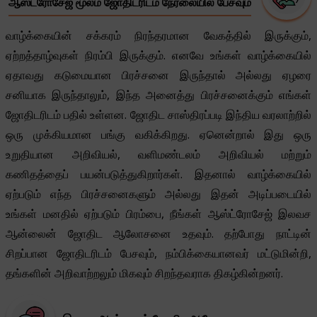
ஆஸ்ட்ரோசேஜ் மூலம் ஜோதிடரிடம் நேரலையில் பேசவும்
வாழ்க்கையின் சக்கரம் நிரந்தரமான வேகத்தில் இருக்கும்,
ஏற்றத்தாழ்வுகள் நிரம்பி இருக்கும். எனவே உங்கள் வாழ்க்கையில்
ஏதாவது கடுமையான பிரச்சனை இருந்தால் அல்லது ஏழரை
சனியாக இருந்தாலும், இந்த அனைத்து பிரச்சனைக்கும் எங்கள்
ஜோதிடரிடம் பதில் உள்ளன. ஜோதிட சாஸ்திரப்படி இந்திய வரலாற்றில்
ஒரு முக்கியமான பங்கு வகிக்கிறது. ஏனென்றால் இது ஒரு
உறுதியான அறிவியல், வளிமண்டலம் அறிவியல் மற்றும்
கணிதத்தைப் பயன்படுத்துகிறார்கள். இதனால் வாழ்க்கையில்
ஏற்படும் எந்த பிரச்சனைகளும் அல்லது இதன் அடிப்படையில்
உங்கள் மனதில் ஏற்படும் பிரம்பை, நீங்கள் ஆஸ்ட்ரோசேஜ் இலவச
ஆன்லைன் ஜோதிட ஆலோசனை உதவும். தற்போது நாட்டின்
சிறப்பான ஜோதிடரிடம் பேசவும், நம்பிக்கையானவர் மட்டுமின்றி,
தங்களின் அறிவாற்றலும் மிகவும் சிறந்தவராக திகழ்கின்றனர்.