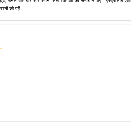
को ढूंढें, उनसे बात करें और अपनी सभी चिंताओं का समाधान पाएं। एस्ट्रोसे
श्नों को पढ़ें।