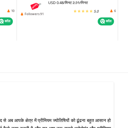
USD 0.48/मिनट
2.31/मिनट
10
6
5.0
Followers 91
कॉल
कॉल
े अब आपके क्षेत्र में प्रीमियम ज्योतिषियों को ढूंढना बहुत आसान हो