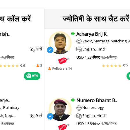
ाथ कॉल करें
ज्योतिषी के साथ चैट करें
ish..
Acharya Brij K..
Vedic, Marriage Matching, Asht
4 वर्ष
English, Hindi
1.48/मिनट
USD 1.23/मिनट
1.54/मिनट
3
5.0
5.0
Followers 14
कॉल
rje..
Numero Bharat B..
u, Palmistry
Numerology
ithili, Sanskrit
9 वर्ष
English, Hindi
1.54/मिनट
USD 1.58/मिनट
1.75/मिनट