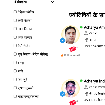
विशेषज्ञता
वैदिक ज्योतिष
ज्योतिषियों के स
केपी सिस्टम
Acharya Amr
लाल किताब
Vedic
अंक शास्त्र
Hindi
टैरो रीडिंग
USD 0.52/मिनट
गुण मिलान (मैरिज मैचिंग)
Followers 41
वास्तु
रेकी
फेंग शुई
Acharya Inde
Vedic, Vast
प्रश्न कुंडली
Hindi, English, Nepali, Ma
नाड़ी एस्ट्रोलॉजी
USD 1.38/मिनट