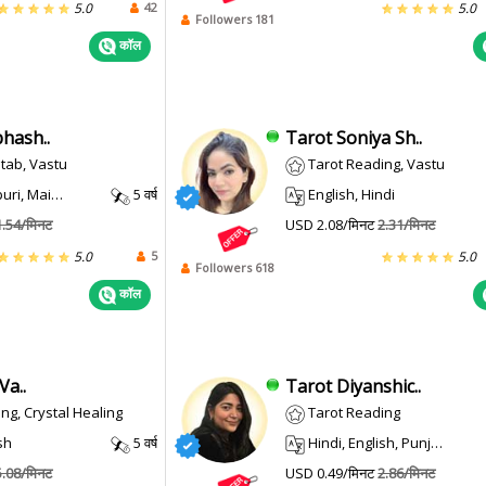
42
5.0
5.0
Followers 181
कॉल
hash..
Tarot Soniya Sh..
itab, Vastu
Tarot Reading, Vastu
i, Maithili
5 वर्ष
English, Hindi
1.54/मिनट
USD 2.08/मिनट
2.31/मिनट
5
5.0
5.0
Followers 618
कॉल
Va..
Tarot Diyanshic..
ng, Crystal Healing
Tarot Reading
sh
5 वर्ष
Hindi, English, Punjabi
5.08/मिनट
USD 0.49/मिनट
2.86/मिनट