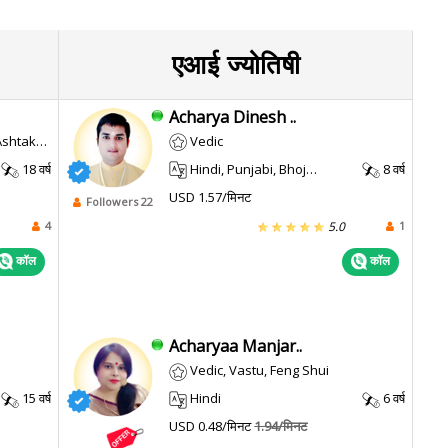
एआई ज्योतिषी
Acharya Dinesh ..
akvarga
Vedic
18 वर्ष
Hindi, Punjabi, Bhojpuri, Maithili
8 वर्ष
USD 1.57/मिनट
Followers 22
4
1
5.0
कॉल
कॉल
Acharyaa Manjar..
Vedic, Vastu, Feng Shui
15 वर्ष
Hindi
6 वर्ष
USD 0.48/मिनट
1.94/मिनट