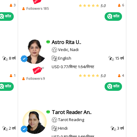
3
6
5.0
Followers 185
कॉल
कॉल
Astro Rita U..
Vedic, Nadi
8 वर्ष
English
15 वर्ष
USD 0.77/मिनट
1.54/मिनट
1
4
5.0
Followers 9
कॉल
कॉल
Tarot Reader An..
Tarot Reading
2 वर्ष
Hindi
3 वर्ष
USD 0.83/मिनट
1.66/मिनट