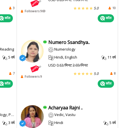
3
10
5.0
Followers 969
कॉल
कॉल
Numero Ssandhya..
l Reading
Numerology
5 वर्ष
Hindi, English
11 वर्ष
USD 0.63/मिनट
2.03/मिनट
7
8
5.0
Followers 9
कॉल
कॉल
Acharyaa Rajni ..
na/horary
Vedic, Vastu
3 वर्ष
Hindi
5 वर्ष