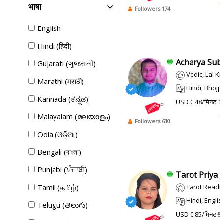
भाषा
Followers 174
English
Hindi (हिंदी)
Acharya Sub
Gujarati (ગુજરાતી)
Vedic, Lal K
Marathi (मराठी)
Hindi, Bhojpur
Kannada (ಕನ್ನಡ)
USD 0.48/मिनट
Malayalam (മലയാളം)
Followers 630
Odia (ଓଡ଼ିଆ)
Bengali (বাংলা)
Punjabi (ਪੰਜਾਬੀ)
Tarot Priya 
Tamil (தமிழ்)
Tarot Readi
Hindi, Engli
Telugu (తెలుగు)
USD 0.85/मिनट