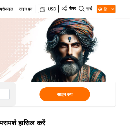
शेयर
सर्च
प्रोफाइल
साइन इन
USD
साइन अप
े परामर्श हासिल करें