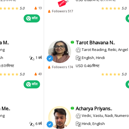
13
5.0
5.0
Followers 517
कॉल
 M..
Tarot Bhavana N..
ing
Tarot Reading, Reiki, Ange
sh
1 वर्ष
English, Hindi
1.57/मिनट
USD 0.46/मिनट
Followers 174
43
5.0
5.0
कॉल
 Me..
Acharya Priyans..
ing
Vedic, Vastu, Nadi, Numerology, Prash
6 वर्ष
Hindi, English