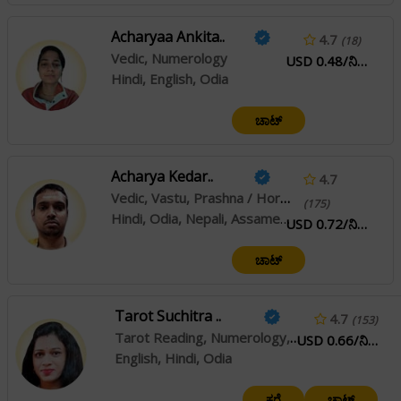
Acharyaa Ankita..
4.7
(18)
Vedic, Numerology
USD 0.48/ನಿಮಿಷ
Hindi, English, Odia
ಚಾಟ್
Acharya Kedar..
4.7
Vedic, Vastu, Prashna / Horary, Muhurta
(175)
Hindi, Odia, Nepali, Assamese
USD 0.72/ನಿಮಿಷ
ಚಾಟ್
Tarot Suchitra ..
4.7
(153)
Tarot Reading, Numerology, Swar Shastra, Pendulum Dowsing
USD 0.66/ನಿಮಿಷ
English, Hindi, Odia
ಕರೆ
ಚಾಟ್