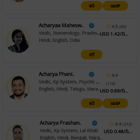
ಕರೆ
ಚಾಟ್
Acharyaa Mahesw..
4.5
(80)
Vedic, Numerology, Prashna / Horary
USD 1.42/ನಿಮಿಷ
Hindi, English, Odia
ಕರೆ
Acharya Phani..
4.4
Vedic, Kp System, Psychic Reading
(116)
English, Hindi, Telugu, Marathi, Odia
USD 0.69/ನಿಮಿಷ
ಕರೆ
ಚಾಟ್
Acharya Prashan..
4.4
(313)
Vedic, Kp System, Lal Kitab
USD 0.48/ನಿಮಿಷ
English, Hindi, Bengali, Marathi, Odia, Punjabi, Bhojpuri, Maithili