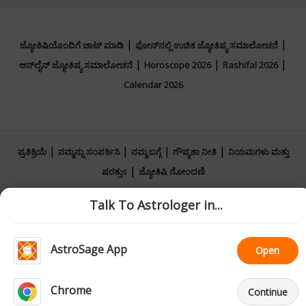
|
|
ಜ್ಯೋತಿಷಿಯೊಂದಿಗೆ ಚಾಟ್ ಮಾಡಿ
ಫೋನ್‌ನಲ್ಲಿ ಉಚಿತ ಜ್ಯೋತಿಷ್ಯ ಸಮಾಲೋಚನೆ
|
|
|
ಆನ್‌ಲೈನ್ ಜ್ಯೋತಿಷ್ಯ ಸಮಾಲೋಚನೆ
Horoscope 2026
Rashifal 2026
Calendar 2026
|
|
|
|
ಪ್ರತಿಕ್ರಿಯೆ
ನಮ್ಮನ್ನು ಸಂಪರ್ಕಿಸಿ
ನಮ್ಮ ಬಗ್ಗೆ
ಗೌಪ್ಯತಾ ನೀತಿ
ನಿಯಮಗಳು ಮತ್ತು
|
ಷರತ್ತುs
ಜ್ಯೋತಿಷಿ ನೋಂದಣಿ
Talk To Astrologer in...
© All copyrights reserved 2026
AstroSage.com
AstroSage App
Open
Chrome
Continue
Home
AI Astro
Ask
Sign Up
Support