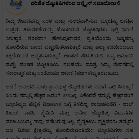
ಪರಿಣಿತ ಜ್ಯೋತಿಷಿಗಳಿಂದ ಆನ್ಲೈನ್ ಸಮಾಲೋಚನೆ
ನಿಮ್ಮ ಜೀವನವನ್ನು ಸರಳ ಮತ್ತು ಸುಲಭವಾಗಿಸುವ ಜ್ಯೋತಿಷ್ಯ ಜಗತ್ತಿನ
ಉತ್ತಮ ತಿಳುವಳಿಕೆಯನ್ನು ಹೊಂದಿರುವ ಜ್ಯೋತಿಷಿಗಳು ಇಲ್ಲಿ ನಿಮಗೆ
ಸಿಗುತ್ತಾರೆ. ಸರಳವಾಗಿ ಹೇಳುವುದಾದರೆ, ಪ್ರತಿಯೊಂದು ಬಣ್ಣವನ್ನು
ಹೊಂದಿರುವ ಜನರು ಬಣ್ಣರಹಿತರಾಗುತ್ತಾರೆ ಮತ್ತು ಎಲ್ಲಾ ಕಡೆಯಿಂದಲೂ
ಕತ್ತಲೆಯಿಂದ ಆವೃತವಾಗುತ್ತಾರೆ. ಅಂತಹ ಪರಿಸ್ಥಿತಿಯಲ್ಲಿ, ಒಬ್ಬ ಅನುಭವಿ
ಮತ್ತು ಪರಿಚಿತ ಜ್ಯೋತಿಷಿಯ ಸಲಹೆಯು ಮಾತ್ರ ನಿಮ್ಮ ಜೀವನದಲ್ಲಿ
ಸಕಾರಾತ್ಮಕ ಮತ್ತು ಸಂತೋಷದ ಅನೇಕ ಕಿರಣಗಳನ್ನು ತರಬಹುದು.
ಆದರೆ ಅನುಭವಿ ಮತ್ತು ಜ್ಞಾನವುಳ್ಳ ಜ್ಯೋತಿಷಿಗಳು ನಮಗೆ ಎಲ್ಲಿ ಸಿಗುತ್ತಾರೆ
ಎಂದು ನಮ್ಮಲ್ಲಿ ಹೆಚ್ಚಿನ ಜನರಿಗೆ ತಿಳಿದಿಲ್ಲ. ಏಕೆಂದರೆ ನಮ್ಮಲ್ಲಿ ಹೆಚ್ಚಿನವರಿಗೆ
ಜ್ಯೋತಿಷ್ಯದ ಹೆಚ್ಚಿನ ವಿಧಾನಗಳ ಬಗ್ಗೆ ತಿಳಿದಿಲ್ಲ. ಉದಾಹರಣೆಗೆ - ಲಾಲ್
ಕಿತಾಬ್, ನಾಡಿ, ಜೈಮಿನಿ ಮತ್ತು ಅನೇಕ ಜ್ಯೋತಿಷ್ಯ ವಿಧಾನಗಳ
ಮಾಹಿತಿಯನ್ನು ನಾವು ಪಡೆದಿರುವುದಿಲ್ಲ. ವೈದ್ಯಕೀಯ ವೃತ್ತಿಪರರು ತಮ್ಮದೇ
ಆದ ವಿಶೇಷ ಕ್ಷೇತ್ರವನ್ನು ಹೊಂದಿರುವಂತೆಯೇ, ಜ್ಯೋತಿಷಿಗಳು ಸಹ
ತಮ್ಮದೇ ಆದ ಕ್ಷೇತ್ರವನ್ನು ಹೊಂದಿದ್ದಾರೆ ಅಥವಾ ವಿಧಾನಗಳಿವೆ ಎಂದು