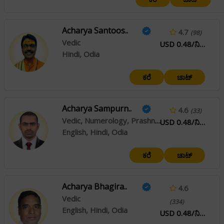
Acharya Santoos..
4.7
(98)
Vedic
USD 0.48/ನಿಮಿಷ
Hindi, Odia
ಕರೆ
ಚಾಟ್
Acharya Sampurn..
4.6
(33)
Vedic, Numerology, Prashna / Horary
USD 0.48/ನಿಮಿಷ
English, Hindi, Odia
ಕರೆ
ಚಾಟ್
Acharya Bhagira..
4.6
Vedic
(334)
English, Hindi, Odia
USD 0.48/ನಿಮಿಷ