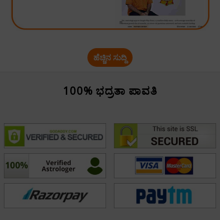
ಹೆಚ್ಚಿನ ಸುದ್ದಿ
100% ಭದ್ರತಾ ಪಾವತಿ