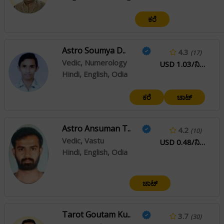
ಕರೆ
Astro Soumya D..
4.3
(17)
Vedic, Numerology
USD 1.03/ನಿಮಿಷ
Hindi, English, Odia
ಕರೆ
ಚಾಟ್
Astro Ansuman T..
4.2
(10)
Vedic, Vastu
USD 0.48/ನಿಮಿಷ
Hindi, English, Odia
ಚಾಟ್
Tarot Goutam Ku..
3.7
(30)