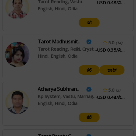
Tarot Reading, Vastu
USD 0.48/ನಿಮಿಷ
English, Hindi, Odia
ಕರೆ
Tarot Madhusmit..
5.0
(14)
Tarot Reading, Reiki, Crystal Healing
USD 0.35/ನಿಮಿಷ
Hindi, English, Odia
ಕರೆ
ಚಾಟ್
Acharya Subhran..
5.0
(3)
Kp System, Vastu, Marriage Matching
USD 0.48/ನಿಮಿಷ
English, Hindi, Odia
ಕರೆ