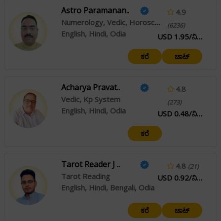
Astro Paramanan..
4.9
Numerology, Vedic, Horoscope Making, Vastu, Prasana
(6236)
English, Hindi, Odia
USD 1.95/ನಿಮಿಷ
ಕರೆ
ಚಾಟ್
Acharya Pravat..
4.8
Vedic, Kp System
(273)
English, Hindi, Odia
USD 0.48/ನಿಮಿಷ
ಕರೆ
Tarot Reader J ..
4.8
(21)
Tarot Reading
USD 0.92/ನಿಮಿಷ
English, Hindi, Bengali, Odia
ಕರೆ
ಚಾಟ್