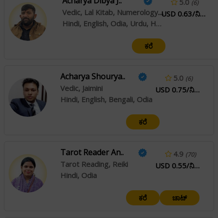
Acharya Dibya J..
5.0
(6)
Vedic, Lal Kitab, Numerology, Western, Crystal Healing, Feng Shui, Vastu
USD 0.63/ನಿಮಿಷ
Hindi, English, Odia, Urdu, Haryanvi
ಕರೆ
Acharya Shourya..
5.0
(6)
Vedic, Jaimini
USD 0.75/ನಿಮಿಷ
Hindi, English, Bengali, Odia
ಕರೆ
Tarot Reader An..
4.9
(70)
Tarot Reading, Reiki
USD 0.55/ನಿಮಿಷ
Hindi, Odia
ಕರೆ
ಚಾಟ್