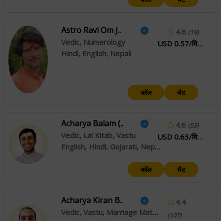
Astro Ravi Om J..
4.6
(19)
Vedic, Numerology
USD 0.57/मिनट
Hindi, English, Nepali
कॉल
चैट
Acharya Balam (..
4.6
(53)
Vedic, Lal Kitab, Vastu
USD 0.63/मिनट
English, Hindi, Gujarati, Nepali, Rajasthani, Haryanvi
कॉल
चैट
Acharya Kiran B..
4.4
Vedic, Vastu, Marriage Matching
(107)