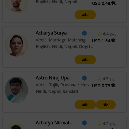
English, Hindi, Nepali
USD 0.48/मिनट
कॉल
Acharya Surya..
4.4
(96)
Vedic, Marriage Matching
USD 1.54/मिनट
English, Hindi, Nepali, Dogri, Punjabi, Sanskrit
कॉल
Astro Niraj Upa..
4.3
(7)
Vedic, Tajik, Prashna / Horary
USD 0.75/मिनट
Hindi, Nepali, Sanskrit
कॉल
चैट
Acharya Nirmal ..
4.2
(20)