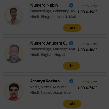
Numero Nabin..
5.0
(6)
Numerology, Palmistry, Angel Reading
USD 0.49/मिनट
Hindi, Bhojpuri, Nepali, Maithili
कॉल
Numero Anupam G..
4.8
(90)
Numerology, Marriage Matching
USD 0.48/मिनट
Hindi, English, Nepali
चैट
Acharya Roshan..
4.8
(36)
Vedic, Vastu, Muhurta
USD 0.74/मिनट
Hindi, Nepali, Assamese
कॉल