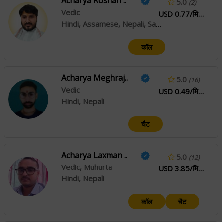
Acharya Roshan ..
5.0
(2)
Vedic
USD 0.77/मिनट
Hindi, Assamese, Nepali, Sanskrit
कॉल
Acharya Meghraj..
5.0
(16)
Vedic
USD 0.49/मिनट
Hindi, Nepali
चैट
Acharya Laxman ..
5.0
(12)
Vedic, Muhurta
USD 3.85/मिनट
Hindi, Nepali
कॉल
चैट