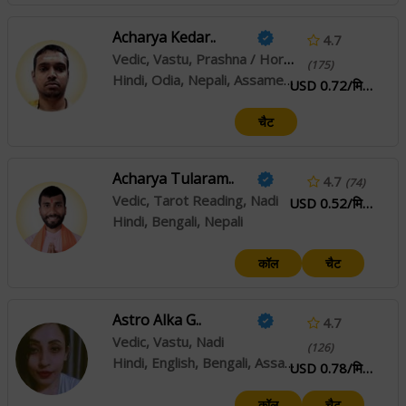
Acharya Kedar..
4.7
Vedic, Vastu, Prashna / Horary, Muhurta
(175)
Hindi, Odia, Nepali, Assamese
USD 0.72/मिनट
चैट
Acharya Tularam..
4.7
(74)
Vedic, Tarot Reading, Nadi
USD 0.52/मिनट
Hindi, Bengali, Nepali
कॉल
चैट
Astro Alka G..
4.7
Vedic, Vastu, Nadi
(126)
Hindi, English, Bengali, Assamese, Nepali
USD 0.78/मिनट
कॉल
चैट