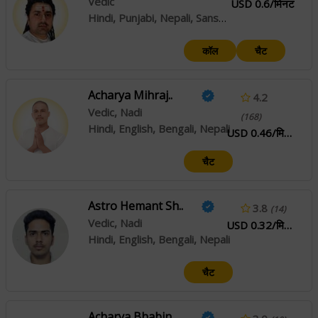
Vedic
USD 0.6/मिनट
Hindi, Punjabi, Nepali, Sanskrit
कॉल
चैट
Acharya Mihraj..
4.2
Vedic, Nadi
(168)
Hindi, English, Bengali, Nepali
USD 0.46/मिनट
चैट
Astro Hemant Sh..
3.8
(14)
Vedic, Nadi
USD 0.32/मिनट
Hindi, English, Bengali, Nepali
चैट
Acharya Bhabin..