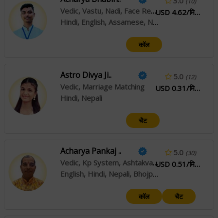
3.0
(10)
Vedic, Vastu, Nadi, Face Reading
USD 4.62/मिनट
Hindi, English, Assamese, Nepali
कॉल
Astro Divya Ji..
5.0
(12)
Vedic, Marriage Matching
USD 0.31/मिनट
Hindi, Nepali
चैट
Acharya Pankaj ..
5.0
(30)
Vedic, Kp System, Ashtakvarga
USD 0.51/मिनट
English, Hindi, Nepali, Bhojpuri, Maithili, Sanskrit, Rajasthani
कॉल
चैट