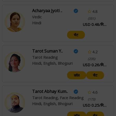
Acharyaa Jyoti ..
4.8
Vedic
(551)
Hindi
USD 0.48/मिनट
चैट
Tarot Suman Y..
4.2
Tarot Reading
(235)
Hindi, English, Bhojpuri
USD 0.26/मिनट
कॉल
चैट
Tarot Abhay Kum..
4.6
Tarot Reading, Face Reading
(173)
Hindi, English, Bhojpuri
USD 0.25/मिनट
कॉल
चैट