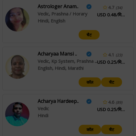
Astrologer Anam..
4.7
(34)
Vedic, Prashna / Horary
USD 0.48/मिनट
Hindi, English
चैट
Acharyaa Mansi ..
4.1
(23)
Vedic, Kp System, Prashna / Horary
USD 0.25/मिनट
English, Hindi, Marathi
कॉल
चैट
Acharya Hardeep..
4.6
(89)
Vedic
USD 0.25/मिनट
Hindi
कॉल
चैट