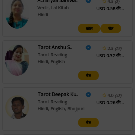
Acharyaa Sarswa..
4.3
(8)
Vedic, Lal Kitab
USD 0.58/मिनट
Hindi
कॉल
चैट
Tarot Anshu S..
2.3
(26)
Tarot Reading
USD 0.32/मिनट
Hindi, English
चैट
Tarot Deepak Ku..
4.0
(48)
Tarot Reading
USD 0.26/मिनट
Hindi, English, Bhojpuri
चैट