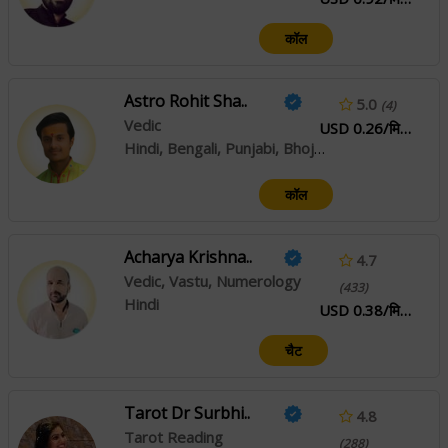
कॉल
Astro Rohit Sha..
5.0
(4)
Vedic
USD 0.26/मिनट
Hindi, Bengali, Punjabi, Bhojpuri, Nepali, Rajasthani
कॉल
Acharya Krishna..
4.7
Vedic, Vastu, Numerology
(433)
Hindi
USD 0.38/मिनट
चैट
Tarot Dr Surbhi..
4.8
Tarot Reading
(288)