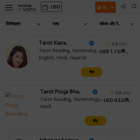
USD
विशेषज्ञता
भाषा
कीमत और रे..
Tarot Kiara..
4.9
(31)
Tarot Reading, Numerology, Palmistry, Vastu
USD 1.15/मिनट
English, Hindi, Gujarati
चैट
Tarot Pooja Bha..
4.6
(41)
Tarot Reading, Numerology, Reiki, Angel Reading, Pendulum Dowsing, Face Reading
USD 0.32/मिनट
Hindi
चैट