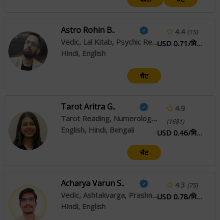
Astro Rohin B..
4.4
(15)
Vedic, Lal Kitab, Psychic Reading
USD 0.71/मिनट
Hindi, English
चैट
Tarot Aritra G..
4.9
Tarot Reading, Numerology, Vastu
(1681)
English, Hindi, Bengali
USD 0.46/मिनट
चैट
Acharya Varun S..
4.3
(75)
Vedic, Ashtakvarga, Prashna / Horary
USD 0.78/मिनट
Hindi, English