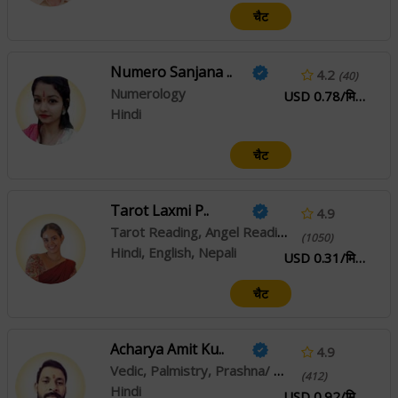
चैट
Numero Sanjana ..
4.2
(40)
Numerology
USD 0.78/मिनट
Hindi
चैट
Tarot Laxmi P..
4.9
Tarot Reading, Angel Reading, Face Reading
(1050)
Hindi, English, Nepali
USD 0.31/मिनट
चैट
Acharya Amit Ku..
4.9
Vedic, Palmistry, Prashna/ Horary
(412)
Hindi
USD 0.92/मिनट